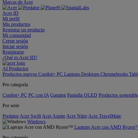
Marcas de Acer
Acer ID
Mi perfil
Mis productos
Registrar un producto
Mi comunidad
Cerrar sesión
Iniciar sesión
Registrarse
¿Qué es Acer ID?
AI
Productos
Productos nuevos
Copilot+ PC
Laptops
Desktops
Chromebooks
Tabl
Pro categoría
Copilot+ PC
PC con IA
Gaming
Pantalla OLED
Productos sostenibl
Por serie
Predator
Acer Swift
Acer Aspire
Acer Nitro
Acer TravelMate
Windows
Laptops Acer con AMD Ryzen
Pro categoría