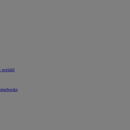
portátil
omebooks