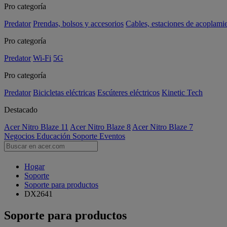
Pro categoría
Predator
Prendas, bolsos y accesorios
Cables, estaciones de acoplami
Pro categoría
Predator
Wi-Fi
5G
Pro categoría
Predator
Bicicletas eléctricas
Escúteres eléctricos
Kinetic Tech
Destacado
Acer Nitro Blaze 11
Acer Nitro Blaze 8
Acer Nitro Blaze 7
Negocios
Educación
Soporte
Eventos
Hogar
Soporte
Soporte para productos
DX2641
Soporte para productos