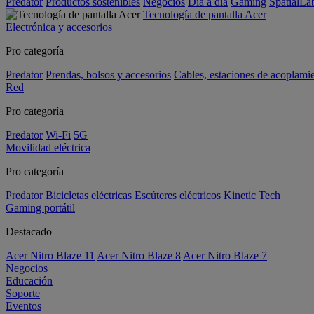
Predator
Productos sostenibles
Negocios
Día a día
Gaming
SpatialL
Tecnología de pantalla Acer
Electrónica y accesorios
Pro categoría
Predator
Prendas, bolsos y accesorios
Cables, estaciones de acoplami
Red
Pro categoría
Predator
Wi-Fi
5G
Movilidad eléctrica
Pro categoría
Predator
Bicicletas eléctricas
Escúteres eléctricos
Kinetic Tech
Gaming portátil
Destacado
Acer Nitro Blaze 11
Acer Nitro Blaze 8
Acer Nitro Blaze 7
Negocios
Educación
Soporte
Eventos