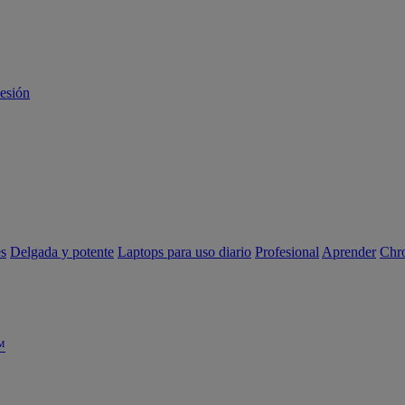
sesión
es
Delgada y potente
Laptops para uso diario
Profesional
Aprender
Chr
™