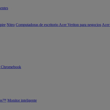
entes
pire
Nitro
Computadoras de escritorio Acer Veriton para negocios
Acer
n Chromebook
abs™
Monitor inteligente