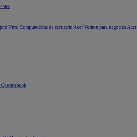
entes
pire
Nitro
Computadoras de escritorio Acer Veriton para negocios
Acer
n Chromebook