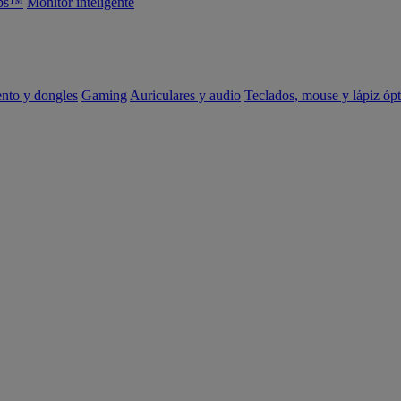
abs™
Monitor inteligente
ento y dongles
Gaming
Auriculares y audio
Teclados, mouse y lápiz ópt