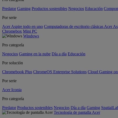
Predator
Gaming
Productos sostenibles
Negocios
Educación
Compon
Por serie
Acer Aspire todo en uno
Computadoras de escritorio clásicas Acer As
Chromebox
Mini PC
Windows
Pro categoría
Negocios
Gaming en la nube
Día a día
Educación
Por solución
Chromebook Plus
ChromeOS Enterprise Solutions
Cloud Gaming o
Por serie
Acer Iconia
Pro categoría
Predator
Productos sostenibles
Negocios
Día a día
Gaming
SpatialL
Tecnología de pantalla Acer