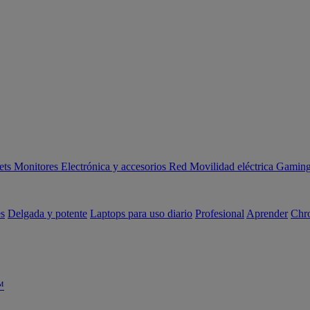
ets
Monitores
Electrónica y accesorios
Red
Movilidad eléctrica
Gaming 
es
Delgada y potente
Laptops para uso diario
Profesional
Aprender
Chr
™