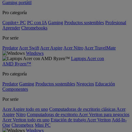
Gaming portátil
Pro categoría
Copilot+ PC
PC con IA
Gaming
Productos sostenibles
Profesional
Aprender
Chromebooks
Por serie
Predator
Acer Swift
Acer Aspire
Acer Nitro
Acer TravelMate
Windows
Laptops Acer con
AMD Ryzen™
Pro categoría
Predator
Gaming
Productos sostenibles
Negocios
Educación
Componentes
Por serie
Acer Aspire todo en uno
Computadoras de escritorio clásicas Acer
Aspire
Nitro
Computadoras de escritorio Acer Veriton para negocios
Acer Veriton todo en uno
Estación de trabajo Acer Veriton
Add-In-
One
Chromebox
Mini PC
Windows