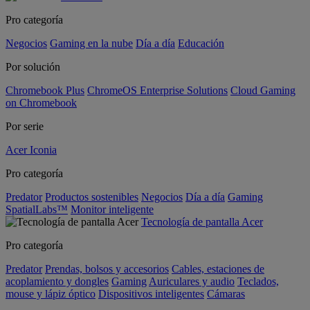
Pro categoría
Negocios
Gaming en la nube
Día a día
Educación
Por solución
Chromebook Plus
ChromeOS Enterprise Solutions
Cloud Gaming
on Chromebook
Por serie
Acer Iconia
Pro categoría
Predator
Productos sostenibles
Negocios
Día a día
Gaming
SpatialLabs™
Monitor inteligente
Tecnología de pantalla Acer
Pro categoría
Predator
Prendas, bolsos y accesorios
Cables, estaciones de
acoplamiento y dongles
Gaming
Auriculares y audio
Teclados,
mouse y lápiz óptico
Dispositivos inteligentes
Cámaras