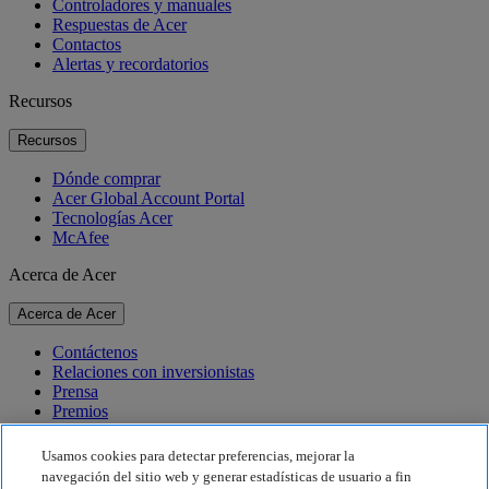
Controladores y manuales
Respuestas de Acer
Contactos
Alertas y recordatorios
Recursos
Recursos
Dónde comprar
Acer Global Account Portal
Tecnologías Acer
McAfee
Acerca de Acer
Acerca de Acer
Contáctenos
Relaciones con inversionistas
Prensa
Premios
Eventos
Usamos cookies para detectar preferencias, mejorar la
Sostenibilidad
navegación del sitio web y generar estadísticas de usuario a fin