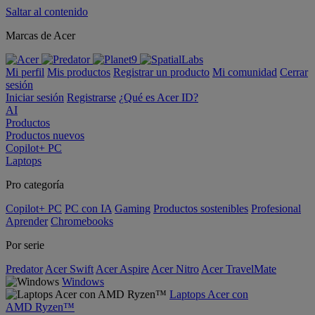
Saltar al contenido
Marcas de Acer
Mi perfil
Mis productos
Registrar un producto
Mi comunidad
Cerrar
sesión
Iniciar sesión
Registrarse
¿Qué es Acer ID?
AI
Productos
Productos nuevos
Copilot+ PC
Laptops
Pro categoría
Copilot+ PC
PC con IA
Gaming
Productos sostenibles
Profesional
Aprender
Chromebooks
Por serie
Predator
Acer Swift
Acer Aspire
Acer Nitro
Acer TravelMate
Windows
Laptops Acer con
AMD Ryzen™