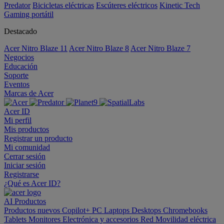
Predator
Bicicletas eléctricas
Escúteres eléctricos
Kinetic Tech
Gaming portátil
Destacado
Acer Nitro Blaze 11
Acer Nitro Blaze 8
Acer Nitro Blaze 7
Negocios
Educación
Soporte
Eventos
Marcas de Acer
Acer ID
Mi perfil
Mis productos
Registrar un producto
Mi comunidad
Cerrar sesión
Iniciar sesión
Registrarse
¿Qué es Acer ID?
AI
Productos
Productos nuevos
Copilot+ PC
Laptops
Desktops
Chromebooks
Tablets
Monitores
Electrónica y accesorios
Red
Movilidad eléctrica