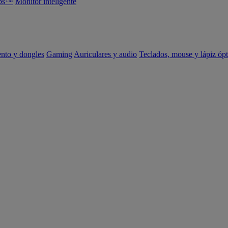
abs™
Monitor inteligente
ento y dongles
Gaming
Auriculares y audio
Teclados, mouse y lápiz ópt