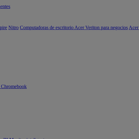
entes
pire
Nitro
Computadoras de escritorio Acer Veriton para negocios
Acer
n Chromebook