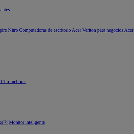
entes
pire
Nitro
Computadoras de escritorio Acer Veriton para negocios
Acer
n Chromebook
abs™
Monitor inteligente