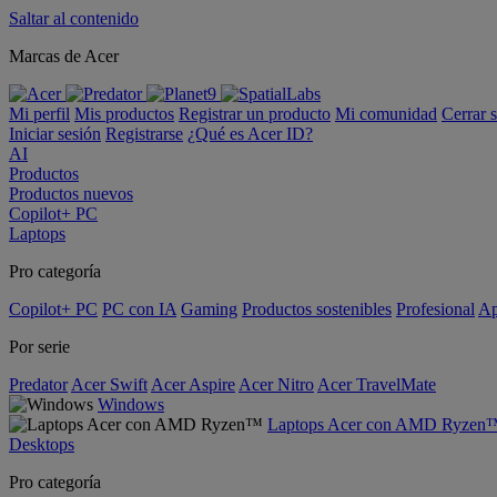
Saltar al contenido
Marcas de Acer
Mi perfil
Mis productos
Registrar un producto
Mi comunidad
Cerrar 
Iniciar sesión
Registrarse
¿Qué es Acer ID?
AI
Productos
Productos nuevos
Copilot+ PC
Laptops
Pro categoría
Copilot+ PC
PC con IA
Gaming
Productos sostenibles
Profesional
Ap
Por serie
Predator
Acer Swift
Acer Aspire
Acer Nitro
Acer TravelMate
Windows
Laptops Acer con AMD Ryzen
Desktops
Pro categoría