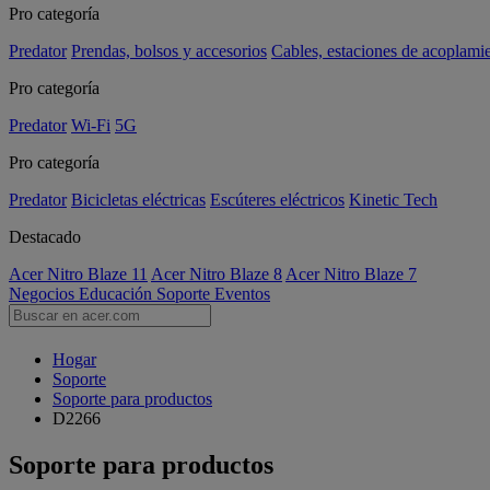
Pro categoría
Predator
Prendas, bolsos y accesorios
Cables, estaciones de acoplami
Pro categoría
Predator
Wi-Fi
5G
Pro categoría
Predator
Bicicletas eléctricas
Escúteres eléctricos
Kinetic Tech
Destacado
Acer Nitro Blaze 11
Acer Nitro Blaze 8
Acer Nitro Blaze 7
Negocios
Educación
Soporte
Eventos
Hogar
Soporte
Soporte para productos
D2266
Soporte para productos