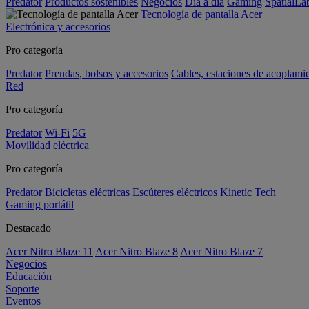
Predator
Productos sostenibles
Negocios
Día a día
Gaming
SpatialL
Tecnología de pantalla Acer
Electrónica y accesorios
Pro categoría
Predator
Prendas, bolsos y accesorios
Cables, estaciones de acoplami
Red
Pro categoría
Predator
Wi-Fi
5G
Movilidad eléctrica
Pro categoría
Predator
Bicicletas eléctricas
Escúteres eléctricos
Kinetic Tech
Gaming portátil
Destacado
Acer Nitro Blaze 11
Acer Nitro Blaze 8
Acer Nitro Blaze 7
Negocios
Educación
Soporte
Eventos