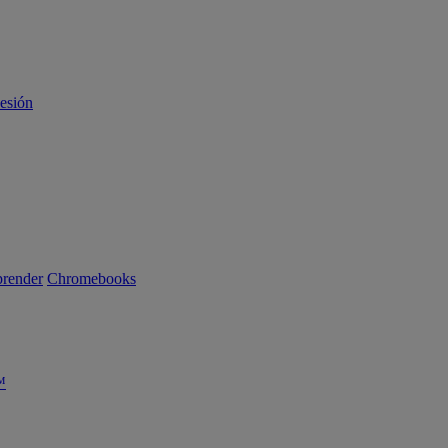
sesión
render
Chromebooks
™