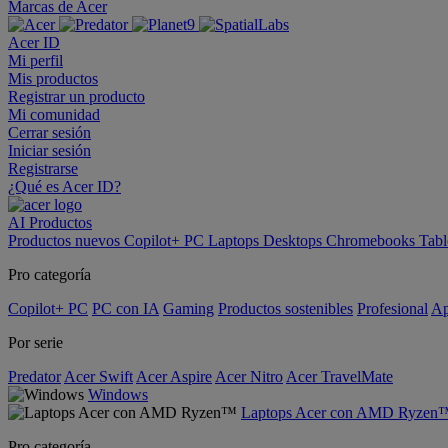
Marcas de Acer
Acer ID
Mi perfil
Mis productos
Registrar un producto
Mi comunidad
Cerrar sesión
Iniciar sesión
Registrarse
¿Qué es Acer ID?
AI
Productos
Productos nuevos
Copilot+ PC
Laptops
Desktops
Chromebooks
Tabl
Pro categoría
Copilot+ PC
PC con IA
Gaming
Productos sostenibles
Profesional
Ap
Por serie
Predator
Acer Swift
Acer Aspire
Acer Nitro
Acer TravelMate
Windows
Laptops Acer con AMD Ryzen
Pro categoría