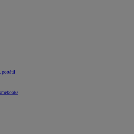
portátil
omebooks