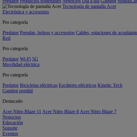
Predator
Productos sostenibles
Negocios
Día a día
Gaming
SpatialL
Tecnología de pantalla Acer
Electrónica y accesorios
Pro categoría
Predator
Prendas, bolsos y accesorios
Cables, estaciones de acoplami
Red
Pro categoría
Predator
Wi-Fi
5G
Movilidad eléctrica
Pro categoría
Predator
Bicicletas eléctricas
Escúteres eléctricos
Kinetic Tech
Gaming portátil
Destacado
Acer Nitro Blaze 11
Acer Nitro Blaze 8
Acer Nitro Blaze 7
Negocios
Educación
Soporte
Eventos