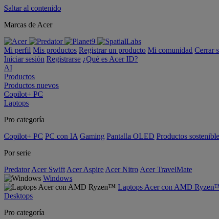
Saltar al contenido
Marcas de Acer
Mi perfil
Mis productos
Registrar un producto
Mi comunidad
Cerrar 
Iniciar sesión
Registrarse
¿Qué es Acer ID?
AI
Productos
Productos nuevos
Copilot+ PC
Laptops
Pro categoría
Copilot+ PC
PC con IA
Gaming
Pantalla OLED
Productos sostenibl
Por serie
Predator
Acer Swift
Acer Aspire
Acer Nitro
Acer TravelMate
Windows
Laptops Acer con AMD Ryzen
Desktops
Pro categoría