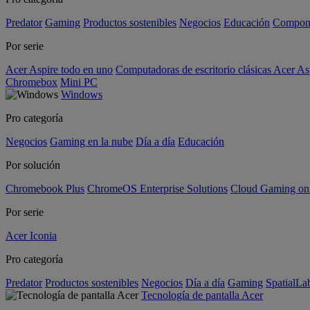
Predator
Gaming
Productos sostenibles
Negocios
Educación
Compon
Por serie
Acer Aspire todo en uno
Computadoras de escritorio clásicas Acer As
Chromebox
Mini PC
Windows
Pro categoría
Negocios
Gaming en la nube
Día a día
Educación
Por solución
Chromebook Plus
ChromeOS Enterprise Solutions
Cloud Gaming o
Por serie
Acer Iconia
Pro categoría
Predator
Productos sostenibles
Negocios
Día a día
Gaming
SpatialL
Tecnología de pantalla Acer