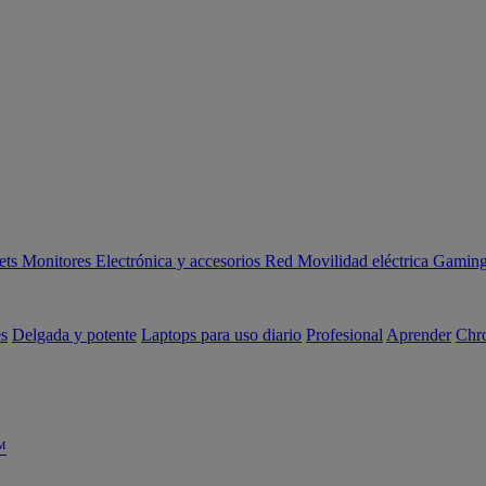
ets
Monitores
Electrónica y accesorios
Red
Movilidad eléctrica
Gaming 
es
Delgada y potente
Laptops para uso diario
Profesional
Aprender
Chr
™