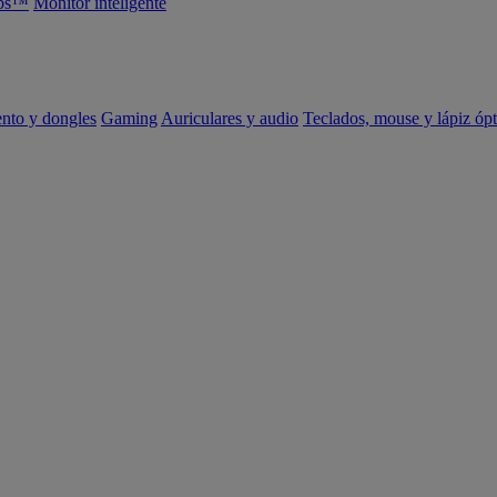
abs™
Monitor inteligente
ento y dongles
Gaming
Auriculares y audio
Teclados, mouse y lápiz ópt