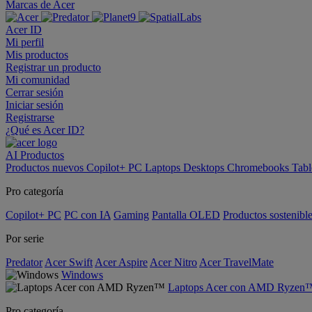
Marcas de Acer
Acer ID
Mi perfil
Mis productos
Registrar un producto
Mi comunidad
Cerrar sesión
Iniciar sesión
Registrarse
¿Qué es Acer ID?
AI
Productos
Productos nuevos
Copilot+ PC
Laptops
Desktops
Chromebooks
Tabl
Pro categoría
Copilot+ PC
PC con IA
Gaming
Pantalla OLED
Productos sostenibl
Por serie
Predator
Acer Swift
Acer Aspire
Acer Nitro
Acer TravelMate
Windows
Laptops Acer con AMD Ryzen
Pro categoría