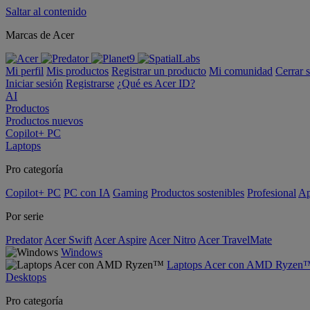
Saltar al contenido
Marcas de Acer
Mi perfil
Mis productos
Registrar un producto
Mi comunidad
Cerrar 
Iniciar sesión
Registrarse
¿Qué es Acer ID?
AI
Productos
Productos nuevos
Copilot+ PC
Laptops
Pro categoría
Copilot+ PC
PC con IA
Gaming
Productos sostenibles
Profesional
Ap
Por serie
Predator
Acer Swift
Acer Aspire
Acer Nitro
Acer TravelMate
Windows
Laptops Acer con AMD Ryzen
Desktops
Pro categoría