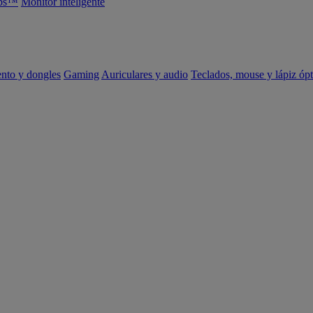
abs™
Monitor inteligente
ento y dongles
Gaming
Auriculares y audio
Teclados, mouse y lápiz ópt