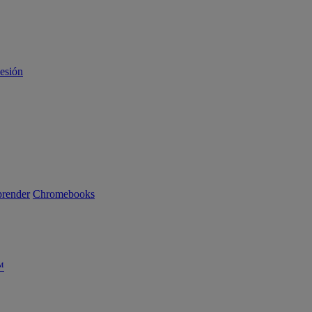
sesión
render
Chromebooks
™