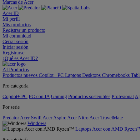
Marcas de Acer
Acer ID
Mi perfil
Mis productos
Registrar un producto
Mi comunidad
Cerrar sesión
Iniciar sesión
Registrarse
¿Qué es Acer ID?
AI
Productos
Productos nuevos
Copilot+ PC
Laptops
Desktops
Chromebooks
Tabl
Pro categoría
Copilot+ PC
PC con IA
Gaming
Productos sostenibles
Profesional
Ap
Por serie
Predator
Acer Swift
Acer Aspire
Acer Nitro
Acer TravelMate
Windows
Laptops Acer con AMD Ryzen
Pro categoría