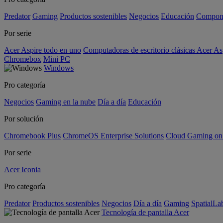
Predator
Gaming
Productos sostenibles
Negocios
Educación
Compon
Por serie
Acer Aspire todo en uno
Computadoras de escritorio clásicas Acer As
Chromebox
Mini PC
Windows
Pro categoría
Negocios
Gaming en la nube
Día a día
Educación
Por solución
Chromebook Plus
ChromeOS Enterprise Solutions
Cloud Gaming o
Por serie
Acer Iconia
Pro categoría
Predator
Productos sostenibles
Negocios
Día a día
Gaming
SpatialL
Tecnología de pantalla Acer