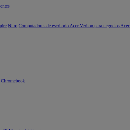
entes
pire
Nitro
Computadoras de escritorio Acer Veriton para negocios
Acer
n Chromebook