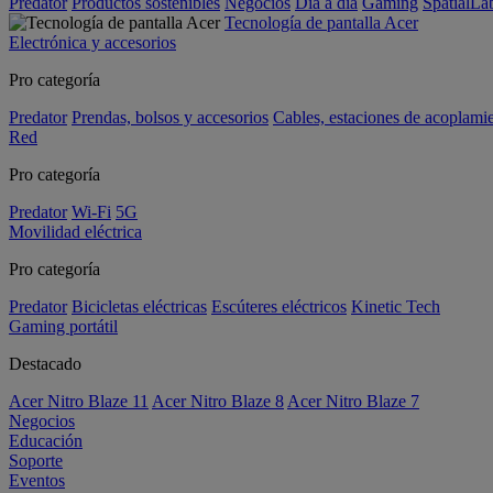
Predator
Productos sostenibles
Negocios
Día a día
Gaming
SpatialL
Tecnología de pantalla Acer
Electrónica y accesorios
Pro categoría
Predator
Prendas, bolsos y accesorios
Cables, estaciones de acoplami
Red
Pro categoría
Predator
Wi-Fi
5G
Movilidad eléctrica
Pro categoría
Predator
Bicicletas eléctricas
Escúteres eléctricos
Kinetic Tech
Gaming portátil
Destacado
Acer Nitro Blaze 11
Acer Nitro Blaze 8
Acer Nitro Blaze 7
Negocios
Educación
Soporte
Eventos