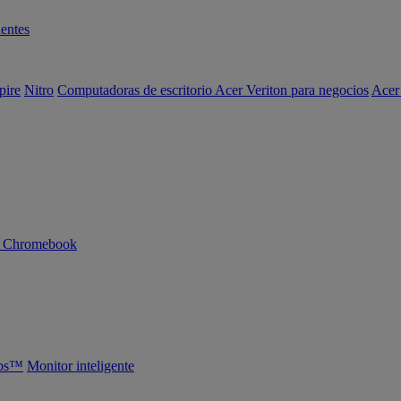
entes
pire
Nitro
Computadoras de escritorio Acer Veriton para negocios
Acer
n Chromebook
abs™
Monitor inteligente