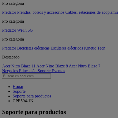
Pro categoría
Predator
Prendas, bolsos y accesorios
Cables, estaciones de acoplami
Pro categoría
Predator
Wi-Fi
5G
Pro categoría
Predator
Bicicletas eléctricas
Escúteres eléctricos
Kinetic Tech
Destacado
Acer Nitro Blaze 11
Acer Nitro Blaze 8
Acer Nitro Blaze 7
Negocios
Educación
Soporte
Eventos
Hogar
Soporte
Soporte para productos
CPE594-1N
Soporte para productos