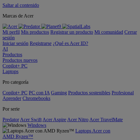
Saltar al contenido
Marcas de Acer
Mi perfil
Mis productos
Registrar un producto
Mi comunidad
Cerrar
sesión
Iniciar sesión
Registrarse
¿Qué es Acer ID?
AI
Productos
Productos nuevos
Copilot+ PC
Laptops
Pro categoría
Copilot+ PC
PC con IA
Gaming
Productos sostenibles
Profesional
Aprender
Chromebooks
Por serie
Predator
Acer Swift
Acer Aspire
Acer Nitro
Acer TravelMate
Windows
Laptops Acer con
AMD Ryzen™