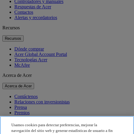
Controladores y manuales
Respuestas de Acer
Contactos
Alertas y recordatorios
Recursos
Recursos
Dónde comprar
Acer Global Account Portal
Tecnologías Acer
McAfee
Acerca de Acer
Acerca de Acer
Contáctenos
Relaciones con inversionistas
Prensa
Premios
Eventos
Usamos cookies para detectar preferencias, mejorar la
Sostenibilidad
navegación del sitio web y generar estadísticas de usuario a fin