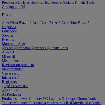
Predator
Bicicletas eléctricas
Escúteres eléctricos
Kinetic Tech
Gaming portátil
Destacado
Acer Nitro Blaze 11
Acer Nitro Blaze 8
Acer Nitro Blaze 7
Negocios
Educación
Soporte
Eventos
Marcas de Acer
Acer ID
Mi perfil
Mis productos
Registrar un producto
Mi comunidad
Cerrar sesión
Iniciar sesión
Registrarse
¿Qué es Acer ID?
AI
Productos
Productos nuevos
Copilot+ PC
Laptops
Desktops
Chromebooks
Tablets
Monitores
Electrónica y accesorios
Red
Movilidad eléctrica