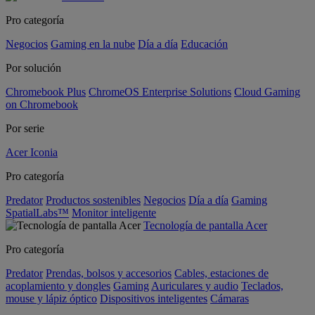
Pro categoría
Negocios
Gaming en la nube
Día a día
Educación
Por solución
Chromebook Plus
ChromeOS Enterprise Solutions
Cloud Gaming
on Chromebook
Por serie
Acer Iconia
Pro categoría
Predator
Productos sostenibles
Negocios
Día a día
Gaming
SpatialLabs™
Monitor inteligente
Tecnología de pantalla Acer
Pro categoría
Predator
Prendas, bolsos y accesorios
Cables, estaciones de
acoplamiento y dongles
Gaming
Auriculares y audio
Teclados,
mouse y lápiz óptico
Dispositivos inteligentes
Cámaras