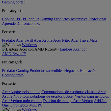
Gaming portátil
Pro categoría
Copilot+ PC
PC con IA
Gaming
Productos sostenibles
Profesional
Aprender
Chromebooks
Por serie
Predator
Acer Swift
Acer Aspire
Acer Nitro
Acer TravelMate
Windows
Laptops Acer con
AMD Ryzen™
Pro categoría
Predator
Gaming
Productos sostenibles
Negocios
Educación
Componentes
Por serie
Acer Aspire todo en uno
Computadoras de escritorio clásicas Acer
Aspire
Nitro
Computadoras de escritorio Acer Veriton para negocios
Acer Veriton todo en uno
Estación de trabajo Acer Veriton
Add-In-
One
Chromebox
Mini PC
Windows