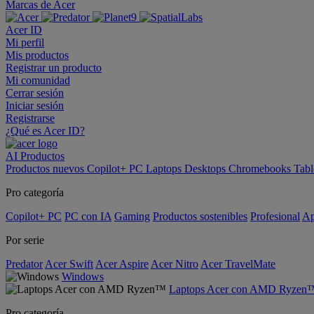
Marcas de Acer
Acer ID
Mi perfil
Mis productos
Registrar un producto
Mi comunidad
Cerrar sesión
Iniciar sesión
Registrarse
¿Qué es Acer ID?
AI
Productos
Productos nuevos
Copilot+ PC
Laptops
Desktops
Chromebooks
Tabl
Pro categoría
Copilot+ PC
PC con IA
Gaming
Productos sostenibles
Profesional
Ap
Por serie
Predator
Acer Swift
Acer Aspire
Acer Nitro
Acer TravelMate
Windows
Laptops Acer con AMD Ryzen
Pro categoría