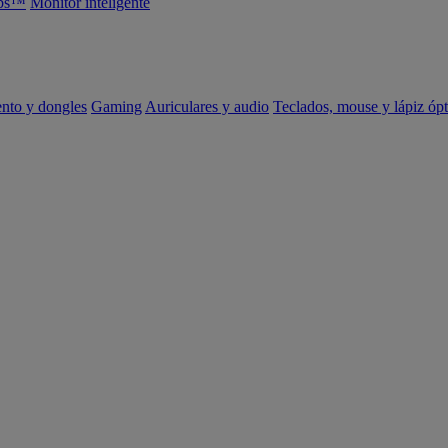
abs™
Monitor inteligente
ento y dongles
Gaming
Auriculares y audio
Teclados, mouse y lápiz ópt