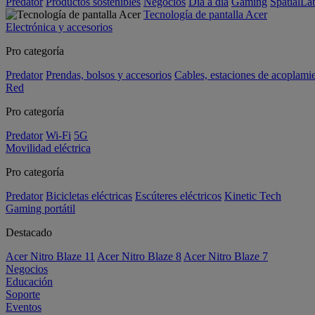
Predator
Productos sostenibles
Negocios
Día a día
Gaming
SpatialL
Tecnología de pantalla Acer
Electrónica y accesorios
Pro categoría
Predator
Prendas, bolsos y accesorios
Cables, estaciones de acoplami
Red
Pro categoría
Predator
Wi-Fi
5G
Movilidad eléctrica
Pro categoría
Predator
Bicicletas eléctricas
Escúteres eléctricos
Kinetic Tech
Gaming portátil
Destacado
Acer Nitro Blaze 11
Acer Nitro Blaze 8
Acer Nitro Blaze 7
Negocios
Educación
Soporte
Eventos