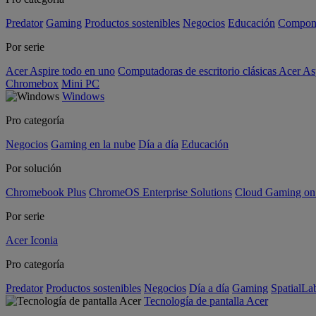
Predator
Gaming
Productos sostenibles
Negocios
Educación
Compon
Por serie
Acer Aspire todo en uno
Computadoras de escritorio clásicas Acer As
Chromebox
Mini PC
Windows
Pro categoría
Negocios
Gaming en la nube
Día a día
Educación
Por solución
Chromebook Plus
ChromeOS Enterprise Solutions
Cloud Gaming o
Por serie
Acer Iconia
Pro categoría
Predator
Productos sostenibles
Negocios
Día a día
Gaming
SpatialL
Tecnología de pantalla Acer