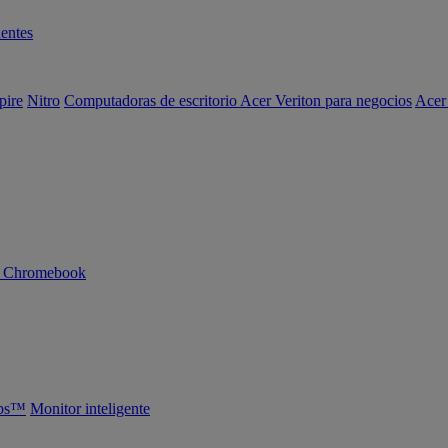
entes
pire
Nitro
Computadoras de escritorio Acer Veriton para negocios
Acer
n Chromebook
abs™
Monitor inteligente