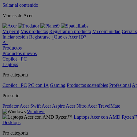
Saltar al contenido
Marcas de Acer
Mi perfil
Mis productos
Registrar un producto
Mi comunidad
Cerrar 
Iniciar sesión
Registrarse
¿Qué es Acer ID?
AI
Productos
Productos nuevos
Copilot+ PC
Laptops
Pro categoría
Copilot+ PC
PC con IA
Gaming
Productos sostenibles
Profesional
Ap
Por serie
Predator
Acer Swift
Acer Aspire
Acer Nitro
Acer TravelMate
Windows
Laptops Acer con AMD Ryzen
Desktops
Pro categoría