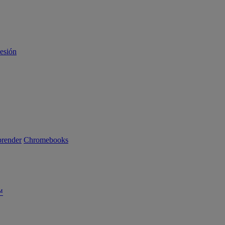
sesión
render
Chromebooks
™