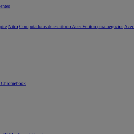
entes
pire
Nitro
Computadoras de escritorio Acer Veriton para negocios
Acer
n Chromebook