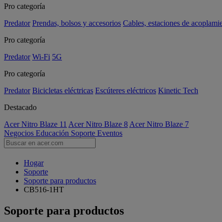
Pro categoría
Predator
Prendas, bolsos y accesorios
Cables, estaciones de acoplami
Pro categoría
Predator
Wi-Fi
5G
Pro categoría
Predator
Bicicletas eléctricas
Escúteres eléctricos
Kinetic Tech
Destacado
Acer Nitro Blaze 11
Acer Nitro Blaze 8
Acer Nitro Blaze 7
Negocios
Educación
Soporte
Eventos
Hogar
Soporte
Soporte para productos
CB516-1HT
Soporte para productos