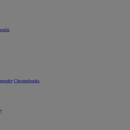
sesión
render
Chromebooks
™