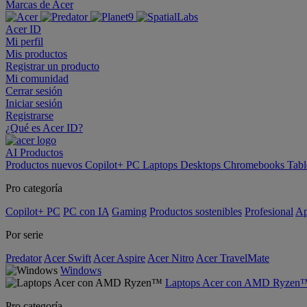
Marcas de Acer
Acer ID
Mi perfil
Mis productos
Registrar un producto
Mi comunidad
Cerrar sesión
Iniciar sesión
Registrarse
¿Qué es Acer ID?
AI
Productos
Productos nuevos
Copilot+ PC
Laptops
Desktops
Chromebooks
Tabl
Pro categoría
Copilot+ PC
PC con IA
Gaming
Productos sostenibles
Profesional
Ap
Por serie
Predator
Acer Swift
Acer Aspire
Acer Nitro
Acer TravelMate
Windows
Laptops Acer con AMD Ryzen
Pro categoría