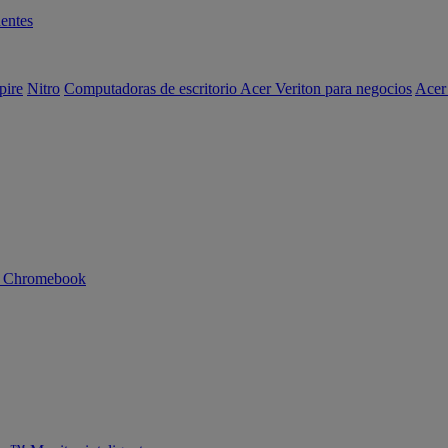
entes
pire
Nitro
Computadoras de escritorio Acer Veriton para negocios
Acer
n Chromebook