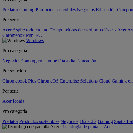
Predator
Gaming
Productos sostenibles
Negocios
Educación
Compon
Por serie
Acer Aspire todo en uno
Computadoras de escritorio clásicas Acer As
Chromebox
Mini PC
Windows
Pro categoría
Negocios
Gaming en la nube
Día a día
Educación
Por solución
Chromebook Plus
ChromeOS Enterprise Solutions
Cloud Gaming o
Por serie
Acer Iconia
Pro categoría
Predator
Productos sostenibles
Negocios
Día a día
Gaming
SpatialL
Tecnología de pantalla Acer