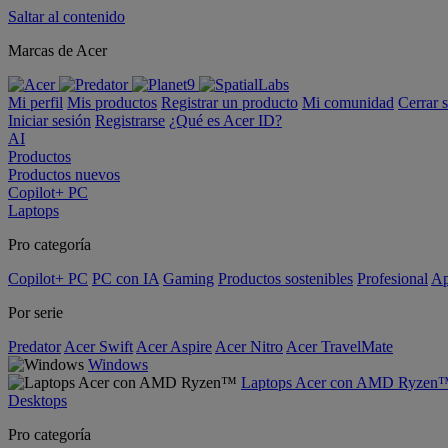
Saltar al contenido
Marcas de Acer
Mi perfil
Mis productos
Registrar un producto
Mi comunidad
Cerrar 
Iniciar sesión
Registrarse
¿Qué es Acer ID?
AI
Productos
Productos nuevos
Copilot+ PC
Laptops
Pro categoría
Copilot+ PC
PC con IA
Gaming
Productos sostenibles
Profesional
Ap
Por serie
Predator
Acer Swift
Acer Aspire
Acer Nitro
Acer TravelMate
Windows
Laptops Acer con AMD Ryzen
Desktops
Pro categoría