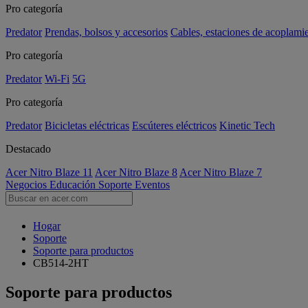
Pro categoría
Predator
Prendas, bolsos y accesorios
Cables, estaciones de acoplami
Pro categoría
Predator
Wi-Fi
5G
Pro categoría
Predator
Bicicletas eléctricas
Escúteres eléctricos
Kinetic Tech
Destacado
Acer Nitro Blaze 11
Acer Nitro Blaze 8
Acer Nitro Blaze 7
Negocios
Educación
Soporte
Eventos
Hogar
Soporte
Soporte para productos
CB514-2HT
Soporte para productos