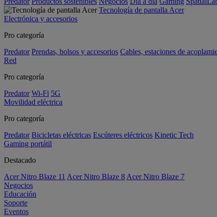
Predator
Productos sostenibles
Negocios
Día a día
Gaming
SpatialL
Tecnología de pantalla Acer
Electrónica y accesorios
Pro categoría
Predator
Prendas, bolsos y accesorios
Cables, estaciones de acoplami
Red
Pro categoría
Predator
Wi-Fi
5G
Movilidad eléctrica
Pro categoría
Predator
Bicicletas eléctricas
Escúteres eléctricos
Kinetic Tech
Gaming portátil
Destacado
Acer Nitro Blaze 11
Acer Nitro Blaze 8
Acer Nitro Blaze 7
Negocios
Educación
Soporte
Eventos