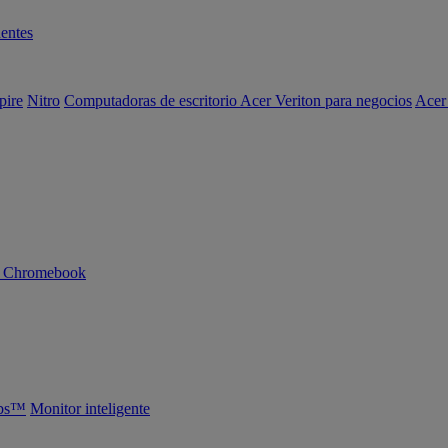
entes
pire
Nitro
Computadoras de escritorio Acer Veriton para negocios
Acer
n Chromebook
abs™
Monitor inteligente