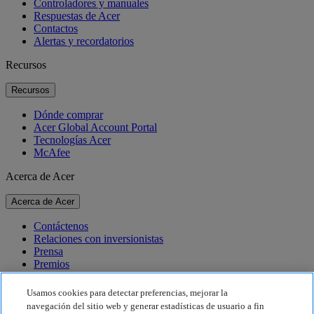
Controladores y manuales
Respuestas de Acer
Contactos
Alertas y recordatorios
Recursos
Recursos
Dónde comprar
Acer Global Account Portal
Tecnologías Acer
McAfee
Acerca de Acer
Acerca de Acer
Contáctenos
Relaciones con inversionistas
Prensa
Premios
Eventos
Usamos cookies para detectar preferencias, mejorar la
Sostenibilidad
navegación del sitio web y generar estadísticas de usuario a fin