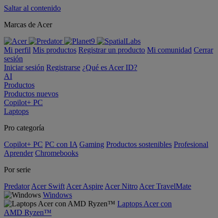
Saltar al contenido
Marcas de Acer
Mi perfil
Mis productos
Registrar un producto
Mi comunidad
Cerrar
sesión
Iniciar sesión
Registrarse
¿Qué es Acer ID?
AI
Productos
Productos nuevos
Copilot+ PC
Laptops
Pro categoría
Copilot+ PC
PC con IA
Gaming
Productos sostenibles
Profesional
Aprender
Chromebooks
Por serie
Predator
Acer Swift
Acer Aspire
Acer Nitro
Acer TravelMate
Windows
Laptops Acer con
AMD Ryzen™