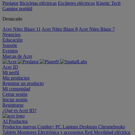
Predator
Bicicletas eléctricas
Escúteres eléctricos
Kinetic Tech
Gaming portátil
Destacado
Acer Nitro Blaze 11
Acer Nitro Blaze 8
Acer Nitro Blaze 7
Negocios
Educación
Soporte
Eventos
Marcas de Acer
Acer ID
Mi perfil
Mis productos
Registrar un producto
Mi comunidad
Cerrar sesión
Iniciar sesión
Registrarse
¿Qué es Acer ID?
AI
Productos
Productos nuevos
Copilot+ PC
Laptops
Desktops
Chromebooks
Tablets
Monitores
Electrónica y accesorios
Red
Movilidad eléctrica