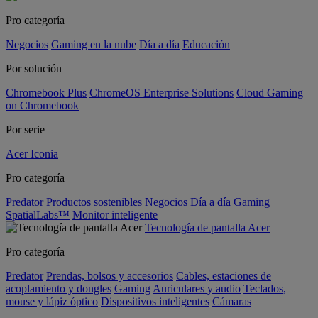
Pro categoría
Negocios
Gaming en la nube
Día a día
Educación
Por solución
Chromebook Plus
ChromeOS Enterprise Solutions
Cloud Gaming
on Chromebook
Por serie
Acer Iconia
Pro categoría
Predator
Productos sostenibles
Negocios
Día a día
Gaming
SpatialLabs™
Monitor inteligente
Tecnología de pantalla Acer
Pro categoría
Predator
Prendas, bolsos y accesorios
Cables, estaciones de
acoplamiento y dongles
Gaming
Auriculares y audio
Teclados,
mouse y lápiz óptico
Dispositivos inteligentes
Cámaras