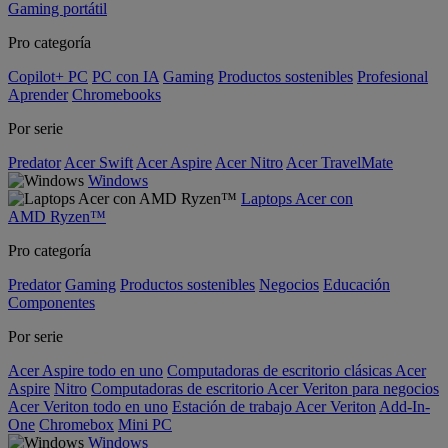
Gaming portátil
Pro categoría
Copilot+ PC
PC con IA
Gaming
Productos sostenibles
Profesional
Aprender
Chromebooks
Por serie
Predator
Acer Swift
Acer Aspire
Acer Nitro
Acer TravelMate
Windows
Laptops Acer con
AMD Ryzen™
Pro categoría
Predator
Gaming
Productos sostenibles
Negocios
Educación
Componentes
Por serie
Acer Aspire todo en uno
Computadoras de escritorio clásicas Acer
Aspire
Nitro
Computadoras de escritorio Acer Veriton para negocios
Acer Veriton todo en uno
Estación de trabajo Acer Veriton
Add-In-
One
Chromebox
Mini PC
Windows