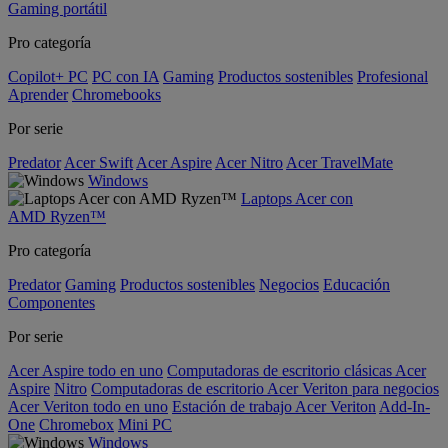
Gaming portátil
Pro categoría
Copilot+ PC
PC con IA
Gaming
Productos sostenibles
Profesional
Aprender
Chromebooks
Por serie
Predator
Acer Swift
Acer Aspire
Acer Nitro
Acer TravelMate
Windows
Laptops Acer con
AMD Ryzen™
Pro categoría
Predator
Gaming
Productos sostenibles
Negocios
Educación
Componentes
Por serie
Acer Aspire todo en uno
Computadoras de escritorio clásicas Acer
Aspire
Nitro
Computadoras de escritorio Acer Veriton para negocios
Acer Veriton todo en uno
Estación de trabajo Acer Veriton
Add-In-
One
Chromebox
Mini PC
Windows