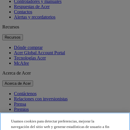
Controladores y manuales
Respuestas de Acer
Contactos
Alertas y recordatorios
Recursos
Recursos
Dónde comprar
Acer Global Account Portal
Tecnologías Acer
McAfee
Acerca de Acer
Acerca de Acer
Contáctenos
Relaciones con inversionistas
Prensa
Premios
Eventos
Usamos cookies para detectar preferencias, mejorar la
Sostenibilidad
navegación del sitio web y generar estadísticas de usuario a fin