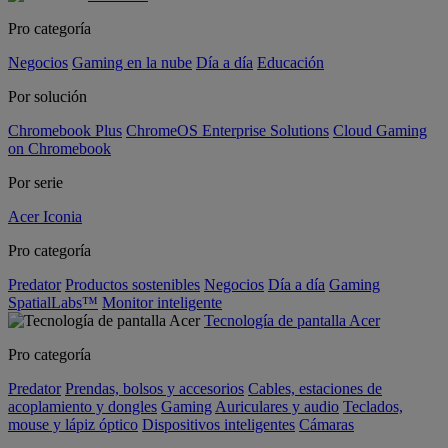
Pro categoría
Negocios
Gaming en la nube
Día a día
Educación
Por solución
Chromebook Plus
ChromeOS Enterprise Solutions
Cloud Gaming
on Chromebook
Por serie
Acer Iconia
Pro categoría
Predator
Productos sostenibles
Negocios
Día a día
Gaming
SpatialLabs™
Monitor inteligente
Tecnología de pantalla Acer
Pro categoría
Predator
Prendas, bolsos y accesorios
Cables, estaciones de
acoplamiento y dongles
Gaming
Auriculares y audio
Teclados,
mouse y lápiz óptico
Dispositivos inteligentes
Cámaras