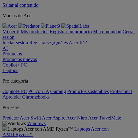
Saltar al contenido
Marcas de Acer
Mi perfil
Mis productos
Registrar un producto
Mi comunidad
Cerrar
sesión
Iniciar sesión
Registrarse
¿Qué es Acer ID?
AI
Productos
Productos nuevos
Copilot+ PC
Laptops
Pro categoría
Copilot+ PC
PC con IA
Gaming
Productos sostenibles
Profesional
Aprender
Chromebooks
Por serie
Predator
Acer Swift
Acer Aspire
Acer Nitro
Acer TravelMate
Windows
Laptops Acer con
AMD Ryzen™