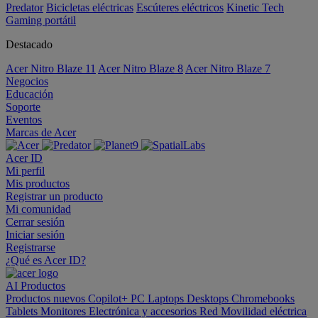
Predator
Bicicletas eléctricas
Escúteres eléctricos
Kinetic Tech
Gaming portátil
Destacado
Acer Nitro Blaze 11
Acer Nitro Blaze 8
Acer Nitro Blaze 7
Negocios
Educación
Soporte
Eventos
Marcas de Acer
Acer ID
Mi perfil
Mis productos
Registrar un producto
Mi comunidad
Cerrar sesión
Iniciar sesión
Registrarse
¿Qué es Acer ID?
AI
Productos
Productos nuevos
Copilot+ PC
Laptops
Desktops
Chromebooks
Tablets
Monitores
Electrónica y accesorios
Red
Movilidad eléctrica