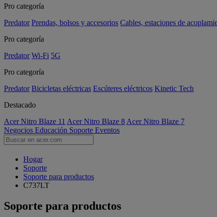
Pro categoría
Predator
Prendas, bolsos y accesorios
Cables, estaciones de acoplami
Pro categoría
Predator
Wi-Fi
5G
Pro categoría
Predator
Bicicletas eléctricas
Escúteres eléctricos
Kinetic Tech
Destacado
Acer Nitro Blaze 11
Acer Nitro Blaze 8
Acer Nitro Blaze 7
Negocios
Educación
Soporte
Eventos
Hogar
Soporte
Soporte para productos
C737LT
Soporte para productos