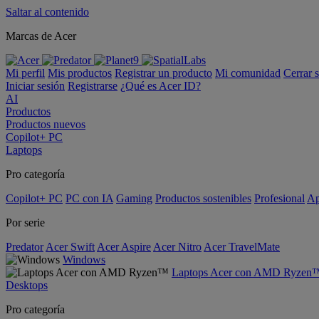
Saltar al contenido
Marcas de Acer
Mi perfil
Mis productos
Registrar un producto
Mi comunidad
Cerrar 
Iniciar sesión
Registrarse
¿Qué es Acer ID?
AI
Productos
Productos nuevos
Copilot+ PC
Laptops
Pro categoría
Copilot+ PC
PC con IA
Gaming
Productos sostenibles
Profesional
Ap
Por serie
Predator
Acer Swift
Acer Aspire
Acer Nitro
Acer TravelMate
Windows
Laptops Acer con AMD Ryzen
Desktops
Pro categoría