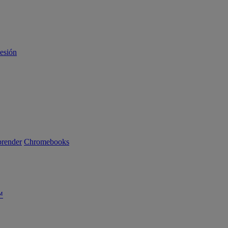
sesión
render
Chromebooks
™