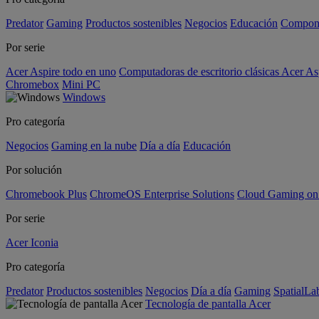
Predator
Gaming
Productos sostenibles
Negocios
Educación
Compon
Por serie
Acer Aspire todo en uno
Computadoras de escritorio clásicas Acer As
Chromebox
Mini PC
Windows
Pro categoría
Negocios
Gaming en la nube
Día a día
Educación
Por solución
Chromebook Plus
ChromeOS Enterprise Solutions
Cloud Gaming o
Por serie
Acer Iconia
Pro categoría
Predator
Productos sostenibles
Negocios
Día a día
Gaming
SpatialL
Tecnología de pantalla Acer