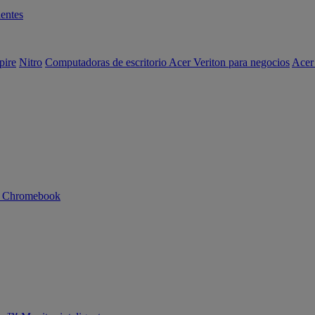
entes
pire
Nitro
Computadoras de escritorio Acer Veriton para negocios
Acer
n Chromebook