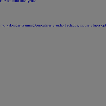
abs™
Monitor inteligente
ento y dongles
Gaming
Auriculares y audio
Teclados, mouse y lápiz ópt