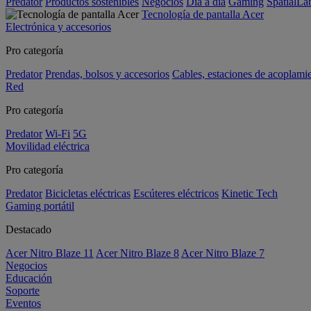
Predator
Productos sostenibles
Negocios
Día a día
Gaming
SpatialL
Tecnología de pantalla Acer
Electrónica y accesorios
Pro categoría
Predator
Prendas, bolsos y accesorios
Cables, estaciones de acoplami
Red
Pro categoría
Predator
Wi-Fi
5G
Movilidad eléctrica
Pro categoría
Predator
Bicicletas eléctricas
Escúteres eléctricos
Kinetic Tech
Gaming portátil
Destacado
Acer Nitro Blaze 11
Acer Nitro Blaze 8
Acer Nitro Blaze 7
Negocios
Educación
Soporte
Eventos