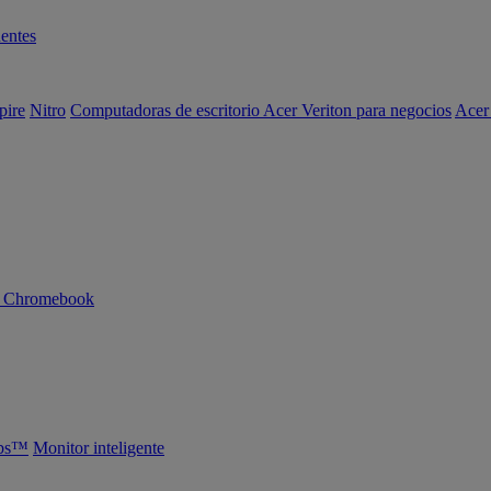
entes
pire
Nitro
Computadoras de escritorio Acer Veriton para negocios
Acer
n Chromebook
abs™
Monitor inteligente