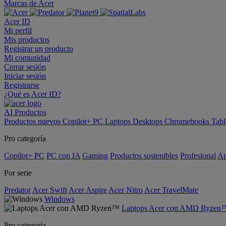
Marcas de Acer
Acer ID
Mi perfil
Mis productos
Registrar un producto
Mi comunidad
Cerrar sesión
Iniciar sesión
Registrarse
¿Qué es Acer ID?
AI
Productos
Productos nuevos
Copilot+ PC
Laptops
Desktops
Chromebooks
Tabl
Pro categoría
Copilot+ PC
PC con IA
Gaming
Productos sostenibles
Profesional
Ap
Por serie
Predator
Acer Swift
Acer Aspire
Acer Nitro
Acer TravelMate
Windows
Laptops Acer con AMD Ryzen
Pro categoría