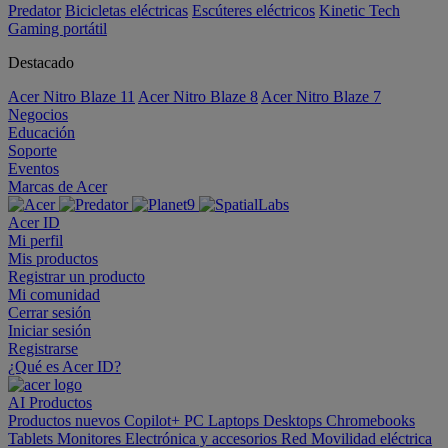
Predator
Bicicletas eléctricas
Escúteres eléctricos
Kinetic Tech
Gaming portátil
Destacado
Acer Nitro Blaze 11
Acer Nitro Blaze 8
Acer Nitro Blaze 7
Negocios
Educación
Soporte
Eventos
Marcas de Acer
Acer ID
Mi perfil
Mis productos
Registrar un producto
Mi comunidad
Cerrar sesión
Iniciar sesión
Registrarse
¿Qué es Acer ID?
AI
Productos
Productos nuevos
Copilot+ PC
Laptops
Desktops
Chromebooks
Tablets
Monitores
Electrónica y accesorios
Red
Movilidad eléctrica