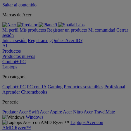
Saltar al contenido
Marcas de Acer
Mi perfil
Mis productos
Registrar un producto
Mi comunidad
Cerrar
sesión
Iniciar sesión
Registrarse
¿Qué es Acer ID?
AI
Productos
Productos nuevos
Copilot+ PC
Laptops
Pro categoría
Copilot+ PC
PC con IA
Gaming
Productos sostenibles
Profesional
Aprender
Chromebooks
Por serie
Predator
Acer Swift
Acer Aspire
Acer Nitro
Acer TravelMate
Windows
Laptops Acer con
AMD Ryzen™