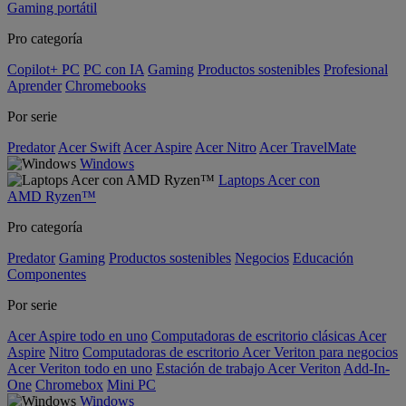
Gaming portátil
Pro categoría
Copilot+ PC
PC con IA
Gaming
Productos sostenibles
Profesional
Aprender
Chromebooks
Por serie
Predator
Acer Swift
Acer Aspire
Acer Nitro
Acer TravelMate
Windows
Laptops Acer con
AMD Ryzen™
Pro categoría
Predator
Gaming
Productos sostenibles
Negocios
Educación
Componentes
Por serie
Acer Aspire todo en uno
Computadoras de escritorio clásicas Acer
Aspire
Nitro
Computadoras de escritorio Acer Veriton para negocios
Acer Veriton todo en uno
Estación de trabajo Acer Veriton
Add-In-
One
Chromebox
Mini PC
Windows