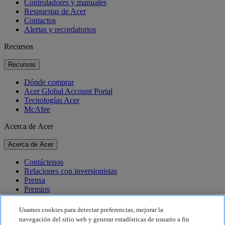
Controladores y manuales
Respuestas de Acer
Contactos
Alertas y recordatorios
Recursos
Recursos
Dónde comprar
Acer Global Account Portal
Tecnologías Acer
McAfee
Acerca de Acer
Acerca de Acer
Contáctenos
Relaciones con inversionistas
Prensa
Premios
Eventos
Usamos cookies para detectar preferencias, mejorar la
Sostenibilidad
navegación del sitio web y generar estadísticas de usuario a fin