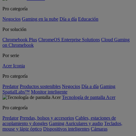
Pro categoría
Negocios
Gaming en la nube
Día a día
Educación
Por solución
Chromebook Plus
ChromeOS Enterprise Solutions
Cloud Gaming
on Chromebook
Por serie
Acer Iconia
Pro categoría
Predator
Productos sostenibles
Negocios
Día a día
Gaming
SpatialLabs™
Monitor inteligente
Tecnología de pantalla Acer
Pro categoría
Predator
Prendas, bolsos y accesorios
Cables, estaciones de
acoplamiento y dongles
Gaming
Auriculares y audio
Teclados,
mouse y lápiz óptico
Dispositivos inteligentes
Cámaras