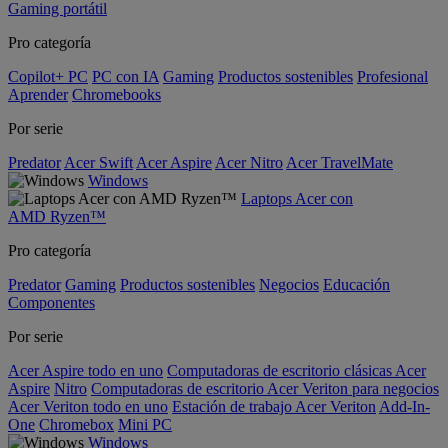
Gaming portátil
Pro categoría
Copilot+ PC
PC con IA
Gaming
Productos sostenibles
Profesional
Aprender
Chromebooks
Por serie
Predator
Acer Swift
Acer Aspire
Acer Nitro
Acer TravelMate
Windows
Laptops Acer con
AMD Ryzen™
Pro categoría
Predator
Gaming
Productos sostenibles
Negocios
Educación
Componentes
Por serie
Acer Aspire todo en uno
Computadoras de escritorio clásicas Acer
Aspire
Nitro
Computadoras de escritorio Acer Veriton para negocios
Acer Veriton todo en uno
Estación de trabajo Acer Veriton
Add-In-
One
Chromebox
Mini PC
Windows