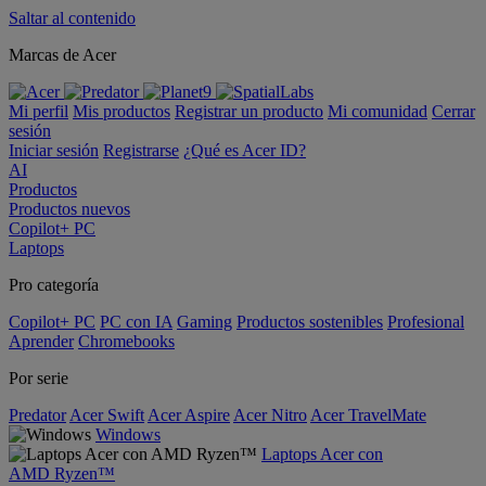
Saltar al contenido
Marcas de Acer
Mi perfil
Mis productos
Registrar un producto
Mi comunidad
Cerrar
sesión
Iniciar sesión
Registrarse
¿Qué es Acer ID?
AI
Productos
Productos nuevos
Copilot+ PC
Laptops
Pro categoría
Copilot+ PC
PC con IA
Gaming
Productos sostenibles
Profesional
Aprender
Chromebooks
Por serie
Predator
Acer Swift
Acer Aspire
Acer Nitro
Acer TravelMate
Windows
Laptops Acer con
AMD Ryzen™