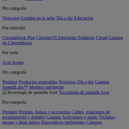
Pro categoría
Negocios
Gaming en la nube
Día a día
Educación
Por solución
Chromebook Plus
ChromeOS Enterprise Solutions
Cloud Gaming
on Chromebook
Por serie
Acer Iconia
Pro categoría
Predator
Productos sostenibles
Negocios
Día a día
Gaming
SpatialLabs™
Monitor inteligente
Tecnología de pantalla Acer
Pro categoría
Predator
Prendas, bolsos y accesorios
Cables, estaciones de
acoplamiento y dongles
Gaming
Auriculares y audio
Teclados,
mouse y lápiz óptico
Dispositivos inteligentes
Cámaras