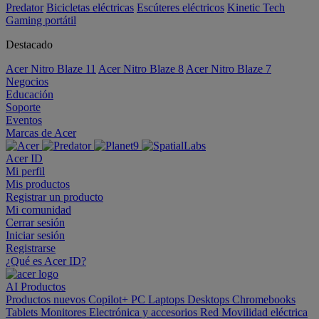
Predator
Bicicletas eléctricas
Escúteres eléctricos
Kinetic Tech
Gaming portátil
Destacado
Acer Nitro Blaze 11
Acer Nitro Blaze 8
Acer Nitro Blaze 7
Negocios
Educación
Soporte
Eventos
Marcas de Acer
Acer ID
Mi perfil
Mis productos
Registrar un producto
Mi comunidad
Cerrar sesión
Iniciar sesión
Registrarse
¿Qué es Acer ID?
AI
Productos
Productos nuevos
Copilot+ PC
Laptops
Desktops
Chromebooks
Tablets
Monitores
Electrónica y accesorios
Red
Movilidad eléctrica