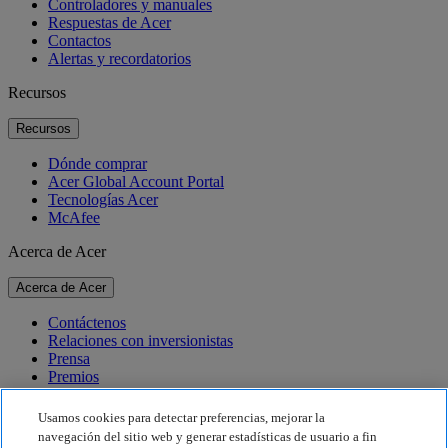
Controladores y manuales
Respuestas de Acer
Contactos
Alertas y recordatorios
Recursos
Recursos
Dónde comprar
Acer Global Account Portal
Tecnologías Acer
McAfee
Acerca de Acer
Acerca de Acer
Contáctenos
Relaciones con inversionistas
Prensa
Premios
Eventos
Usamos cookies para detectar preferencias, mejorar la
Sostenibilidad
navegación del sitio web y generar estadísticas de usuario a fin