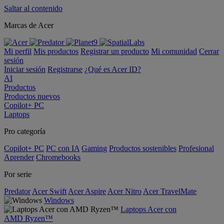
Saltar al contenido
Marcas de Acer
Mi perfil
Mis productos
Registrar un producto
Mi comunidad
Cerrar
sesión
Iniciar sesión
Registrarse
¿Qué es Acer ID?
AI
Productos
Productos nuevos
Copilot+ PC
Laptops
Pro categoría
Copilot+ PC
PC con IA
Gaming
Productos sostenibles
Profesional
Aprender
Chromebooks
Por serie
Predator
Acer Swift
Acer Aspire
Acer Nitro
Acer TravelMate
Windows
Laptops Acer con
AMD Ryzen™