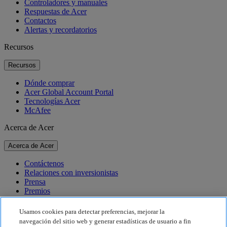
Controladores y manuales
Respuestas de Acer
Contactos
Alertas y recordatorios
Recursos
Recursos
Dónde comprar
Acer Global Account Portal
Tecnologías Acer
McAfee
Acerca de Acer
Acerca de Acer
Contáctenos
Relaciones con inversionistas
Prensa
Premios
Eventos
Usamos cookies para detectar preferencias, mejorar la
Sostenibilidad
navegación del sitio web y generar estadísticas de usuario a fin