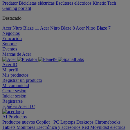
Predator
Bicicletas eléctricas
Escúteres eléctricos
Kinetic Tech
Gaming portátil
Destacado
Acer Nitro Blaze 11
Acer Nitro Blaze 8
Acer Nitro Blaze 7
Negocios
Educación
Soporte
Eventos
Marcas de Acer
Acer ID
Mi perfil
Mis productos
Registrar un producto
Mi comunidad
Cerrar sesión
Iniciar sesión
Registrarse
¿Qué es Acer ID?
AI
Productos
Productos nuevos
Copilot+ PC
Laptops
Desktops
Chromebooks
Tablets
Monitores
Electrónica y accesorios
Red
Movilidad eléctrica