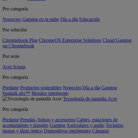
Pro categoría
Negocios
Gaming en la nube
Día a día
Educación
Por solución
Chromebook Plus
ChromeOS Enterprise Solutions
Cloud Gaming
on Chromebook
Por serie
Acer Iconia
Pro categoría
Predator
Productos sostenibles
Negocios
Día a día
Gaming
SpatialLabs™
Monitor inteligente
Tecnología de pantalla Acer
Pro categoría
Predator
Prendas, bolsos y accesorios
Cables, estaciones de
acoplamiento y dongles
Gaming
Auriculares y audio
Teclados,
mouse y lápiz óptico
Dispositivos inteligentes
Cámaras