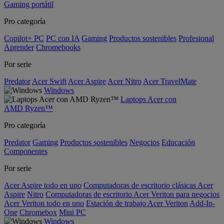
Gaming portátil
Pro categoría
Copilot+ PC
PC con IA
Gaming
Productos sostenibles
Profesional
Aprender
Chromebooks
Por serie
Predator
Acer Swift
Acer Aspire
Acer Nitro
Acer TravelMate
Windows
Laptops Acer con
AMD Ryzen™
Pro categoría
Predator
Gaming
Productos sostenibles
Negocios
Educación
Componentes
Por serie
Acer Aspire todo en uno
Computadoras de escritorio clásicas Acer
Aspire
Nitro
Computadoras de escritorio Acer Veriton para negocios
Acer Veriton todo en uno
Estación de trabajo Acer Veriton
Add-In-
One
Chromebox
Mini PC
Windows