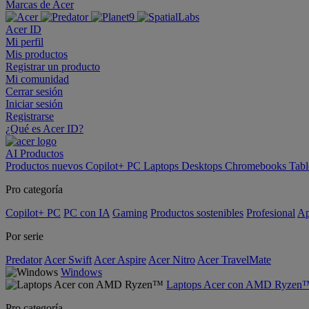
Marcas de Acer
Acer ID
Mi perfil
Mis productos
Registrar un producto
Mi comunidad
Cerrar sesión
Iniciar sesión
Registrarse
¿Qué es Acer ID?
AI
Productos
Productos nuevos
Copilot+ PC
Laptops
Desktops
Chromebooks
Tabl
Pro categoría
Copilot+ PC
PC con IA
Gaming
Productos sostenibles
Profesional
Ap
Por serie
Predator
Acer Swift
Acer Aspire
Acer Nitro
Acer TravelMate
Windows
Laptops Acer con AMD Ryzen
Pro categoría