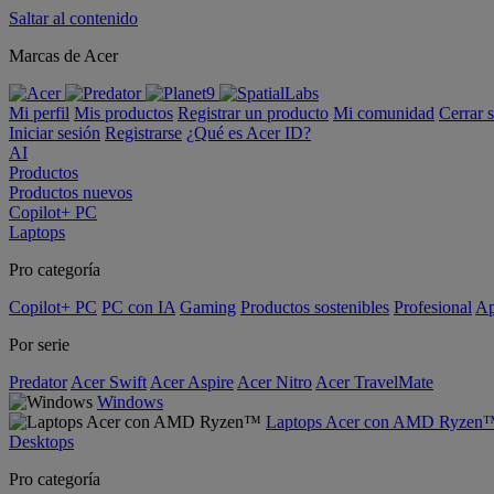
Saltar al contenido
Marcas de Acer
Mi perfil
Mis productos
Registrar un producto
Mi comunidad
Cerrar 
Iniciar sesión
Registrarse
¿Qué es Acer ID?
AI
Productos
Productos nuevos
Copilot+ PC
Laptops
Pro categoría
Copilot+ PC
PC con IA
Gaming
Productos sostenibles
Profesional
Ap
Por serie
Predator
Acer Swift
Acer Aspire
Acer Nitro
Acer TravelMate
Windows
Laptops Acer con AMD Ryzen
Desktops
Pro categoría