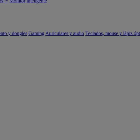
abs™
Monitor inteligente
ento y dongles
Gaming
Auriculares y audio
Teclados, mouse y lápiz ópt