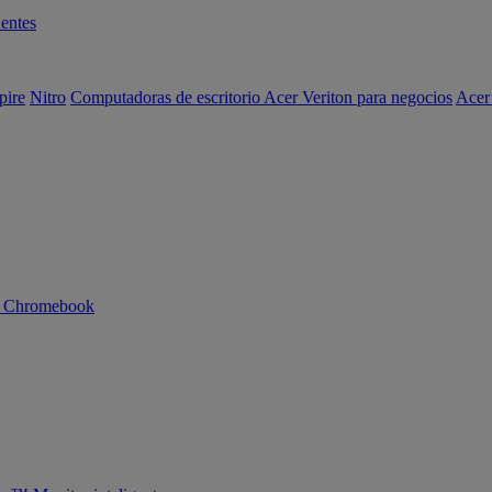
entes
pire
Nitro
Computadoras de escritorio Acer Veriton para negocios
Acer
n Chromebook