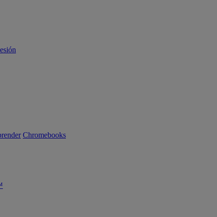
sesión
render
Chromebooks
™