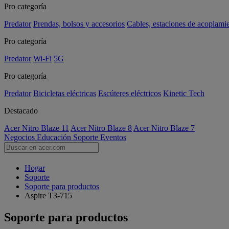
Pro categoría
Predator
Prendas, bolsos y accesorios
Cables, estaciones de acoplami
Pro categoría
Predator
Wi-Fi
5G
Pro categoría
Predator
Bicicletas eléctricas
Escúteres eléctricos
Kinetic Tech
Destacado
Acer Nitro Blaze 11
Acer Nitro Blaze 8
Acer Nitro Blaze 7
Negocios
Educación
Soporte
Eventos
Hogar
Soporte
Soporte para productos
Aspire T3-715
Soporte para productos