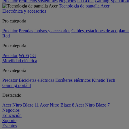
Predator
Productos sostenibles
Negocios
Día a día
Gaming
SpatialL
Tecnología de pantalla Acer
Electrónica y accesorios
Pro categoría
Predator
Prendas, bolsos y accesorios
Cables, estaciones de acoplami
Red
Pro categoría
Predator
Wi-Fi
5G
Movilidad eléctrica
Pro categoría
Predator
Bicicletas eléctricas
Escúteres eléctricos
Kinetic Tech
Gaming portátil
Destacado
Acer Nitro Blaze 11
Acer Nitro Blaze 8
Acer Nitro Blaze 7
Negocios
Educación
Soporte
Eventos