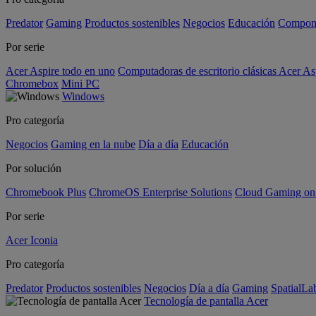
Predator
Gaming
Productos sostenibles
Negocios
Educación
Compon
Por serie
Acer Aspire todo en uno
Computadoras de escritorio clásicas Acer As
Chromebox
Mini PC
Windows
Pro categoría
Negocios
Gaming en la nube
Día a día
Educación
Por solución
Chromebook Plus
ChromeOS Enterprise Solutions
Cloud Gaming o
Por serie
Acer Iconia
Pro categoría
Predator
Productos sostenibles
Negocios
Día a día
Gaming
SpatialL
Tecnología de pantalla Acer