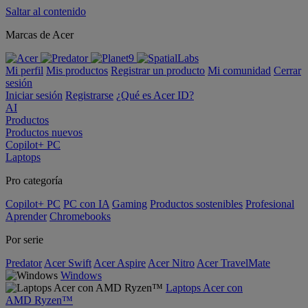
Saltar al contenido
Marcas de Acer
Mi perfil
Mis productos
Registrar un producto
Mi comunidad
Cerrar
sesión
Iniciar sesión
Registrarse
¿Qué es Acer ID?
AI
Productos
Productos nuevos
Copilot+ PC
Laptops
Pro categoría
Copilot+ PC
PC con IA
Gaming
Productos sostenibles
Profesional
Aprender
Chromebooks
Por serie
Predator
Acer Swift
Acer Aspire
Acer Nitro
Acer TravelMate
Windows
Laptops Acer con
AMD Ryzen™