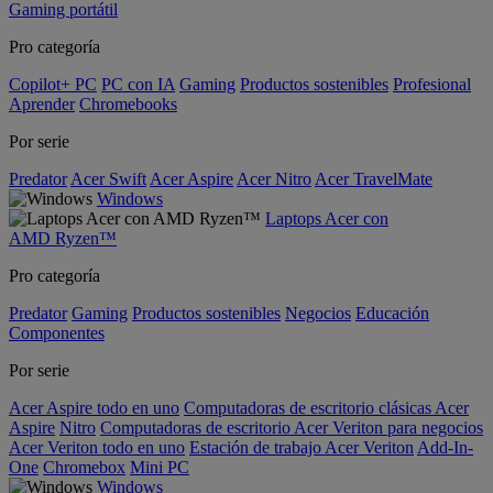
Gaming portátil
Pro categoría
Copilot+ PC
PC con IA
Gaming
Productos sostenibles
Profesional
Aprender
Chromebooks
Por serie
Predator
Acer Swift
Acer Aspire
Acer Nitro
Acer TravelMate
Windows
Laptops Acer con
AMD Ryzen™
Pro categoría
Predator
Gaming
Productos sostenibles
Negocios
Educación
Componentes
Por serie
Acer Aspire todo en uno
Computadoras de escritorio clásicas Acer
Aspire
Nitro
Computadoras de escritorio Acer Veriton para negocios
Acer Veriton todo en uno
Estación de trabajo Acer Veriton
Add-In-
One
Chromebox
Mini PC
Windows