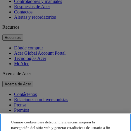
Controladores y manuales
Respuestas de Acer
Contactos
Alertas y recordatorios
Recursos
Recursos
Dónde comprar
Acer Global Account Portal
Tecnologías Acer
McAfee
Acerca de Acer
Acerca de Acer
Contáctenos
Relaciones con inversionistas
Prensa
Premios
Eventos
Usamos cookies para detectar preferencias, mejorar la
Sostenibilidad
navegación del sitio web y generar estadísticas de usuario a fin