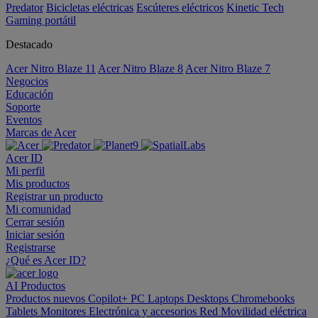
Predator
Bicicletas eléctricas
Escúteres eléctricos
Kinetic Tech
Gaming portátil
Destacado
Acer Nitro Blaze 11
Acer Nitro Blaze 8
Acer Nitro Blaze 7
Negocios
Educación
Soporte
Eventos
Marcas de Acer
Acer ID
Mi perfil
Mis productos
Registrar un producto
Mi comunidad
Cerrar sesión
Iniciar sesión
Registrarse
¿Qué es Acer ID?
AI
Productos
Productos nuevos
Copilot+ PC
Laptops
Desktops
Chromebooks
Tablets
Monitores
Electrónica y accesorios
Red
Movilidad eléctrica