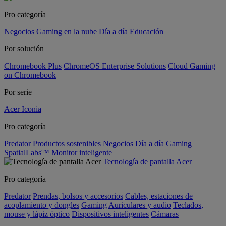
Pro categoría
Negocios
Gaming en la nube
Día a día
Educación
Por solución
Chromebook Plus
ChromeOS Enterprise Solutions
Cloud Gaming
on Chromebook
Por serie
Acer Iconia
Pro categoría
Predator
Productos sostenibles
Negocios
Día a día
Gaming
SpatialLabs™
Monitor inteligente
Tecnología de pantalla Acer
Pro categoría
Predator
Prendas, bolsos y accesorios
Cables, estaciones de
acoplamiento y dongles
Gaming
Auriculares y audio
Teclados,
mouse y lápiz óptico
Dispositivos inteligentes
Cámaras