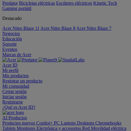
Predator
Bicicletas eléctricas
Escúteres eléctricos
Kinetic Tech
Gaming portátil
Destacado
Acer Nitro Blaze 11
Acer Nitro Blaze 8
Acer Nitro Blaze 7
Negocios
Educación
Soporte
Eventos
Marcas de Acer
Acer ID
Mi perfil
Mis productos
Registrar un producto
Mi comunidad
Cerrar sesión
Iniciar sesión
Registrarse
¿Qué es Acer ID?
AI
Productos
Productos nuevos
Copilot+ PC
Laptops
Desktops
Chromebooks
Tablets
Monitores
Electrónica y accesorios
Red
Movilidad eléctrica