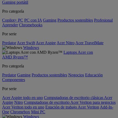
Gaming portátil
Pro categoría
Copilot+ PC
PC con IA
Gaming
Productos sostenibles
Profesional
Aprender
Chromebooks
Por serie
Predator
Acer Swift
Acer Aspire
Acer Nitro
Acer TravelMate
Windows
Laptops Acer con
AMD Ryzen™
Pro categoría
Predator
Gaming
Productos sostenibles
Negocios
Educación
Componentes
Por serie
Acer Aspire todo en uno
Computadoras de escritorio clásicas Acer
Aspire
Nitro
Computadoras de escritorio Acer Veriton para negocios
Acer Veriton todo en uno
Estación de trabajo Acer Veriton
Add-In-
One
Chromebox
Mini PC
Windows