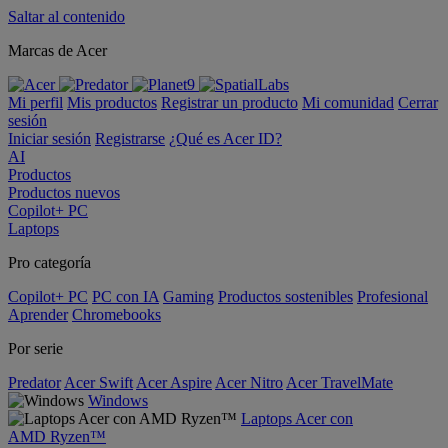
Saltar al contenido
Marcas de Acer
Mi perfil
Mis productos
Registrar un producto
Mi comunidad
Cerrar
sesión
Iniciar sesión
Registrarse
¿Qué es Acer ID?
AI
Productos
Productos nuevos
Copilot+ PC
Laptops
Pro categoría
Copilot+ PC
PC con IA
Gaming
Productos sostenibles
Profesional
Aprender
Chromebooks
Por serie
Predator
Acer Swift
Acer Aspire
Acer Nitro
Acer TravelMate
Windows
Laptops Acer con
AMD Ryzen™