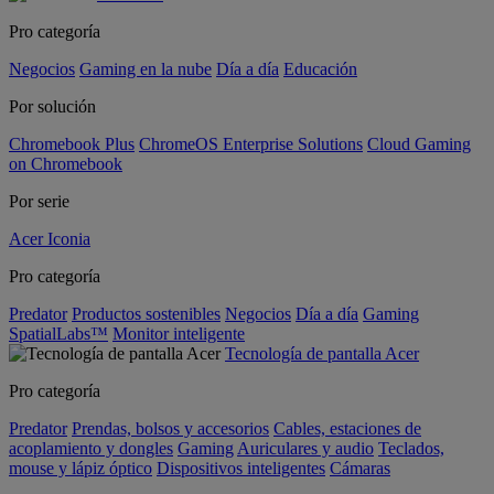
Pro categoría
Negocios
Gaming en la nube
Día a día
Educación
Por solución
Chromebook Plus
ChromeOS Enterprise Solutions
Cloud Gaming
on Chromebook
Por serie
Acer Iconia
Pro categoría
Predator
Productos sostenibles
Negocios
Día a día
Gaming
SpatialLabs™
Monitor inteligente
Tecnología de pantalla Acer
Pro categoría
Predator
Prendas, bolsos y accesorios
Cables, estaciones de
acoplamiento y dongles
Gaming
Auriculares y audio
Teclados,
mouse y lápiz óptico
Dispositivos inteligentes
Cámaras