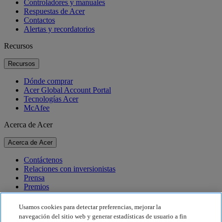
Controladores y manuales
Respuestas de Acer
Contactos
Alertas y recordatorios
Recursos
Recursos
Dónde comprar
Acer Global Account Portal
Tecnologías Acer
McAfee
Acerca de Acer
Acerca de Acer
Contáctenos
Relaciones con inversionistas
Prensa
Premios
Eventos
Usamos cookies para detectar preferencias, mejorar la
Sostenibilidad
navegación del sitio web y generar estadísticas de usuario a fin