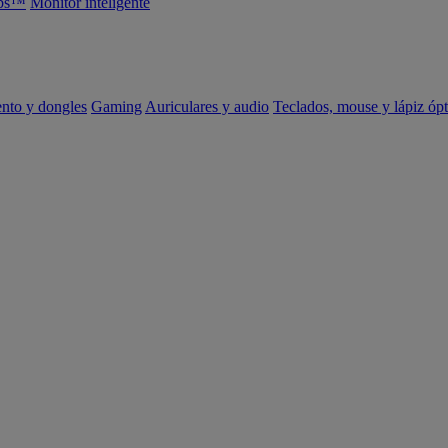
abs™
Monitor inteligente
ento y dongles
Gaming
Auriculares y audio
Teclados, mouse y lápiz ópt