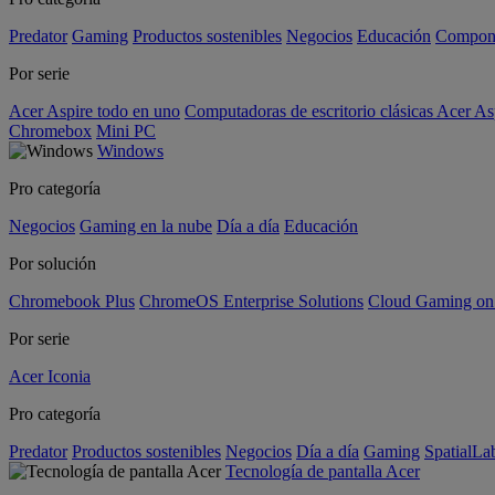
Predator
Gaming
Productos sostenibles
Negocios
Educación
Compon
Por serie
Acer Aspire todo en uno
Computadoras de escritorio clásicas Acer As
Chromebox
Mini PC
Windows
Pro categoría
Negocios
Gaming en la nube
Día a día
Educación
Por solución
Chromebook Plus
ChromeOS Enterprise Solutions
Cloud Gaming o
Por serie
Acer Iconia
Pro categoría
Predator
Productos sostenibles
Negocios
Día a día
Gaming
SpatialL
Tecnología de pantalla Acer