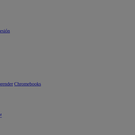
sesión
render
Chromebooks
™