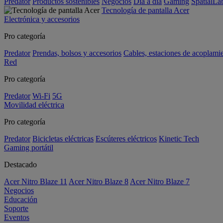
Predator
Productos sostenibles
Negocios
Día a día
Gaming
SpatialL
Tecnología de pantalla Acer
Electrónica y accesorios
Pro categoría
Predator
Prendas, bolsos y accesorios
Cables, estaciones de acoplami
Red
Pro categoría
Predator
Wi-Fi
5G
Movilidad eléctrica
Pro categoría
Predator
Bicicletas eléctricas
Escúteres eléctricos
Kinetic Tech
Gaming portátil
Destacado
Acer Nitro Blaze 11
Acer Nitro Blaze 8
Acer Nitro Blaze 7
Negocios
Educación
Soporte
Eventos