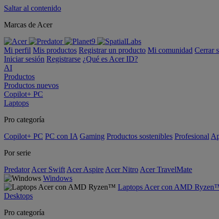
Saltar al contenido
Marcas de Acer
Mi perfil
Mis productos
Registrar un producto
Mi comunidad
Cerrar 
Iniciar sesión
Registrarse
¿Qué es Acer ID?
AI
Productos
Productos nuevos
Copilot+ PC
Laptops
Pro categoría
Copilot+ PC
PC con IA
Gaming
Productos sostenibles
Profesional
Ap
Por serie
Predator
Acer Swift
Acer Aspire
Acer Nitro
Acer TravelMate
Windows
Laptops Acer con AMD Ryzen
Desktops
Pro categoría