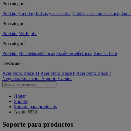
Pro categoría
Predator
Prendas, bolsos y accesorios
Cables, estaciones de acoplami
Pro categoría
Predator
Wi-Fi
5G
Pro categoría
Predator
Bicicletas eléctricas
Escúteres eléctricos
Kinetic Tech
Destacado
Acer Nitro Blaze 11
Acer Nitro Blaze 8
Acer Nitro Blaze 7
Negocios
Educación
Soporte
Eventos
Hogar
Soporte
Soporte para productos
Aspire 6530
Soporte para productos