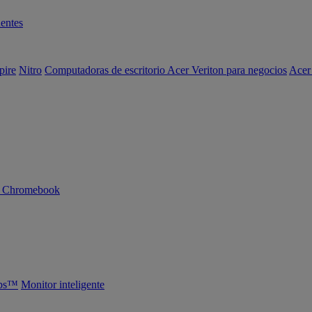
entes
pire
Nitro
Computadoras de escritorio Acer Veriton para negocios
Acer
n Chromebook
abs™
Monitor inteligente