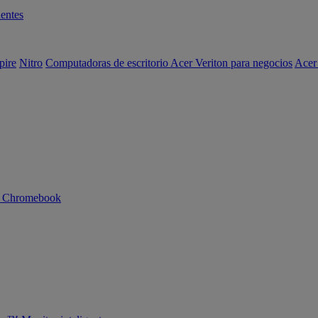
entes
pire
Nitro
Computadoras de escritorio Acer Veriton para negocios
Acer
n Chromebook