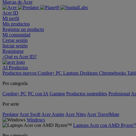
Marcas de Acer
Acer ID
Mi perfil
Mis productos
Registrar un producto
Mi comunidad
Cerrar sesión
Iniciar sesión
Registrarse
¿Qué es Acer ID?
AI
Productos
Productos nuevos
Copilot+ PC
Laptops
Desktops
Chromebooks
Tabl
Pro categoría
Copilot+ PC
PC con IA
Gaming
Productos sostenibles
Profesional
Ap
Por serie
Predator
Acer Swift
Acer Aspire
Acer Nitro
Acer TravelMate
Windows
Laptops Acer con AMD Ryzen
Pro categoría