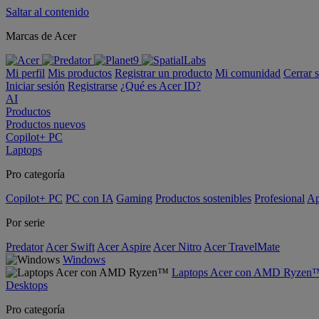
Saltar al contenido
Marcas de Acer
Mi perfil
Mis productos
Registrar un producto
Mi comunidad
Cerrar 
Iniciar sesión
Registrarse
¿Qué es Acer ID?
AI
Productos
Productos nuevos
Copilot+ PC
Laptops
Pro categoría
Copilot+ PC
PC con IA
Gaming
Productos sostenibles
Profesional
Ap
Por serie
Predator
Acer Swift
Acer Aspire
Acer Nitro
Acer TravelMate
Windows
Laptops Acer con AMD Ryzen
Desktops
Pro categoría