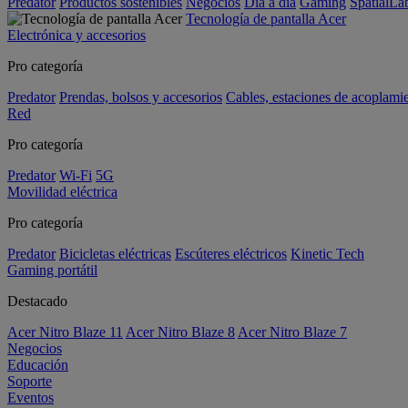
Predator
Productos sostenibles
Negocios
Día a día
Gaming
SpatialL
Tecnología de pantalla Acer
Electrónica y accesorios
Pro categoría
Predator
Prendas, bolsos y accesorios
Cables, estaciones de acoplami
Red
Pro categoría
Predator
Wi-Fi
5G
Movilidad eléctrica
Pro categoría
Predator
Bicicletas eléctricas
Escúteres eléctricos
Kinetic Tech
Gaming portátil
Destacado
Acer Nitro Blaze 11
Acer Nitro Blaze 8
Acer Nitro Blaze 7
Negocios
Educación
Soporte
Eventos