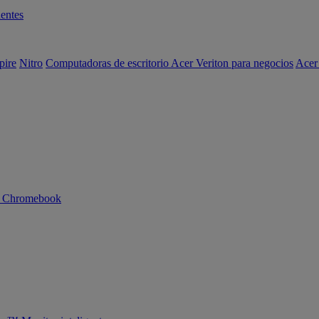
entes
pire
Nitro
Computadoras de escritorio Acer Veriton para negocios
Acer
n Chromebook