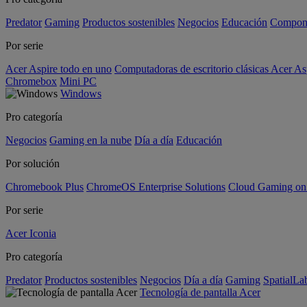
Predator
Gaming
Productos sostenibles
Negocios
Educación
Compon
Por serie
Acer Aspire todo en uno
Computadoras de escritorio clásicas Acer As
Chromebox
Mini PC
Windows
Pro categoría
Negocios
Gaming en la nube
Día a día
Educación
Por solución
Chromebook Plus
ChromeOS Enterprise Solutions
Cloud Gaming o
Por serie
Acer Iconia
Pro categoría
Predator
Productos sostenibles
Negocios
Día a día
Gaming
SpatialL
Tecnología de pantalla Acer