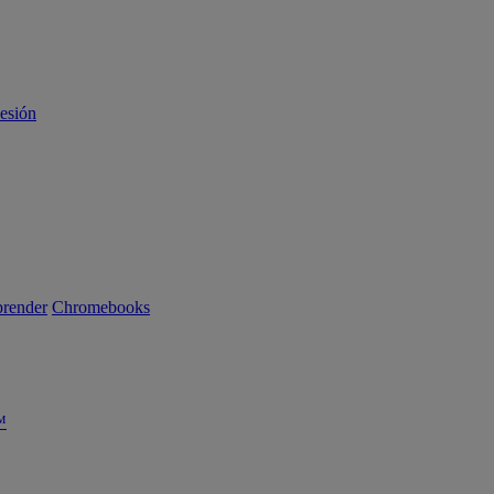
sesión
render
Chromebooks
™