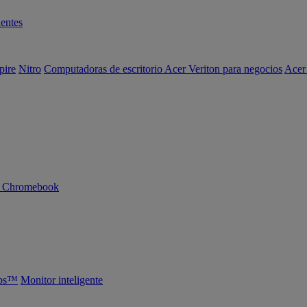
entes
pire
Nitro
Computadoras de escritorio Acer Veriton para negocios
Acer
n Chromebook
abs™
Monitor inteligente