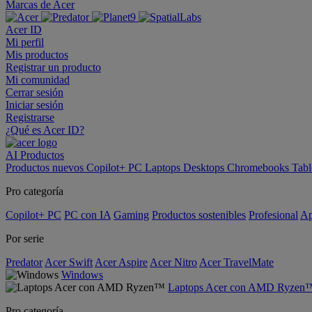
Marcas de Acer
Acer ID
Mi perfil
Mis productos
Registrar un producto
Mi comunidad
Cerrar sesión
Iniciar sesión
Registrarse
¿Qué es Acer ID?
AI
Productos
Productos nuevos
Copilot+ PC
Laptops
Desktops
Chromebooks
Tabl
Pro categoría
Copilot+ PC
PC con IA
Gaming
Productos sostenibles
Profesional
Ap
Por serie
Predator
Acer Swift
Acer Aspire
Acer Nitro
Acer TravelMate
Windows
Laptops Acer con AMD Ryzen
Pro categoría