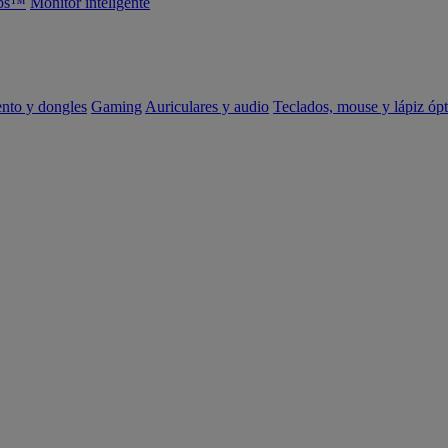
abs™
Monitor inteligente
ento y dongles
Gaming
Auriculares y audio
Teclados, mouse y lápiz ópt