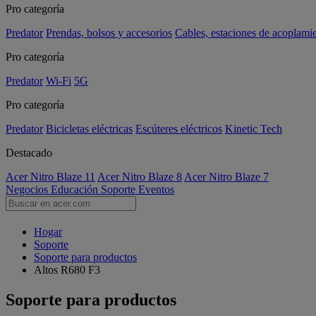
Pro categoría
Predator
Prendas, bolsos y accesorios
Cables, estaciones de acoplami
Pro categoría
Predator
Wi-Fi
5G
Pro categoría
Predator
Bicicletas eléctricas
Escúteres eléctricos
Kinetic Tech
Destacado
Acer Nitro Blaze 11
Acer Nitro Blaze 8
Acer Nitro Blaze 7
Negocios
Educación
Soporte
Eventos
Hogar
Soporte
Soporte para productos
Altos R680 F3
Soporte para productos