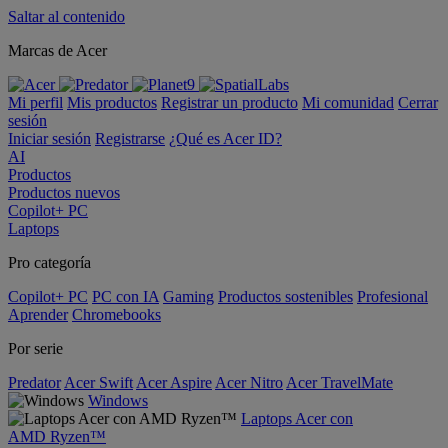
Saltar al contenido
Marcas de Acer
Mi perfil
Mis productos
Registrar un producto
Mi comunidad
Cerrar
sesión
Iniciar sesión
Registrarse
¿Qué es Acer ID?
AI
Productos
Productos nuevos
Copilot+ PC
Laptops
Pro categoría
Copilot+ PC
PC con IA
Gaming
Productos sostenibles
Profesional
Aprender
Chromebooks
Por serie
Predator
Acer Swift
Acer Aspire
Acer Nitro
Acer TravelMate
Windows
Laptops Acer con
AMD Ryzen™