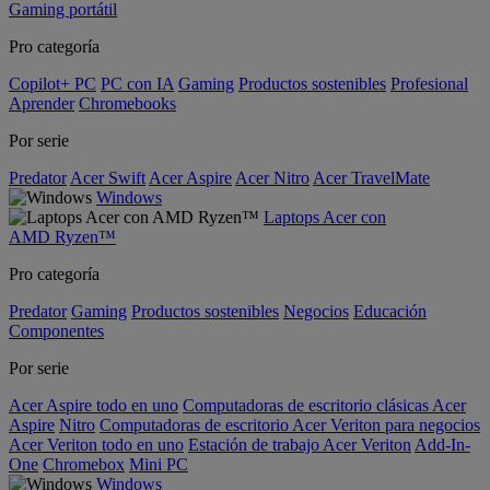
Gaming portátil
Pro categoría
Copilot+ PC
PC con IA
Gaming
Productos sostenibles
Profesional
Aprender
Chromebooks
Por serie
Predator
Acer Swift
Acer Aspire
Acer Nitro
Acer TravelMate
Windows
Laptops Acer con
AMD Ryzen™
Pro categoría
Predator
Gaming
Productos sostenibles
Negocios
Educación
Componentes
Por serie
Acer Aspire todo en uno
Computadoras de escritorio clásicas Acer
Aspire
Nitro
Computadoras de escritorio Acer Veriton para negocios
Acer Veriton todo en uno
Estación de trabajo Acer Veriton
Add-In-
One
Chromebox
Mini PC
Windows