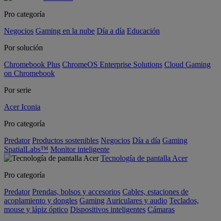
Pro categoría
Negocios
Gaming en la nube
Día a día
Educación
Por solución
Chromebook Plus
ChromeOS Enterprise Solutions
Cloud Gaming
on Chromebook
Por serie
Acer Iconia
Pro categoría
Predator
Productos sostenibles
Negocios
Día a día
Gaming
SpatialLabs™
Monitor inteligente
Tecnología de pantalla Acer
Pro categoría
Predator
Prendas, bolsos y accesorios
Cables, estaciones de
acoplamiento y dongles
Gaming
Auriculares y audio
Teclados,
mouse y lápiz óptico
Dispositivos inteligentes
Cámaras