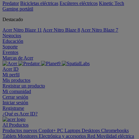
Predator
Bicicletas eléctricas
Escúteres eléctricos
Kinetic Tech
Gaming portátil
Destacado
Acer Nitro Blaze 11
Acer Nitro Blaze 8
Acer Nitro Blaze 7
Negocios
Educación
Soporte
Eventos
Marcas de Acer
Acer ID
Mi perfil
Mis productos
Registrar un producto
Mi comunidad
Cerrar sesión
Iniciar sesión
Registrarse
¿Qué es Acer ID?
AI
Productos
Productos nuevos
Copilot+ PC
Laptops
Desktops
Chromebooks
Tablets
Monitores
Electrónica y accesorios
Red
Movilidad eléctrica