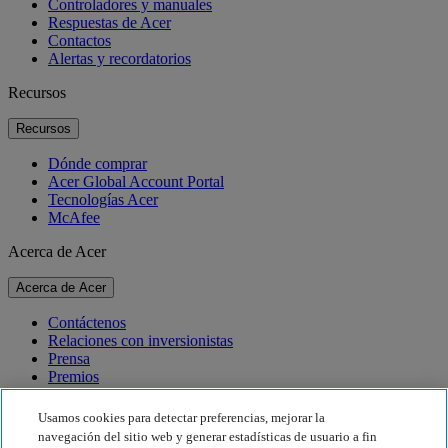
Controladores y manuales
Respuestas de Acer
Contactos
Alertas y recordatorios
Recursos
Recursos
Dónde comprar
Acer Global Account Portal
Tecnologías Acer
McAfee
Acerca de Acer
Acerca de Acer
Contáctenos
Relaciones con inversionistas
Prensa
Premios
Eventos
Usamos cookies para detectar preferencias, mejorar la
Sostenibilidad
navegación del sitio web y generar estadísticas de usuario a fin