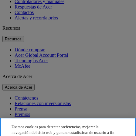
Controladores y manuales
Respuestas de Acer
Contactos
Alertas y recordatorios
Recursos
Recursos
Dónde comprar
Acer Global Account Portal
Tecnologías Acer
McAfee
Acerca de Acer
Acerca de Acer
Contáctenos
Relaciones con inversionistas
Prensa
Premios
Eventos
Usamos cookies para detectar preferencias, mejorar la
Sostenibilidad
navegación del sitio web y generar estadísticas de usuario a fin