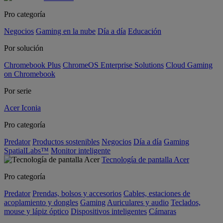
Pro categoría
Negocios
Gaming en la nube
Día a día
Educación
Por solución
Chromebook Plus
ChromeOS Enterprise Solutions
Cloud Gaming
on Chromebook
Por serie
Acer Iconia
Pro categoría
Predator
Productos sostenibles
Negocios
Día a día
Gaming
SpatialLabs™
Monitor inteligente
Tecnología de pantalla Acer
Pro categoría
Predator
Prendas, bolsos y accesorios
Cables, estaciones de
acoplamiento y dongles
Gaming
Auriculares y audio
Teclados,
mouse y lápiz óptico
Dispositivos inteligentes
Cámaras