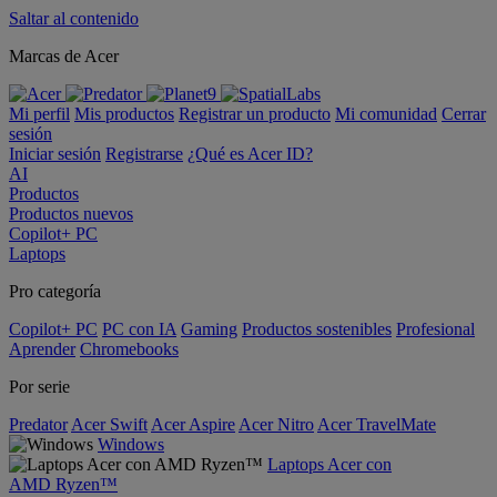
Saltar al contenido
Marcas de Acer
Mi perfil
Mis productos
Registrar un producto
Mi comunidad
Cerrar
sesión
Iniciar sesión
Registrarse
¿Qué es Acer ID?
AI
Productos
Productos nuevos
Copilot+ PC
Laptops
Pro categoría
Copilot+ PC
PC con IA
Gaming
Productos sostenibles
Profesional
Aprender
Chromebooks
Por serie
Predator
Acer Swift
Acer Aspire
Acer Nitro
Acer TravelMate
Windows
Laptops Acer con
AMD Ryzen™