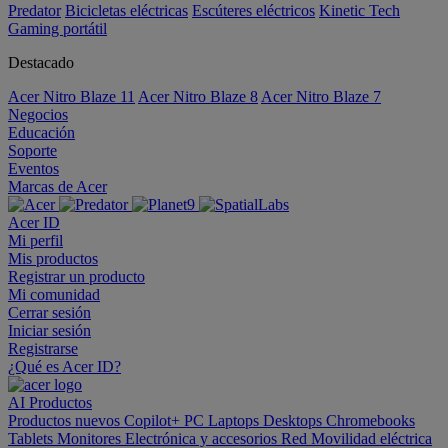
Predator
Bicicletas eléctricas
Escúteres eléctricos
Kinetic Tech
Gaming portátil
Destacado
Acer Nitro Blaze 11
Acer Nitro Blaze 8
Acer Nitro Blaze 7
Negocios
Educación
Soporte
Eventos
Marcas de Acer
Acer ID
Mi perfil
Mis productos
Registrar un producto
Mi comunidad
Cerrar sesión
Iniciar sesión
Registrarse
¿Qué es Acer ID?
AI
Productos
Productos nuevos
Copilot+ PC
Laptops
Desktops
Chromebooks
Tablets
Monitores
Electrónica y accesorios
Red
Movilidad eléctrica