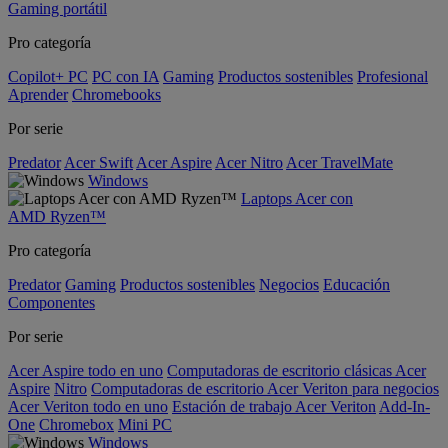
Gaming portátil
Pro categoría
Copilot+ PC
PC con IA
Gaming
Productos sostenibles
Profesional
Aprender
Chromebooks
Por serie
Predator
Acer Swift
Acer Aspire
Acer Nitro
Acer TravelMate
Windows
Laptops Acer con
AMD Ryzen™
Pro categoría
Predator
Gaming
Productos sostenibles
Negocios
Educación
Componentes
Por serie
Acer Aspire todo en uno
Computadoras de escritorio clásicas Acer
Aspire
Nitro
Computadoras de escritorio Acer Veriton para negocios
Acer Veriton todo en uno
Estación de trabajo Acer Veriton
Add-In-
One
Chromebox
Mini PC
Windows