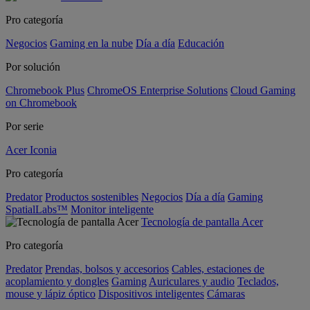
Pro categoría
Negocios
Gaming en la nube
Día a día
Educación
Por solución
Chromebook Plus
ChromeOS Enterprise Solutions
Cloud Gaming
on Chromebook
Por serie
Acer Iconia
Pro categoría
Predator
Productos sostenibles
Negocios
Día a día
Gaming
SpatialLabs™
Monitor inteligente
Tecnología de pantalla Acer
Pro categoría
Predator
Prendas, bolsos y accesorios
Cables, estaciones de
acoplamiento y dongles
Gaming
Auriculares y audio
Teclados,
mouse y lápiz óptico
Dispositivos inteligentes
Cámaras