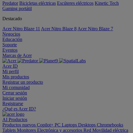
Predator
Bicicletas eléctricas
Escúteres eléctricos
Kinetic Tech
Gaming portátil
Destacado
Acer Nitro Blaze 11
Acer Nitro Blaze 8
Acer Nitro Blaze 7
Negocios
Educación
Soporte
Eventos
Marcas de Acer
Acer ID
Mi perfil
Mis productos
Registrar un producto
Mi comunidad
Cerrar sesión
Iniciar sesión
Registrarse
¿Qué es Acer ID?
AI
Productos
Productos nuevos
Copilot+ PC
Laptops
Desktops
Chromebooks
Tablets
Monitores
Electrónica y accesorios
Red
Movilidad eléctrica