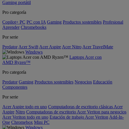
Gaming portátil
Pro categoría
Copilot+ PC
PC con IA
Gaming
Productos sostenibles
Profesional
Aprender
Chromebooks
Por serie
Predator
Acer Swift
Acer Aspire
Acer Nitro
Acer TravelMate
Windows
Laptops Acer con
AMD Ryzen™
Pro categoría
Predator
Gaming
Productos sostenibles
Negocios
Educación
Componentes
Por serie
Acer Aspire todo en uno
Computadoras de escritorio clásicas Acer
Aspire
Nitro
Computadoras de escritorio Acer Veriton para negocios
Acer Veriton todo en uno
Estación de trabajo Acer Veriton
Add-In-
One
Chromebox
Mini PC
Windows