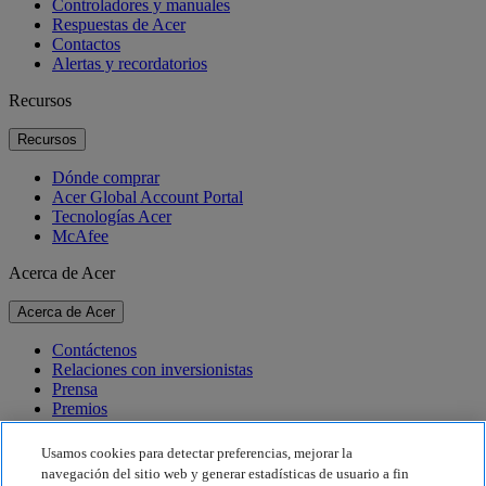
Controladores y manuales
Respuestas de Acer
Contactos
Alertas y recordatorios
Recursos
Recursos
Dónde comprar
Acer Global Account Portal
Tecnologías Acer
McAfee
Acerca de Acer
Acerca de Acer
Contáctenos
Relaciones con inversionistas
Prensa
Premios
Eventos
Usamos cookies para detectar preferencias, mejorar la
Sostenibilidad
navegación del sitio web y generar estadísticas de usuario a fin