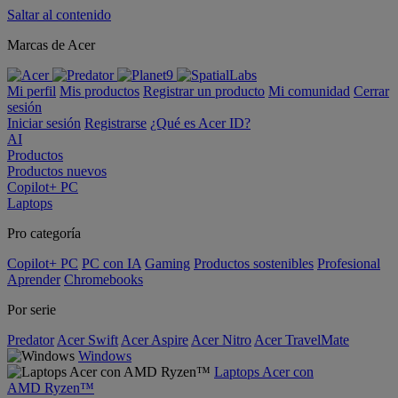
Saltar al contenido
Marcas de Acer
Mi perfil
Mis productos
Registrar un producto
Mi comunidad
Cerrar
sesión
Iniciar sesión
Registrarse
¿Qué es Acer ID?
AI
Productos
Productos nuevos
Copilot+ PC
Laptops
Pro categoría
Copilot+ PC
PC con IA
Gaming
Productos sostenibles
Profesional
Aprender
Chromebooks
Por serie
Predator
Acer Swift
Acer Aspire
Acer Nitro
Acer TravelMate
Windows
Laptops Acer con
AMD Ryzen™