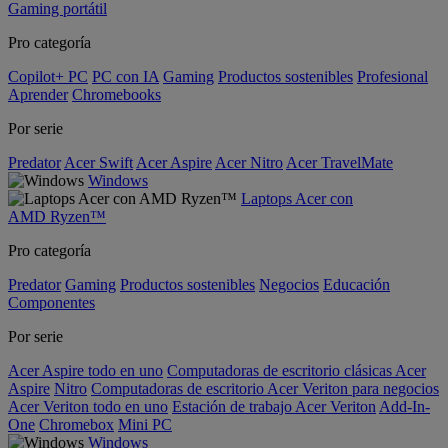
Gaming portátil
Pro categoría
Copilot+ PC
PC con IA
Gaming
Productos sostenibles
Profesional
Aprender
Chromebooks
Por serie
Predator
Acer Swift
Acer Aspire
Acer Nitro
Acer TravelMate
Windows
Laptops Acer con
AMD Ryzen™
Pro categoría
Predator
Gaming
Productos sostenibles
Negocios
Educación
Componentes
Por serie
Acer Aspire todo en uno
Computadoras de escritorio clásicas Acer
Aspire
Nitro
Computadoras de escritorio Acer Veriton para negocios
Acer Veriton todo en uno
Estación de trabajo Acer Veriton
Add-In-
One
Chromebox
Mini PC
Windows