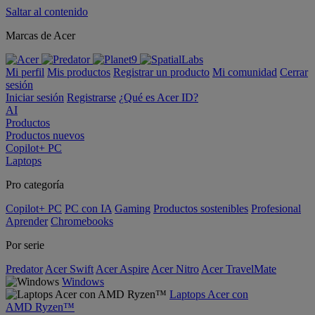
Saltar al contenido
Marcas de Acer
Mi perfil
Mis productos
Registrar un producto
Mi comunidad
Cerrar
sesión
Iniciar sesión
Registrarse
¿Qué es Acer ID?
AI
Productos
Productos nuevos
Copilot+ PC
Laptops
Pro categoría
Copilot+ PC
PC con IA
Gaming
Productos sostenibles
Profesional
Aprender
Chromebooks
Por serie
Predator
Acer Swift
Acer Aspire
Acer Nitro
Acer TravelMate
Windows
Laptops Acer con
AMD Ryzen™