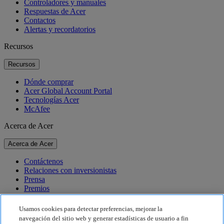
Controladores y manuales
Respuestas de Acer
Contactos
Alertas y recordatorios
Recursos
Recursos
Dónde comprar
Acer Global Account Portal
Tecnologías Acer
McAfee
Acerca de Acer
Acerca de Acer
Contáctenos
Relaciones con inversionistas
Prensa
Premios
Eventos
Usamos cookies para detectar preferencias, mejorar la
Sostenibilidad
navegación del sitio web y generar estadísticas de usuario a fin