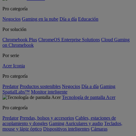
Pro categoría
Negocios
Gaming en la nube
Día a día
Educación
Por solución
Chromebook Plus
ChromeOS Enterprise Solutions
Cloud Gaming
on Chromebook
Por serie
Acer Iconia
Pro categoría
Predator
Productos sostenibles
Negocios
Día a día
Gaming
SpatialLabs™
Monitor inteligente
Tecnología de pantalla Acer
Pro categoría
Predator
Prendas, bolsos y accesorios
Cables, estaciones de
acoplamiento y dongles
Gaming
Auriculares y audio
Teclados,
mouse y lápiz óptico
Dispositivos inteligentes
Cámaras