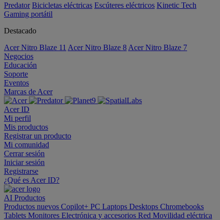
Predator
Bicicletas eléctricas
Escúteres eléctricos
Kinetic Tech
Gaming portátil
Destacado
Acer Nitro Blaze 11
Acer Nitro Blaze 8
Acer Nitro Blaze 7
Negocios
Educación
Soporte
Eventos
Marcas de Acer
Acer ID
Mi perfil
Mis productos
Registrar un producto
Mi comunidad
Cerrar sesión
Iniciar sesión
Registrarse
¿Qué es Acer ID?
AI
Productos
Productos nuevos
Copilot+ PC
Laptops
Desktops
Chromebooks
Tablets
Monitores
Electrónica y accesorios
Red
Movilidad eléctrica