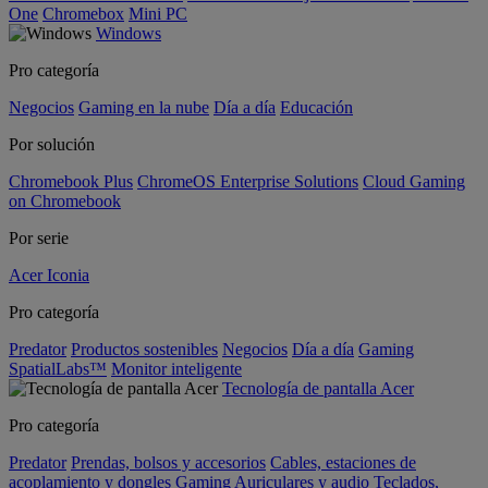
One
Chromebox
Mini PC
Windows
Pro categoría
Negocios
Gaming en la nube
Día a día
Educación
Por solución
Chromebook Plus
ChromeOS Enterprise Solutions
Cloud Gaming
on Chromebook
Por serie
Acer Iconia
Pro categoría
Predator
Productos sostenibles
Negocios
Día a día
Gaming
SpatialLabs™
Monitor inteligente
Tecnología de pantalla Acer
Pro categoría
Predator
Prendas, bolsos y accesorios
Cables, estaciones de
acoplamiento y dongles
Gaming
Auriculares y audio
Teclados,