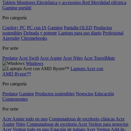
Tablets
Monitores
Electrónica y accesorios
Red
Movilidad eléctrica
Gaming portátil
Pro categoría
Copilot+ PC
PC con IA
Gaming
Pantalla OLED
Productos
sostenibles
Delgada y potente
Laptops para uso diario
Profesional
Aprender
Chromebooks
Por serie
Predator
Acer Swift
Acer Aspire
Acer Nitro
Acer TravelMate
Windows
Laptops Acer con
AMD Ryzen™
Pro categoría
Predator
Gaming
Productos sostenibles
Negocios
Educación
Componentes
Por serie
Acer Aspire todo en uno
Computadoras de escritorio clásicas Acer
Aspire
Nitro
Computadoras de escritorio Acer Veriton para negocios
Acer Veriton todo en uno
Estación de trabajo Acer Veriton
Add-In-