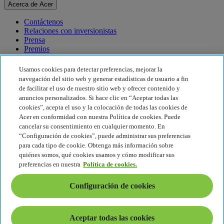
Acerca de Acer
Contáctenos
Relaciones con inversionistas
Prensa
Premios
Eventos
Usamos cookies para detectar preferencias, mejorar la
Sostenibilidad
navegación del sitio web y generar estadísticas de usuario a fin
de facilitar el uso de nuestro sitio web y ofrecer contenido y
Sostenibilidad
anuncios personalizados. Si hace clic en “Aceptar todas las
cookies”, acepta el uso y la colocación de todas las cookies de
Responsabilidad social corporativa
Acer en conformidad con nuestra Política de cookies. Puede
Huella de carbono del producto
cancelar su consentimiento en cualquier momento. En
Proyecto Humanity
“Configuración de cookies”, puede administrar sus preferencias
Earthion
para cada tipo de cookie. Obtenga más información sobre
Política de privacidad
quiénes somos, qué cookies usamos y cómo modificar sus
Política de cookies
preferencias en nuestra
Política de cookies.
Aviso legal
Información legal adicional
Configuración de cookies
Política de accesibilidad
Configuración de cookies
América Latina - Español
Aceptar todas las cookies