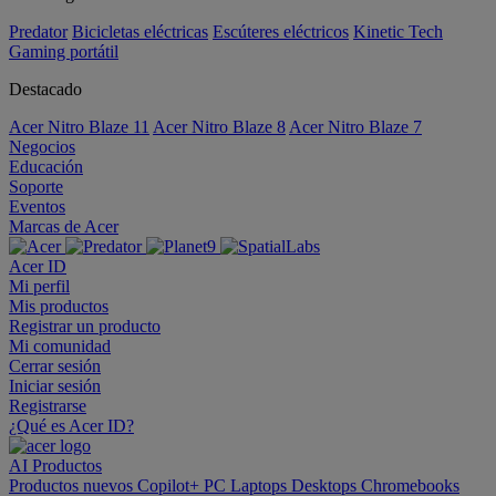
Predator
Bicicletas eléctricas
Escúteres eléctricos
Kinetic Tech
Gaming portátil
Destacado
Acer Nitro Blaze 11
Acer Nitro Blaze 8
Acer Nitro Blaze 7
Negocios
Educación
Soporte
Eventos
Marcas de Acer
Acer ID
Mi perfil
Mis productos
Registrar un producto
Mi comunidad
Cerrar sesión
Iniciar sesión
Registrarse
¿Qué es Acer ID?
AI
Productos
Productos nuevos
Copilot+ PC
Laptops
Desktops
Chromebooks