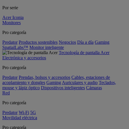
Por serie
Acer Iconia
Monitores
Pro categoría
Predator
Productos sostenibles
Negocios
Día a día
Gaming
SpatialLabs™
Monitor inteligente
Tecnología de pantalla Acer
Electrónica y accesorios
Pro categoría
Predator
Prendas, bolsos y accesorios
Cables, estaciones de
acoplamiento y dongles
Gaming
Auriculares y audio
Teclados,
mouse y lápiz óptico
Dispositivos inteligentes
Cámaras
Red
Pro categoría
Predator
Wi-Fi
5G
Movilidad eléctrica
Pro categoría