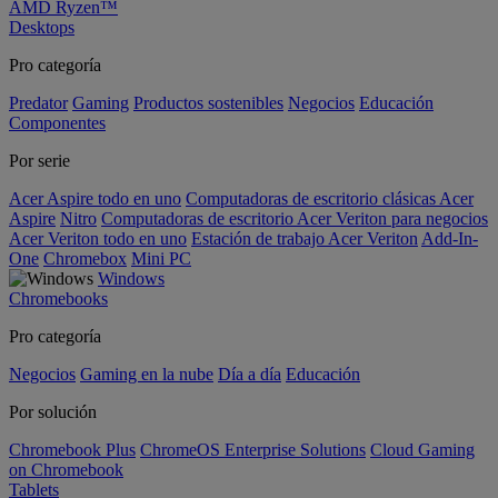
AMD Ryzen™
Desktops
Pro categoría
Predator
Gaming
Productos sostenibles
Negocios
Educación
Componentes
Por serie
Acer Aspire todo en uno
Computadoras de escritorio clásicas Acer
Aspire
Nitro
Computadoras de escritorio Acer Veriton para negocios
Acer Veriton todo en uno
Estación de trabajo Acer Veriton
Add-In-
One
Chromebox
Mini PC
Windows
Chromebooks
Pro categoría
Negocios
Gaming en la nube
Día a día
Educación
Por solución
Chromebook Plus
ChromeOS Enterprise Solutions
Cloud Gaming
on Chromebook
Tablets