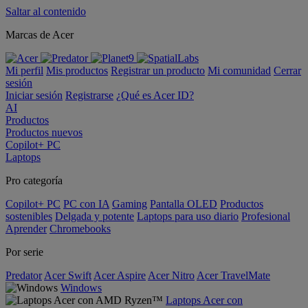
Saltar al contenido
Marcas de Acer
Mi perfil
Mis productos
Registrar un producto
Mi comunidad
Cerrar
sesión
Iniciar sesión
Registrarse
¿Qué es Acer ID?
AI
Productos
Productos nuevos
Copilot+ PC
Laptops
Pro categoría
Copilot+ PC
PC con IA
Gaming
Pantalla OLED
Productos
sostenibles
Delgada y potente
Laptops para uso diario
Profesional
Aprender
Chromebooks
Por serie
Predator
Acer Swift
Acer Aspire
Acer Nitro
Acer TravelMate
Windows
Laptops Acer con