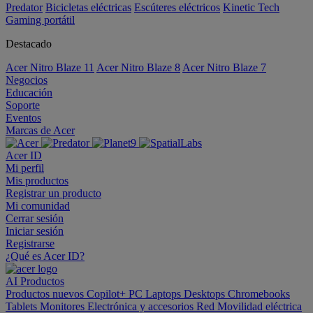
Predator
Bicicletas eléctricas
Escúteres eléctricos
Kinetic Tech
Gaming portátil
Destacado
Acer Nitro Blaze 11
Acer Nitro Blaze 8
Acer Nitro Blaze 7
Negocios
Educación
Soporte
Eventos
Marcas de Acer
Acer ID
Mi perfil
Mis productos
Registrar un producto
Mi comunidad
Cerrar sesión
Iniciar sesión
Registrarse
¿Qué es Acer ID?
AI
Productos
Productos nuevos
Copilot+ PC
Laptops
Desktops
Chromebooks
Tablets
Monitores
Electrónica y accesorios
Red
Movilidad eléctrica