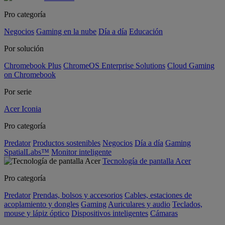
Pro categoría
Negocios
Gaming en la nube
Día a día
Educación
Por solución
Chromebook Plus
ChromeOS Enterprise Solutions
Cloud Gaming
on Chromebook
Por serie
Acer Iconia
Pro categoría
Predator
Productos sostenibles
Negocios
Día a día
Gaming
SpatialLabs™
Monitor inteligente
Tecnología de pantalla Acer
Pro categoría
Predator
Prendas, bolsos y accesorios
Cables, estaciones de
acoplamiento y dongles
Gaming
Auriculares y audio
Teclados,
mouse y lápiz óptico
Dispositivos inteligentes
Cámaras