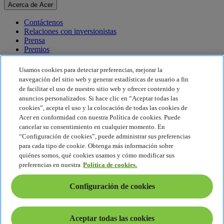
Acerca de Acer
Contáctenos
Relaciones con inversionistas
Prensa
Premios
Eventos
Usamos cookies para detectar preferencias, mejorar la
Sostenibilidad
navegación del sitio web y generar estadísticas de usuario a fin
de facilitar el uso de nuestro sitio web y ofrecer contenido y
Sostenibilidad
anuncios personalizados. Si hace clic en “Aceptar todas las
cookies”, acepta el uso y la colocación de todas las cookies de
Responsabilidad social corporativa
Acer en conformidad con nuestra Política de cookies. Puede
Huella de carbono del producto
cancelar su consentimiento en cualquier momento. En
Proyecto Humanity
“Configuración de cookies”, puede administrar sus preferencias
Earthion
para cada tipo de cookie. Obtenga más información sobre
Política de privacidad
quiénes somos, qué cookies usamos y cómo modificar sus
Política de cookies
preferencias en nuestra
Política de cookies.
Aviso legal
Información legal adicional
Configuración de cookies
Política de accesibilidad
Configuración de cookies
América Latina - Español
Aceptar todas las cookies