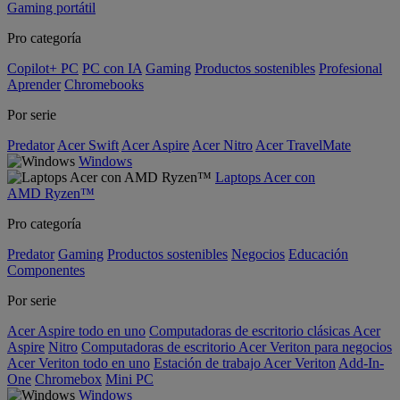
Gaming portátil
Pro categoría
Copilot+ PC
PC con IA
Gaming
Productos sostenibles
Profesional
Aprender
Chromebooks
Por serie
Predator
Acer Swift
Acer Aspire
Acer Nitro
Acer TravelMate
Windows
Laptops Acer con
AMD Ryzen™
Pro categoría
Predator
Gaming
Productos sostenibles
Negocios
Educación
Componentes
Por serie
Acer Aspire todo en uno
Computadoras de escritorio clásicas Acer
Aspire
Nitro
Computadoras de escritorio Acer Veriton para negocios
Acer Veriton todo en uno
Estación de trabajo Acer Veriton
Add-In-
One
Chromebox
Mini PC
Windows