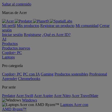
Saltar al contenido
Marcas de Acer
Mi perfil
Mis productos
Registrar un producto
Mi comunidad
Cerrar
sesión
Iniciar sesión
Registrarse
¿Qué es Acer ID?
AI
Productos
Productos nuevos
Copilot+ PC
Laptops
Pro categoría
Copilot+ PC
PC con IA
Gaming
Productos sostenibles
Profesional
Aprender
Chromebooks
Por serie
Predator
Acer Swift
Acer Aspire
Acer Nitro
Acer TravelMate
Windows
Laptops Acer con
AMD Ryzen™