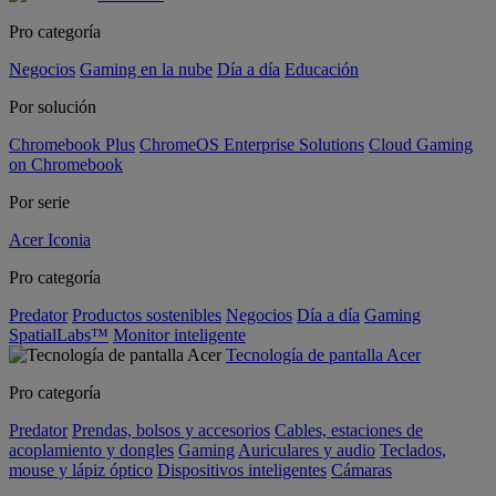
Pro categoría
Negocios
Gaming en la nube
Día a día
Educación
Por solución
Chromebook Plus
ChromeOS Enterprise Solutions
Cloud Gaming
on Chromebook
Por serie
Acer Iconia
Pro categoría
Predator
Productos sostenibles
Negocios
Día a día
Gaming
SpatialLabs™
Monitor inteligente
Tecnología de pantalla Acer
Pro categoría
Predator
Prendas, bolsos y accesorios
Cables, estaciones de
acoplamiento y dongles
Gaming
Auriculares y audio
Teclados,
mouse y lápiz óptico
Dispositivos inteligentes
Cámaras