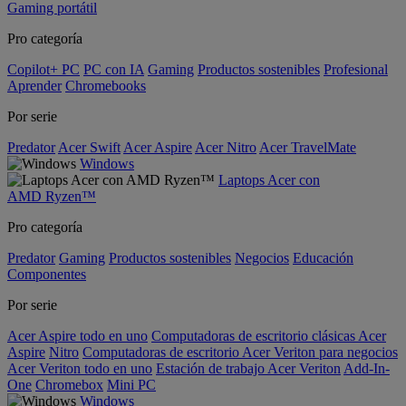
Gaming portátil
Pro categoría
Copilot+ PC
PC con IA
Gaming
Productos sostenibles
Profesional
Aprender
Chromebooks
Por serie
Predator
Acer Swift
Acer Aspire
Acer Nitro
Acer TravelMate
Windows
Laptops Acer con
AMD Ryzen™
Pro categoría
Predator
Gaming
Productos sostenibles
Negocios
Educación
Componentes
Por serie
Acer Aspire todo en uno
Computadoras de escritorio clásicas Acer
Aspire
Nitro
Computadoras de escritorio Acer Veriton para negocios
Acer Veriton todo en uno
Estación de trabajo Acer Veriton
Add-In-
One
Chromebox
Mini PC
Windows