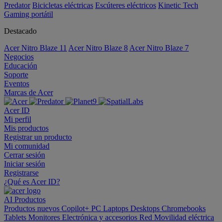
Predator
Bicicletas eléctricas
Escúteres eléctricos
Kinetic Tech
Gaming portátil
Destacado
Acer Nitro Blaze 11
Acer Nitro Blaze 8
Acer Nitro Blaze 7
Negocios
Educación
Soporte
Eventos
Marcas de Acer
Acer ID
Mi perfil
Mis productos
Registrar un producto
Mi comunidad
Cerrar sesión
Iniciar sesión
Registrarse
¿Qué es Acer ID?
AI
Productos
Productos nuevos
Copilot+ PC
Laptops
Desktops
Chromebooks
Tablets
Monitores
Electrónica y accesorios
Red
Movilidad eléctrica