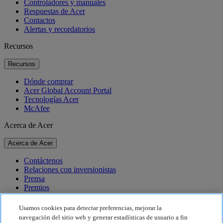
Controladores y manuales
Respuestas de Acer
Contactos
Alertas y recordatorios
Recursos
Recursos
Dónde comprar
Acer Global Account Portal
Tecnologías Acer
McAfee
Acerca de Acer
Acerca de Acer
Contáctenos
Relaciones con inversionistas
Prensa
Premios
Eventos
Usamos cookies para detectar preferencias, mejorar la
Sostenibilidad
navegación del sitio web y generar estadísticas de usuario a fin