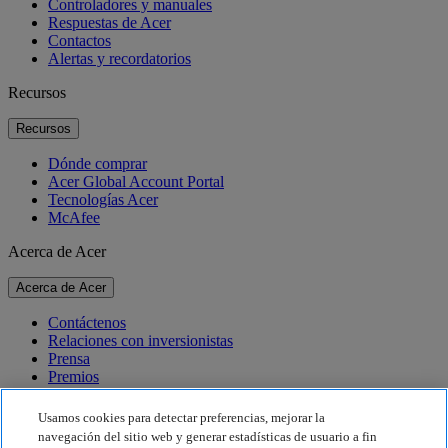
Controladores y manuales
Respuestas de Acer
Contactos
Alertas y recordatorios
Recursos
Recursos
Dónde comprar
Acer Global Account Portal
Tecnologías Acer
McAfee
Acerca de Acer
Acerca de Acer
Contáctenos
Relaciones con inversionistas
Prensa
Premios
Eventos
Usamos cookies para detectar preferencias, mejorar la
Sostenibilidad
navegación del sitio web y generar estadísticas de usuario a fin