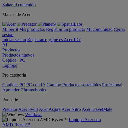
Saltar al contenido
Marcas de Acer
Mi perfil
Mis productos
Registrar un producto
Mi comunidad
Cerrar
sesión
Iniciar sesión
Registrarse
¿Qué es Acer ID?
AI
Productos
Productos nuevos
Copilot+ PC
Laptops
Pro categoría
Copilot+ PC
PC con IA
Gaming
Productos sostenibles
Profesional
Aprender
Chromebooks
Por serie
Predator
Acer Swift
Acer Aspire
Acer Nitro
Acer TravelMate
Windows
Laptops Acer con
AMD Ryzen™