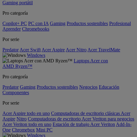
Gaming portátil
Pro categoría
Copilot+ PC
PC con IA
Gaming
Productos sostenibles
Profesional
Aprender
Chromebooks
Por serie
Predator
Acer Swift
Acer Aspire
Acer Nitro
Acer TravelMate
Windows
Laptops Acer con
AMD Ryzen™
Pro categoría
Predator
Gaming
Productos sostenibles
Negocios
Educación
Componentes
Por serie
Acer Aspire todo en uno
Computadoras de escritorio clásicas Acer
Aspire
Nitro
Computadoras de escritorio Acer Veriton para negocios
Acer Veriton todo en uno
Estación de trabajo Acer Veriton
Add-In-
One
Chromebox
Mini PC
Windows