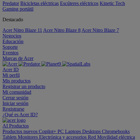
Predator
Bicicletas eléctricas
Escúteres eléctricos
Kinetic Tech
Gaming portátil
Destacado
Acer Nitro Blaze 11
Acer Nitro Blaze 8
Acer Nitro Blaze 7
Negocios
Educación
Soporte
Eventos
Marcas de Acer
Acer ID
Mi perfil
Mis productos
Registrar un producto
Mi comunidad
Cerrar sesión
Iniciar sesión
Registrarse
¿Qué es Acer ID?
AI
Productos
Productos nuevos
Copilot+ PC
Laptops
Desktops
Chromebooks
Tablets
Monitores
Electrónica y accesorios
Red
Movilidad eléctrica