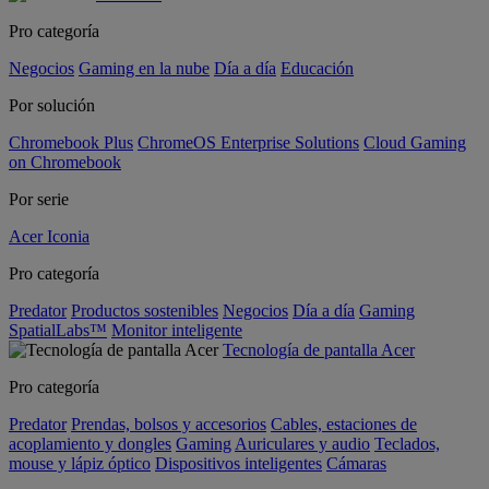
Pro categoría
Negocios
Gaming en la nube
Día a día
Educación
Por solución
Chromebook Plus
ChromeOS Enterprise Solutions
Cloud Gaming
on Chromebook
Por serie
Acer Iconia
Pro categoría
Predator
Productos sostenibles
Negocios
Día a día
Gaming
SpatialLabs™
Monitor inteligente
Tecnología de pantalla Acer
Pro categoría
Predator
Prendas, bolsos y accesorios
Cables, estaciones de
acoplamiento y dongles
Gaming
Auriculares y audio
Teclados,
mouse y lápiz óptico
Dispositivos inteligentes
Cámaras