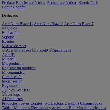
Predator
Bicicletas eléctricas
Escúteres eléctricos
Kinetic Tech
Gaming portátil
Destacado
Acer Nitro Blaze 11
Acer Nitro Blaze 8
Acer Nitro Blaze 7
Negocios
Educación
Soporte
Eventos
Marcas de Acer
Acer ID
Mi perfil
Mis productos
Registrar un producto
Mi comunidad
Cerrar sesión
Iniciar sesión
Registrarse
¿Qué es Acer ID?
AI
Productos
Productos nuevos
Copilot+ PC
Laptops
Desktops
Chromebooks
Tablets
Monitores
Electrónica y accesorios
Red
Movilidad eléctrica