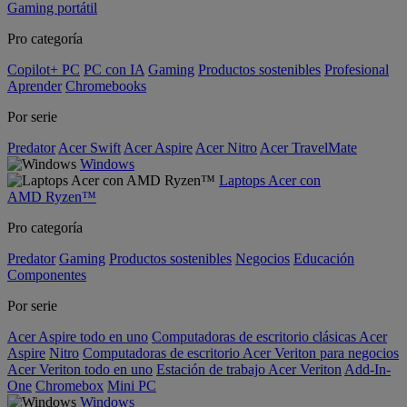
Gaming portátil
Pro categoría
Copilot+ PC
PC con IA
Gaming
Productos sostenibles
Profesional
Aprender
Chromebooks
Por serie
Predator
Acer Swift
Acer Aspire
Acer Nitro
Acer TravelMate
Windows
Laptops Acer con
AMD Ryzen™
Pro categoría
Predator
Gaming
Productos sostenibles
Negocios
Educación
Componentes
Por serie
Acer Aspire todo en uno
Computadoras de escritorio clásicas Acer
Aspire
Nitro
Computadoras de escritorio Acer Veriton para negocios
Acer Veriton todo en uno
Estación de trabajo Acer Veriton
Add-In-
One
Chromebox
Mini PC
Windows