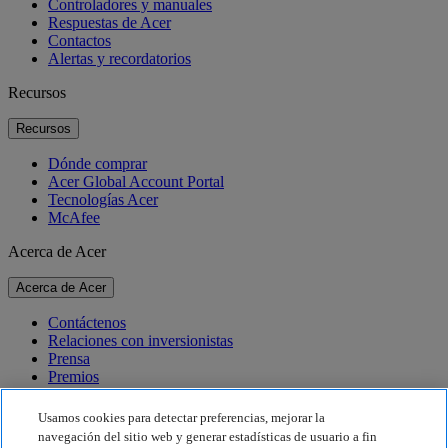
Controladores y manuales
Respuestas de Acer
Contactos
Alertas y recordatorios
Recursos
Recursos
Dónde comprar
Acer Global Account Portal
Tecnologías Acer
McAfee
Acerca de Acer
Acerca de Acer
Contáctenos
Relaciones con inversionistas
Prensa
Premios
Eventos
Usamos cookies para detectar preferencias, mejorar la
Sostenibilidad
navegación del sitio web y generar estadísticas de usuario a fin