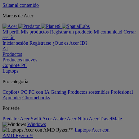
Saltar al contenido
Marcas de Acer
Mi perfil
Mis productos
Registrar un producto
Mi comunidad
Cerrar
sesión
Iniciar sesión
Registrarse
¿Qué es Acer ID?
AI
Productos
Productos nuevos
Copilot+ PC
Laptops
Pro categoría
Copilot+ PC
PC con IA
Gaming
Productos sostenibles
Profesional
Aprender
Chromebooks
Por serie
Predator
Acer Swift
Acer Aspire
Acer Nitro
Acer TravelMate
Windows
Laptops Acer con
AMD Ryzen™