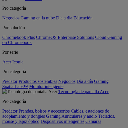
Pro categoría
Negocios
Gaming en la nube
Día a día
Educación
Por solución
Chromebook Plus
ChromeOS Enterprise Solutions
Cloud Gaming
on Chromebook
Por serie
Acer Iconia
Pro categoría
Predator
Productos sostenibles
Negocios
Día a día
Gaming
SpatialLabs™
Monitor inteligente
Tecnología de pantalla Acer
Pro categoría
Predator
Prendas, bolsos y accesorios
Cables, estaciones de
acoplamiento y dongles
Gaming
Auriculares y audio
Teclados,
mouse y lápiz óptico
Dispositivos inteligentes
Cámaras