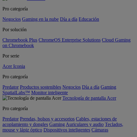
Pro categoría
Negocios
Gaming en la nube
Día a día
Educación
Por solución
Chromebook Plus
ChromeOS Enterprise Solutions
Cloud Gaming
on Chromebook
Por serie
Acer Iconia
Pro categoría
Predator
Productos sostenibles
Negocios
Día a día
Gaming
SpatialLabs™
Monitor inteligente
Tecnología de pantalla Acer
Pro categoría
Predator
Prendas, bolsos y accesorios
Cables, estaciones de
acoplamiento y dongles
Gaming
Auriculares y audio
Teclados,
mouse y lápiz óptico
Dispositivos inteligentes
Cámaras