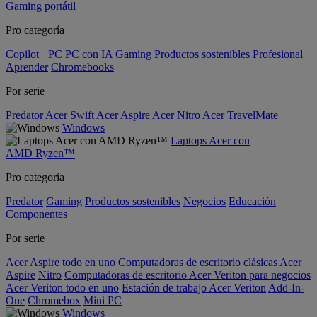
Gaming portátil
Pro categoría
Copilot+ PC
PC con IA
Gaming
Productos sostenibles
Profesional
Aprender
Chromebooks
Por serie
Predator
Acer Swift
Acer Aspire
Acer Nitro
Acer TravelMate
Windows
Laptops Acer con
AMD Ryzen™
Pro categoría
Predator
Gaming
Productos sostenibles
Negocios
Educación
Componentes
Por serie
Acer Aspire todo en uno
Computadoras de escritorio clásicas Acer
Aspire
Nitro
Computadoras de escritorio Acer Veriton para negocios
Acer Veriton todo en uno
Estación de trabajo Acer Veriton
Add-In-
One
Chromebox
Mini PC
Windows