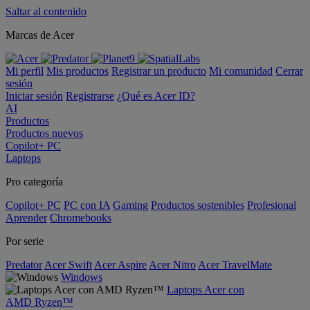
Saltar al contenido
Marcas de Acer
Mi perfil
Mis productos
Registrar un producto
Mi comunidad
Cerrar
sesión
Iniciar sesión
Registrarse
¿Qué es Acer ID?
AI
Productos
Productos nuevos
Copilot+ PC
Laptops
Pro categoría
Copilot+ PC
PC con IA
Gaming
Productos sostenibles
Profesional
Aprender
Chromebooks
Por serie
Predator
Acer Swift
Acer Aspire
Acer Nitro
Acer TravelMate
Windows
Laptops Acer con
AMD Ryzen™