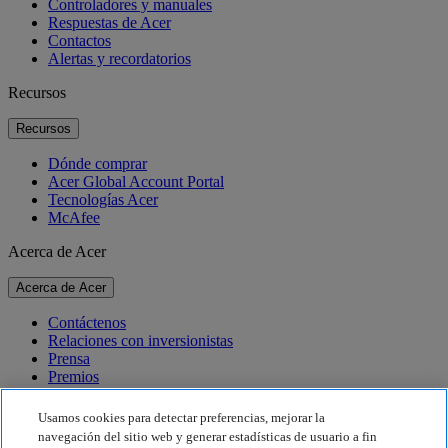
Controladores y manuales
Respuestas de Acer
Contactos
Alertas y recordatorios
Recursos
Recursos
Dónde comprar
Acer Global Account Portal
Tecnologías Acer
McAfee
Acerca de Acer
Acerca de Acer
Contáctenos
Relaciones con inversionistas
Prensa
Premios
Eventos
Usamos cookies para detectar preferencias, mejorar la
Sostenibilidad
navegación del sitio web y generar estadísticas de usuario a fin