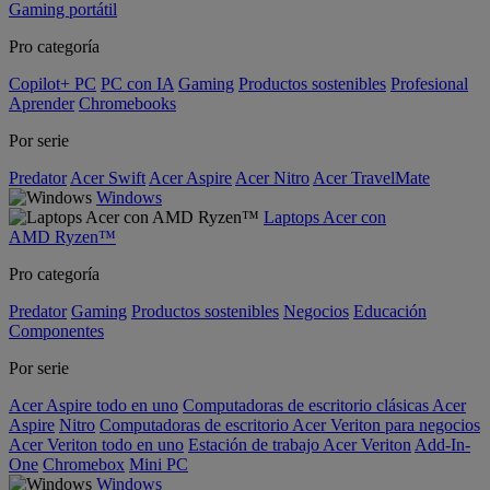
Gaming portátil
Pro categoría
Copilot+ PC
PC con IA
Gaming
Productos sostenibles
Profesional
Aprender
Chromebooks
Por serie
Predator
Acer Swift
Acer Aspire
Acer Nitro
Acer TravelMate
Windows
Laptops Acer con
AMD Ryzen™
Pro categoría
Predator
Gaming
Productos sostenibles
Negocios
Educación
Componentes
Por serie
Acer Aspire todo en uno
Computadoras de escritorio clásicas Acer
Aspire
Nitro
Computadoras de escritorio Acer Veriton para negocios
Acer Veriton todo en uno
Estación de trabajo Acer Veriton
Add-In-
One
Chromebox
Mini PC
Windows