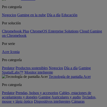
Pro categoría
Negocios
Gaming en la nube
Día a día
Educación
Por solución
Chromebook Plus
ChromeOS Enterprise Solutions
Cloud Gaming
on Chromebook
Por serie
Acer Iconia
Pro categoría
Predator
Productos sostenibles
Negocios
Día a día
Gaming
SpatialLabs™
Monitor inteligente
Tecnología de pantalla Acer
Pro categoría
Predator
Prendas, bolsos y accesorios
Cables, estaciones de
acoplamiento y dongles
Gaming
Auriculares y audio
Teclados,
mouse y lápiz óptico
Dispositivos inteligentes
Cámaras