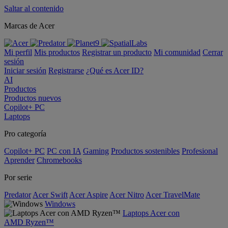
Saltar al contenido
Marcas de Acer
Mi perfil
Mis productos
Registrar un producto
Mi comunidad
Cerrar
sesión
Iniciar sesión
Registrarse
¿Qué es Acer ID?
AI
Productos
Productos nuevos
Copilot+ PC
Laptops
Pro categoría
Copilot+ PC
PC con IA
Gaming
Productos sostenibles
Profesional
Aprender
Chromebooks
Por serie
Predator
Acer Swift
Acer Aspire
Acer Nitro
Acer TravelMate
Windows
Laptops Acer con
AMD Ryzen™