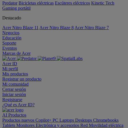
Predator
Bicicletas eléctricas
Escúteres eléctricos
Kinetic Tech
Gaming portátil
Destacado
Acer Nitro Blaze 11
Acer Nitro Blaze 8
Acer Nitro Blaze 7
Negocios
Educación
Soporte
Eventos
Marcas de Acer
Acer ID
Mi perfil
Mis productos
Registrar un producto
Mi comunidad
Cerrar sesión
Iniciar sesión
Registrarse
¿Qué es Acer ID?
AI
Productos
Productos nuevos
Copilot+ PC
Laptops
Desktops
Chromebooks
Tablets
Monitores
Electrónica y accesorios
Red
Movilidad eléctrica