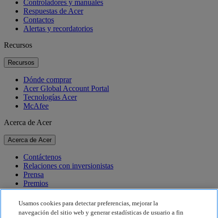
Controladores y manuales
Respuestas de Acer
Contactos
Alertas y recordatorios
Recursos
Recursos
Dónde comprar
Acer Global Account Portal
Tecnologías Acer
McAfee
Acerca de Acer
Acerca de Acer
Contáctenos
Relaciones con inversionistas
Prensa
Premios
Eventos
Usamos cookies para detectar preferencias, mejorar la
Sostenibilidad
navegación del sitio web y generar estadísticas de usuario a fin