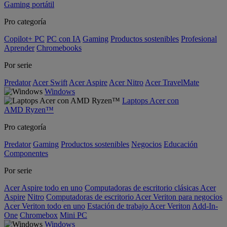
Gaming portátil
Pro categoría
Copilot+ PC
PC con IA
Gaming
Productos sostenibles
Profesional
Aprender
Chromebooks
Por serie
Predator
Acer Swift
Acer Aspire
Acer Nitro
Acer TravelMate
Windows
Laptops Acer con
AMD Ryzen™
Pro categoría
Predator
Gaming
Productos sostenibles
Negocios
Educación
Componentes
Por serie
Acer Aspire todo en uno
Computadoras de escritorio clásicas Acer
Aspire
Nitro
Computadoras de escritorio Acer Veriton para negocios
Acer Veriton todo en uno
Estación de trabajo Acer Veriton
Add-In-
One
Chromebox
Mini PC
Windows