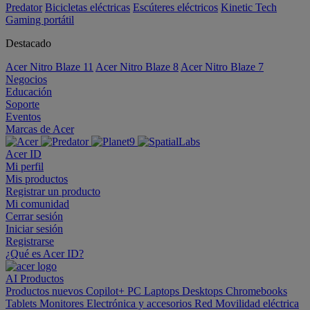
Predator
Bicicletas eléctricas
Escúteres eléctricos
Kinetic Tech
Gaming portátil
Destacado
Acer Nitro Blaze 11
Acer Nitro Blaze 8
Acer Nitro Blaze 7
Negocios
Educación
Soporte
Eventos
Marcas de Acer
Acer ID
Mi perfil
Mis productos
Registrar un producto
Mi comunidad
Cerrar sesión
Iniciar sesión
Registrarse
¿Qué es Acer ID?
AI
Productos
Productos nuevos
Copilot+ PC
Laptops
Desktops
Chromebooks
Tablets
Monitores
Electrónica y accesorios
Red
Movilidad eléctrica