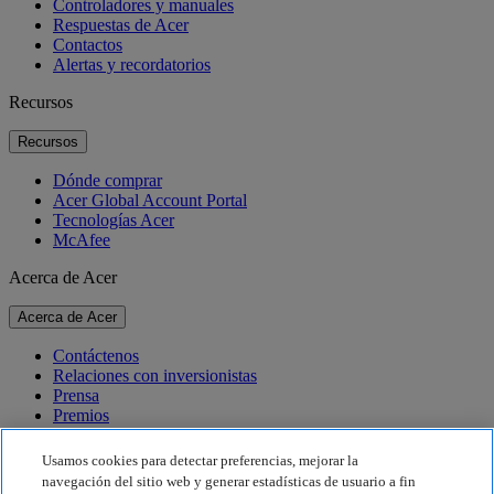
Controladores y manuales
Respuestas de Acer
Contactos
Alertas y recordatorios
Recursos
Recursos
Dónde comprar
Acer Global Account Portal
Tecnologías Acer
McAfee
Acerca de Acer
Acerca de Acer
Contáctenos
Relaciones con inversionistas
Prensa
Premios
Eventos
Usamos cookies para detectar preferencias, mejorar la
Sostenibilidad
navegación del sitio web y generar estadísticas de usuario a fin