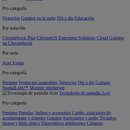
Pro categoría
Negocios
Gaming en la nube
Día a día
Educación
Por solución
Chromebook Plus
ChromeOS Enterprise Solutions
Cloud Gaming
on Chromebook
Por serie
Acer Iconia
Pro categoría
Predator
Productos sostenibles
Negocios
Día a día
Gaming
SpatialLabs™
Monitor inteligente
Tecnología de pantalla Acer
Pro categoría
Predator
Prendas, bolsos y accesorios
Cables, estaciones de
acoplamiento y dongles
Gaming
Auriculares y audio
Teclados,
mouse y lápiz óptico
Dispositivos inteligentes
Cámaras