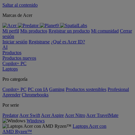
Saltar al contenido
Marcas de Acer
Mi perfil
Mis productos
Registrar un producto
Mi comunidad
Cerrar
sesión
Iniciar sesión
Registrarse
¿Qué es Acer ID?
AI
Productos
Productos nuevos
Copilot+ PC
Laptops
Pro categoría
Copilot+ PC
PC con IA
Gaming
Productos sostenibles
Profesional
Aprender
Chromebooks
Por serie
Predator
Acer Swift
Acer Aspire
Acer Nitro
Acer TravelMate
Windows
Laptops Acer con
AMD Ryzen™