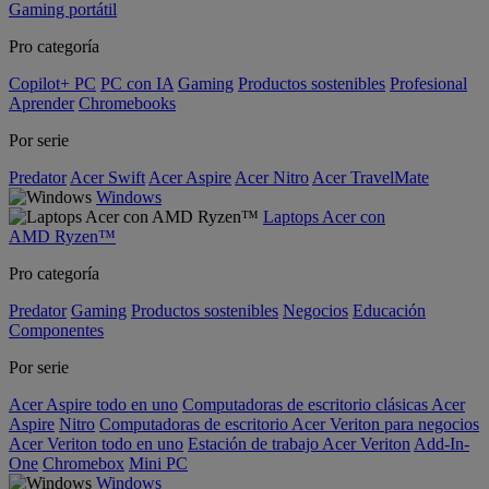
Gaming portátil
Pro categoría
Copilot+ PC
PC con IA
Gaming
Productos sostenibles
Profesional
Aprender
Chromebooks
Por serie
Predator
Acer Swift
Acer Aspire
Acer Nitro
Acer TravelMate
Windows
Laptops Acer con
AMD Ryzen™
Pro categoría
Predator
Gaming
Productos sostenibles
Negocios
Educación
Componentes
Por serie
Acer Aspire todo en uno
Computadoras de escritorio clásicas Acer
Aspire
Nitro
Computadoras de escritorio Acer Veriton para negocios
Acer Veriton todo en uno
Estación de trabajo Acer Veriton
Add-In-
One
Chromebox
Mini PC
Windows