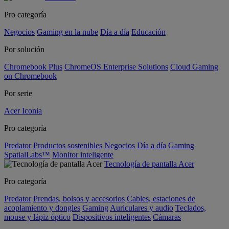
Pro categoría
Negocios
Gaming en la nube
Día a día
Educación
Por solución
Chromebook Plus
ChromeOS Enterprise Solutions
Cloud Gaming
on Chromebook
Por serie
Acer Iconia
Pro categoría
Predator
Productos sostenibles
Negocios
Día a día
Gaming
SpatialLabs™
Monitor inteligente
Tecnología de pantalla Acer
Pro categoría
Predator
Prendas, bolsos y accesorios
Cables, estaciones de
acoplamiento y dongles
Gaming
Auriculares y audio
Teclados,
mouse y lápiz óptico
Dispositivos inteligentes
Cámaras