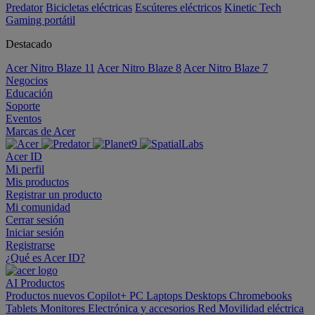
Predator
Bicicletas eléctricas
Escúteres eléctricos
Kinetic Tech
Gaming portátil
Destacado
Acer Nitro Blaze 11
Acer Nitro Blaze 8
Acer Nitro Blaze 7
Negocios
Educación
Soporte
Eventos
Marcas de Acer
Acer ID
Mi perfil
Mis productos
Registrar un producto
Mi comunidad
Cerrar sesión
Iniciar sesión
Registrarse
¿Qué es Acer ID?
AI
Productos
Productos nuevos
Copilot+ PC
Laptops
Desktops
Chromebooks
Tablets
Monitores
Electrónica y accesorios
Red
Movilidad eléctrica