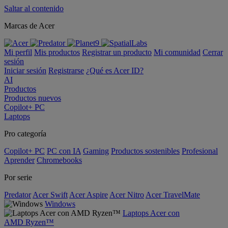
Saltar al contenido
Marcas de Acer
Mi perfil
Mis productos
Registrar un producto
Mi comunidad
Cerrar
sesión
Iniciar sesión
Registrarse
¿Qué es Acer ID?
AI
Productos
Productos nuevos
Copilot+ PC
Laptops
Pro categoría
Copilot+ PC
PC con IA
Gaming
Productos sostenibles
Profesional
Aprender
Chromebooks
Por serie
Predator
Acer Swift
Acer Aspire
Acer Nitro
Acer TravelMate
Windows
Laptops Acer con
AMD Ryzen™