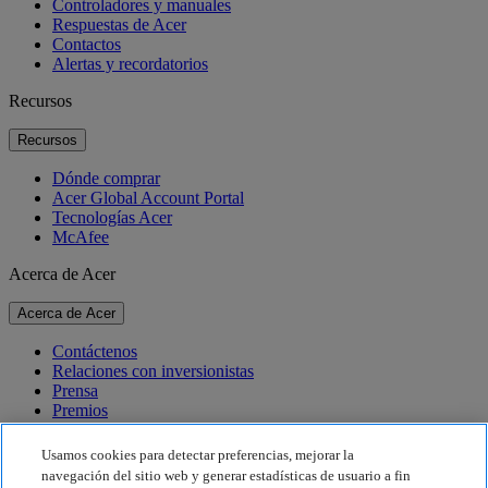
Controladores y manuales
Respuestas de Acer
Contactos
Alertas y recordatorios
Recursos
Recursos
Dónde comprar
Acer Global Account Portal
Tecnologías Acer
McAfee
Acerca de Acer
Acerca de Acer
Contáctenos
Relaciones con inversionistas
Prensa
Premios
Eventos
Usamos cookies para detectar preferencias, mejorar la
Sostenibilidad
navegación del sitio web y generar estadísticas de usuario a fin