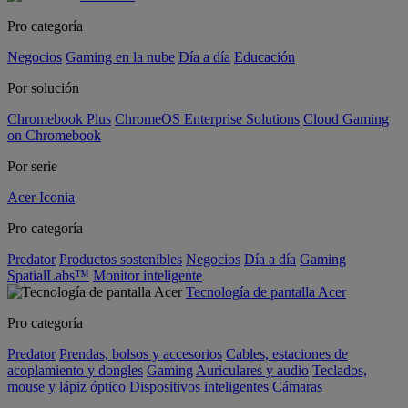
Pro categoría
Negocios
Gaming en la nube
Día a día
Educación
Por solución
Chromebook Plus
ChromeOS Enterprise Solutions
Cloud Gaming
on Chromebook
Por serie
Acer Iconia
Pro categoría
Predator
Productos sostenibles
Negocios
Día a día
Gaming
SpatialLabs™
Monitor inteligente
Tecnología de pantalla Acer
Pro categoría
Predator
Prendas, bolsos y accesorios
Cables, estaciones de
acoplamiento y dongles
Gaming
Auriculares y audio
Teclados,
mouse y lápiz óptico
Dispositivos inteligentes
Cámaras