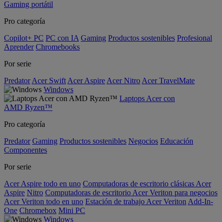
Gaming portátil
Pro categoría
Copilot+ PC
PC con IA
Gaming
Productos sostenibles
Profesional
Aprender
Chromebooks
Por serie
Predator
Acer Swift
Acer Aspire
Acer Nitro
Acer TravelMate
Windows
Laptops Acer con
AMD Ryzen™
Pro categoría
Predator
Gaming
Productos sostenibles
Negocios
Educación
Componentes
Por serie
Acer Aspire todo en uno
Computadoras de escritorio clásicas Acer
Aspire
Nitro
Computadoras de escritorio Acer Veriton para negocios
Acer Veriton todo en uno
Estación de trabajo Acer Veriton
Add-In-
One
Chromebox
Mini PC
Windows