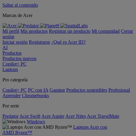
Saltar al contenido
Marcas de Acer
Mi perfil
Mis productos
Registrar un producto
Mi comunidad
Cerrar
sesión
Iniciar sesión
Registrarse
¿Qué es Acer ID?
AI
Productos
Productos nuevos
Copilot+ PC
Laptops
Pro categoría
Copilot+ PC
PC con IA
Gaming
Productos sostenibles
Profesional
Aprender
Chromebooks
Por serie
Predator
Acer Swift
Acer Aspire
Acer Nitro
Acer TravelMate
Windows
Laptops Acer con
AMD Ryzen™