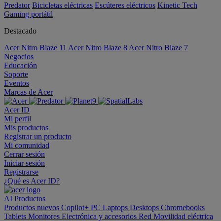
Predator
Bicicletas eléctricas
Escúteres eléctricos
Kinetic Tech
Gaming portátil
Destacado
Acer Nitro Blaze 11
Acer Nitro Blaze 8
Acer Nitro Blaze 7
Negocios
Educación
Soporte
Eventos
Marcas de Acer
Acer ID
Mi perfil
Mis productos
Registrar un producto
Mi comunidad
Cerrar sesión
Iniciar sesión
Registrarse
¿Qué es Acer ID?
AI
Productos
Productos nuevos
Copilot+ PC
Laptops
Desktops
Chromebooks
Tablets
Monitores
Electrónica y accesorios
Red
Movilidad eléctrica