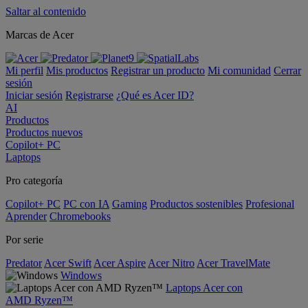
Saltar al contenido
Marcas de Acer
Mi perfil
Mis productos
Registrar un producto
Mi comunidad
Cerrar
sesión
Iniciar sesión
Registrarse
¿Qué es Acer ID?
AI
Productos
Productos nuevos
Copilot+ PC
Laptops
Pro categoría
Copilot+ PC
PC con IA
Gaming
Productos sostenibles
Profesional
Aprender
Chromebooks
Por serie
Predator
Acer Swift
Acer Aspire
Acer Nitro
Acer TravelMate
Windows
Laptops Acer con
AMD Ryzen™