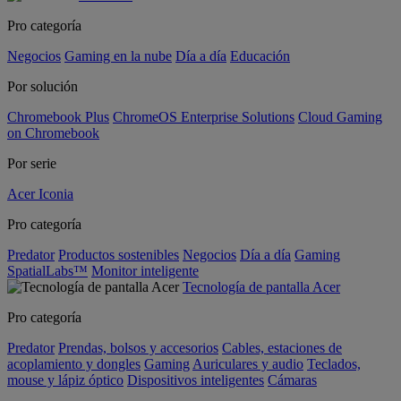
Pro categoría
Negocios
Gaming en la nube
Día a día
Educación
Por solución
Chromebook Plus
ChromeOS Enterprise Solutions
Cloud Gaming
on Chromebook
Por serie
Acer Iconia
Pro categoría
Predator
Productos sostenibles
Negocios
Día a día
Gaming
SpatialLabs™
Monitor inteligente
Tecnología de pantalla Acer
Pro categoría
Predator
Prendas, bolsos y accesorios
Cables, estaciones de
acoplamiento y dongles
Gaming
Auriculares y audio
Teclados,
mouse y lápiz óptico
Dispositivos inteligentes
Cámaras