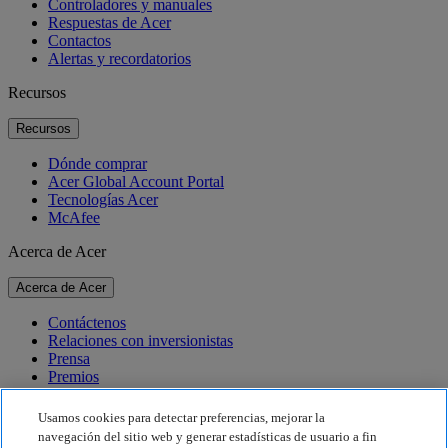
Controladores y manuales
Respuestas de Acer
Contactos
Alertas y recordatorios
Recursos
Recursos
Dónde comprar
Acer Global Account Portal
Tecnologías Acer
McAfee
Acerca de Acer
Acerca de Acer
Contáctenos
Relaciones con inversionistas
Prensa
Premios
Eventos
Usamos cookies para detectar preferencias, mejorar la
Sostenibilidad
navegación del sitio web y generar estadísticas de usuario a fin