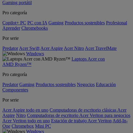
Gaming portátil
Pro categoría
Copilot+ PC
PC con IA
Gaming
Productos sostenibles
Profesional
Aprender
Chromebooks
Por serie
Predator
Acer Swift
Acer Aspire
Acer Nitro
Acer TravelMate
Windows
Laptops Acer con
AMD Ryzen™
Pro categoría
Predator
Gaming
Productos sostenibles
Negocios
Educación
Componentes
Por serie
Acer Aspire todo en uno
Computadoras de escritorio clásicas Acer
Aspire
Nitro
Computadoras de escritorio Acer Veriton para negocios
Acer Veriton todo en uno
Estación de trabajo Acer Veriton
Add-In-
One
Chromebox
Mini PC
Windows