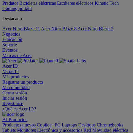
Predator
Bicicletas eléctricas
Escúteres eléctricos
Kinetic Tech
Gaming portátil
Destacado
Acer Nitro Blaze 11
Acer Nitro Blaze 8
Acer Nitro Blaze 7
Negocios
Educación
Soporte
Eventos
Marcas de Acer
Acer ID
Mi perfil
Mis productos
Registrar un producto
Mi comunidad
Cerrar sesión
Iniciar sesión
Registrarse
¿Qué es Acer ID?
AI
Productos
Productos nuevos
Copilot+ PC
Laptops
Desktops
Chromebooks
Tablets
Monitores
Electrónica y accesorios
Red
Movilidad eléctrica