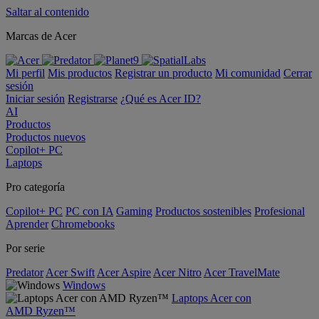
Saltar al contenido
Marcas de Acer
Mi perfil
Mis productos
Registrar un producto
Mi comunidad
Cerrar
sesión
Iniciar sesión
Registrarse
¿Qué es Acer ID?
AI
Productos
Productos nuevos
Copilot+ PC
Laptops
Pro categoría
Copilot+ PC
PC con IA
Gaming
Productos sostenibles
Profesional
Aprender
Chromebooks
Por serie
Predator
Acer Swift
Acer Aspire
Acer Nitro
Acer TravelMate
Windows
Laptops Acer con
AMD Ryzen™