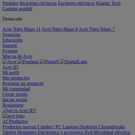
Predator
Bicicletas eléctricas
Escúteres eléctricos
Kinetic Tech
Gaming portátil
Destacado
Acer Nitro Blaze 11
Acer Nitro Blaze 8
Acer Nitro Blaze 7
Negocios
Educación
Soporte
Eventos
Marcas de Acer
Acer ID
Mi perfil
Mis productos
Registrar un producto
Mi comunidad
Cerrar sesión
Iniciar sesión
Registrarse
¿Qué es Acer ID?
AI
Productos
Productos nuevos
Copilot+ PC
Laptops
Desktops
Chromebooks
Tablets
Monitores
Electrónica y accesorios
Red
Movilidad eléctrica