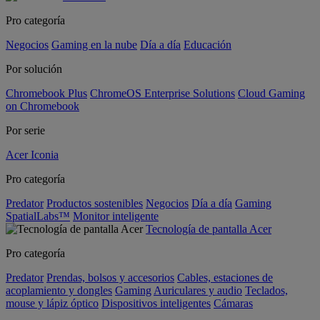
Pro categoría
Negocios
Gaming en la nube
Día a día
Educación
Por solución
Chromebook Plus
ChromeOS Enterprise Solutions
Cloud Gaming
on Chromebook
Por serie
Acer Iconia
Pro categoría
Predator
Productos sostenibles
Negocios
Día a día
Gaming
SpatialLabs™
Monitor inteligente
Tecnología de pantalla Acer
Pro categoría
Predator
Prendas, bolsos y accesorios
Cables, estaciones de
acoplamiento y dongles
Gaming
Auriculares y audio
Teclados,
mouse y lápiz óptico
Dispositivos inteligentes
Cámaras