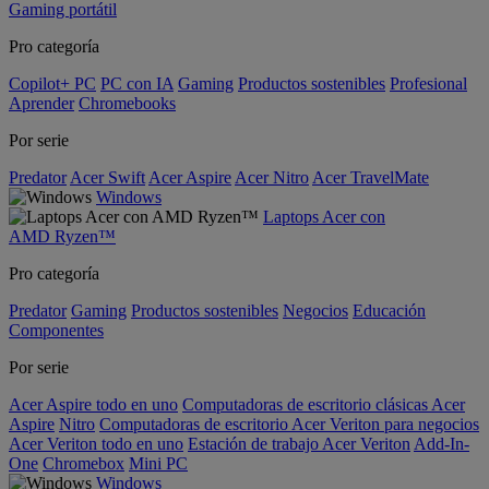
Gaming portátil
Pro categoría
Copilot+ PC
PC con IA
Gaming
Productos sostenibles
Profesional
Aprender
Chromebooks
Por serie
Predator
Acer Swift
Acer Aspire
Acer Nitro
Acer TravelMate
Windows
Laptops Acer con
AMD Ryzen™
Pro categoría
Predator
Gaming
Productos sostenibles
Negocios
Educación
Componentes
Por serie
Acer Aspire todo en uno
Computadoras de escritorio clásicas Acer
Aspire
Nitro
Computadoras de escritorio Acer Veriton para negocios
Acer Veriton todo en uno
Estación de trabajo Acer Veriton
Add-In-
One
Chromebox
Mini PC
Windows