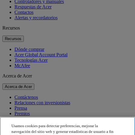
Controladores y manuales
Respuestas de Acer
Contactos
Alertas y recordatorios
Recursos
Recursos
Dónde comprar
Acer Global Account Portal
Tecnologías Acer
McAfee
Acerca de Acer
Acerca de Acer
Contáctenos
Relaciones con inversionistas
Prensa
Premios
Eventos
Usamos cookies para detectar preferencias, mejorar la
Sostenibilidad
navegación del sitio web y generar estadísticas de usuario a fin