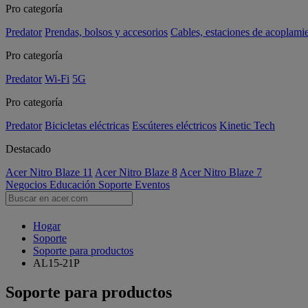
Pro categoría
Predator
Prendas, bolsos y accesorios
Cables, estaciones de acoplami
Pro categoría
Predator
Wi-Fi
5G
Pro categoría
Predator
Bicicletas eléctricas
Escúteres eléctricos
Kinetic Tech
Destacado
Acer Nitro Blaze 11
Acer Nitro Blaze 8
Acer Nitro Blaze 7
Negocios
Educación
Soporte
Eventos
Hogar
Soporte
Soporte para productos
AL15-21P
Soporte para productos