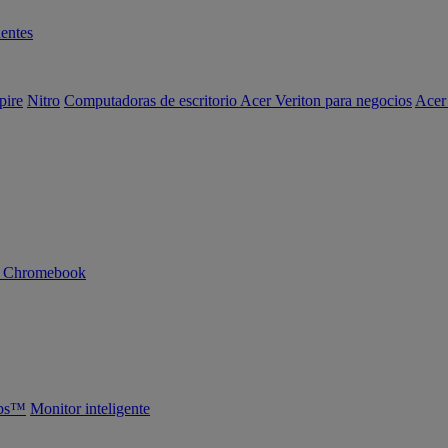
entes
pire
Nitro
Computadoras de escritorio Acer Veriton para negocios
Acer
n Chromebook
abs™
Monitor inteligente