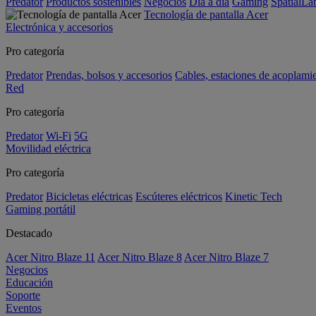
Predator
Productos sostenibles
Negocios
Día a día
Gaming
SpatialL
Tecnología de pantalla Acer
Electrónica y accesorios
Pro categoría
Predator
Prendas, bolsos y accesorios
Cables, estaciones de acoplami
Red
Pro categoría
Predator
Wi-Fi
5G
Movilidad eléctrica
Pro categoría
Predator
Bicicletas eléctricas
Escúteres eléctricos
Kinetic Tech
Gaming portátil
Destacado
Acer Nitro Blaze 11
Acer Nitro Blaze 8
Acer Nitro Blaze 7
Negocios
Educación
Soporte
Eventos