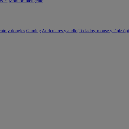
abs™
Monitor inteligente
ento y dongles
Gaming
Auriculares y audio
Teclados, mouse y lápiz ópt