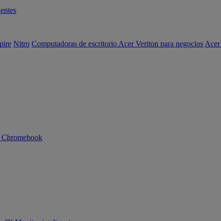
entes
pire
Nitro
Computadoras de escritorio Acer Veriton para negocios
Acer
n Chromebook