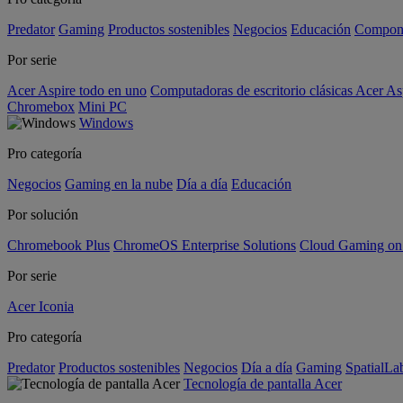
Predator
Gaming
Productos sostenibles
Negocios
Educación
Compon
Por serie
Acer Aspire todo en uno
Computadoras de escritorio clásicas Acer As
Chromebox
Mini PC
Windows
Pro categoría
Negocios
Gaming en la nube
Día a día
Educación
Por solución
Chromebook Plus
ChromeOS Enterprise Solutions
Cloud Gaming o
Por serie
Acer Iconia
Pro categoría
Predator
Productos sostenibles
Negocios
Día a día
Gaming
SpatialL
Tecnología de pantalla Acer