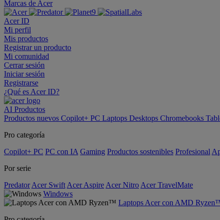
Marcas de Acer
Acer ID
Mi perfil
Mis productos
Registrar un producto
Mi comunidad
Cerrar sesión
Iniciar sesión
Registrarse
¿Qué es Acer ID?
AI
Productos
Productos nuevos
Copilot+ PC
Laptops
Desktops
Chromebooks
Tabl
Pro categoría
Copilot+ PC
PC con IA
Gaming
Productos sostenibles
Profesional
Ap
Por serie
Predator
Acer Swift
Acer Aspire
Acer Nitro
Acer TravelMate
Windows
Laptops Acer con AMD Ryzen
Pro categoría