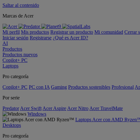
Saltar al contenido
Marcas de Acer
Mi perfil
Mis productos
Registrar un producto
Mi comunidad
Cerrar 
Iniciar sesión
Registrarse
¿Qué es Acer ID?
AI
Productos
Productos nuevos
Copilot+ PC
Laptops
Pro categoría
Copilot+ PC
PC con IA
Gaming
Productos sostenibles
Profesional
Ap
Por serie
Predator
Acer Swift
Acer Aspire
Acer Nitro
Acer TravelMate
Windows
Laptops Acer con AMD Ryzen
Desktops
Pro categoría