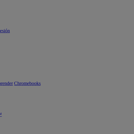
sesión
render
Chromebooks
™