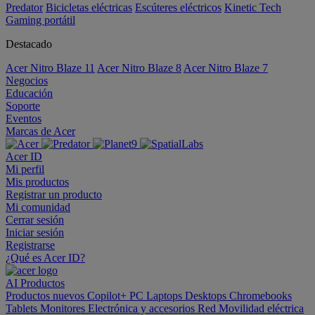
Predator
Bicicletas eléctricas
Escúteres eléctricos
Kinetic Tech
Gaming portátil
Destacado
Acer Nitro Blaze 11
Acer Nitro Blaze 8
Acer Nitro Blaze 7
Negocios
Educación
Soporte
Eventos
Marcas de Acer
Acer ID
Mi perfil
Mis productos
Registrar un producto
Mi comunidad
Cerrar sesión
Iniciar sesión
Registrarse
¿Qué es Acer ID?
AI
Productos
Productos nuevos
Copilot+ PC
Laptops
Desktops
Chromebooks
Tablets
Monitores
Electrónica y accesorios
Red
Movilidad eléctrica