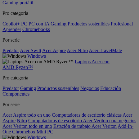
Gaming portátil
Pro categoría
Copilot+ PC
PC con IA
Gaming
Productos sostenibles
Profesional
Aprender
Chromebooks
Por serie
Predator
Acer Swift
Acer Aspire
Acer Nitro
Acer TravelMate
Windows
Laptops Acer con
AMD Ryzen™
Pro categoría
Predator
Gaming
Productos sostenibles
Negocios
Educación
Componentes
Por serie
Acer Aspire todo en uno
Computadoras de escritorio clásicas Acer
Aspire
Nitro
Computadoras de escritorio Acer Veriton para negocios
Acer Veriton todo en uno
Estación de trabajo Acer Veriton
Add-In-
One
Chromebox
Mini PC
Windows