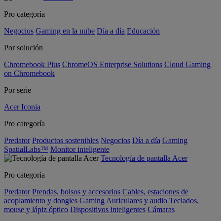
Pro categoría
Negocios
Gaming en la nube
Día a día
Educación
Por solución
Chromebook Plus
ChromeOS Enterprise Solutions
Cloud Gaming
on Chromebook
Por serie
Acer Iconia
Pro categoría
Predator
Productos sostenibles
Negocios
Día a día
Gaming
SpatialLabs™
Monitor inteligente
Tecnología de pantalla Acer
Pro categoría
Predator
Prendas, bolsos y accesorios
Cables, estaciones de
acoplamiento y dongles
Gaming
Auriculares y audio
Teclados,
mouse y lápiz óptico
Dispositivos inteligentes
Cámaras