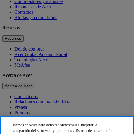
Controladores y manuales
Respuestas de Acer
Contactos
Alertas y recordatorios
Recursos
Recursos
Dónde comprar
Acer Global Account Portal
Tecnologías Acer
McAfee
Acerca de Acer
Acerca de Acer
Contáctenos
Relaciones con inversionistas
Prensa
Premios
Eventos
Usamos cookies para detectar preferencias, mejorar la
Sostenibilidad
navegación del sitio web y generar estadísticas de usuario a fin