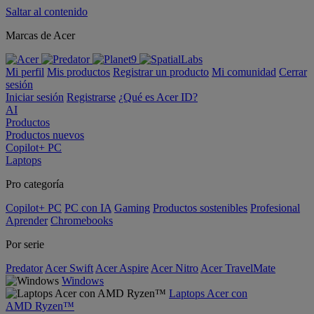
Saltar al contenido
Marcas de Acer
Mi perfil
Mis productos
Registrar un producto
Mi comunidad
Cerrar
sesión
Iniciar sesión
Registrarse
¿Qué es Acer ID?
AI
Productos
Productos nuevos
Copilot+ PC
Laptops
Pro categoría
Copilot+ PC
PC con IA
Gaming
Productos sostenibles
Profesional
Aprender
Chromebooks
Por serie
Predator
Acer Swift
Acer Aspire
Acer Nitro
Acer TravelMate
Windows
Laptops Acer con
AMD Ryzen™