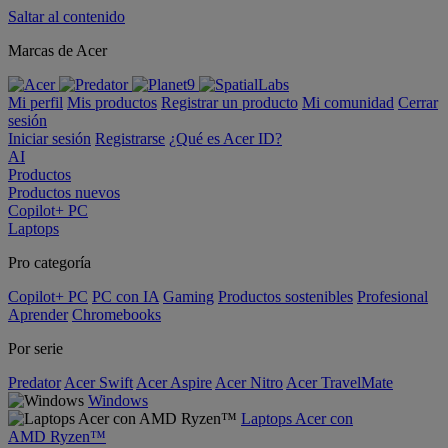
Saltar al contenido
Marcas de Acer
Mi perfil
Mis productos
Registrar un producto
Mi comunidad
Cerrar
sesión
Iniciar sesión
Registrarse
¿Qué es Acer ID?
AI
Productos
Productos nuevos
Copilot+ PC
Laptops
Pro categoría
Copilot+ PC
PC con IA
Gaming
Productos sostenibles
Profesional
Aprender
Chromebooks
Por serie
Predator
Acer Swift
Acer Aspire
Acer Nitro
Acer TravelMate
Windows
Laptops Acer con
AMD Ryzen™