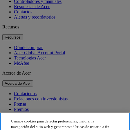
Controladores y manuales
Respuestas de Acer
Contactos
Alertas y recordatorios
Recursos
Recursos
Dónde comprar
Acer Global Account Portal
Tecnologías Acer
McAfee
Acerca de Acer
Acerca de Acer
Contáctenos
Relaciones con inversionistas
Prensa
Premios
Eventos
Usamos cookies para detectar preferencias, mejorar la
Sostenibilidad
navegación del sitio web y generar estadísticas de usuario a fin