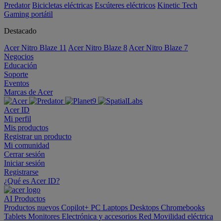
Predator
Bicicletas eléctricas
Escúteres eléctricos
Kinetic Tech
Gaming portátil
Destacado
Acer Nitro Blaze 11
Acer Nitro Blaze 8
Acer Nitro Blaze 7
Negocios
Educación
Soporte
Eventos
Marcas de Acer
Acer ID
Mi perfil
Mis productos
Registrar un producto
Mi comunidad
Cerrar sesión
Iniciar sesión
Registrarse
¿Qué es Acer ID?
AI
Productos
Productos nuevos
Copilot+ PC
Laptops
Desktops
Chromebooks
Tablets
Monitores
Electrónica y accesorios
Red
Movilidad eléctrica