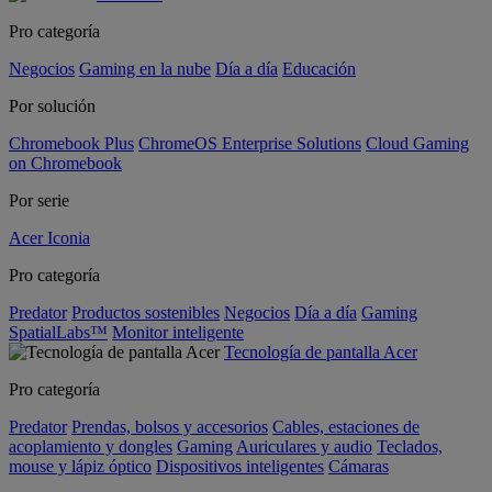
Pro categoría
Negocios
Gaming en la nube
Día a día
Educación
Por solución
Chromebook Plus
ChromeOS Enterprise Solutions
Cloud Gaming
on Chromebook
Por serie
Acer Iconia
Pro categoría
Predator
Productos sostenibles
Negocios
Día a día
Gaming
SpatialLabs™
Monitor inteligente
Tecnología de pantalla Acer
Pro categoría
Predator
Prendas, bolsos y accesorios
Cables, estaciones de
acoplamiento y dongles
Gaming
Auriculares y audio
Teclados,
mouse y lápiz óptico
Dispositivos inteligentes
Cámaras