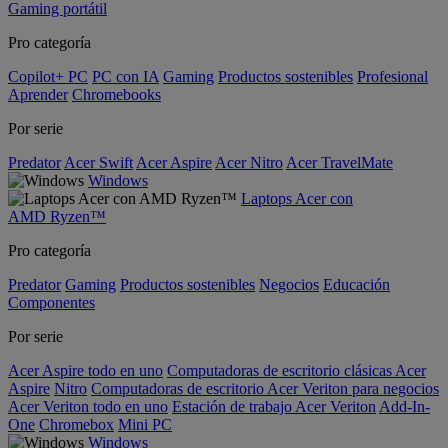
Gaming portátil
Pro categoría
Copilot+ PC
PC con IA
Gaming
Productos sostenibles
Profesional
Aprender
Chromebooks
Por serie
Predator
Acer Swift
Acer Aspire
Acer Nitro
Acer TravelMate
Windows
Laptops Acer con
AMD Ryzen™
Pro categoría
Predator
Gaming
Productos sostenibles
Negocios
Educación
Componentes
Por serie
Acer Aspire todo en uno
Computadoras de escritorio clásicas Acer
Aspire
Nitro
Computadoras de escritorio Acer Veriton para negocios
Acer Veriton todo en uno
Estación de trabajo Acer Veriton
Add-In-
One
Chromebox
Mini PC
Windows