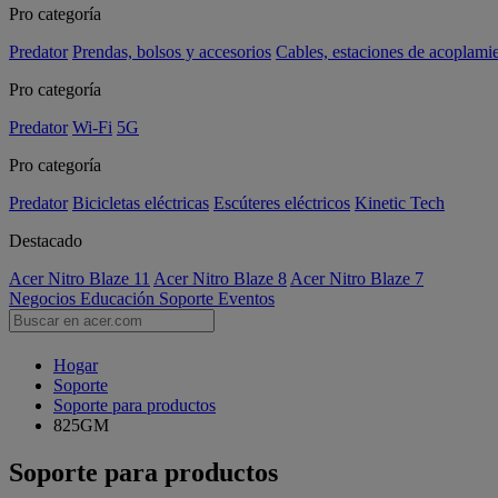
Pro categoría
Predator
Prendas, bolsos y accesorios
Cables, estaciones de acoplami
Pro categoría
Predator
Wi-Fi
5G
Pro categoría
Predator
Bicicletas eléctricas
Escúteres eléctricos
Kinetic Tech
Destacado
Acer Nitro Blaze 11
Acer Nitro Blaze 8
Acer Nitro Blaze 7
Negocios
Educación
Soporte
Eventos
Hogar
Soporte
Soporte para productos
825GM
Soporte para productos