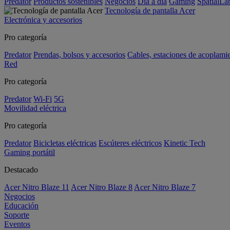
Predator
Productos sostenibles
Negocios
Día a día
Gaming
SpatialL
Tecnología de pantalla Acer
Electrónica y accesorios
Pro categoría
Predator
Prendas, bolsos y accesorios
Cables, estaciones de acoplami
Red
Pro categoría
Predator
Wi-Fi
5G
Movilidad eléctrica
Pro categoría
Predator
Bicicletas eléctricas
Escúteres eléctricos
Kinetic Tech
Gaming portátil
Destacado
Acer Nitro Blaze 11
Acer Nitro Blaze 8
Acer Nitro Blaze 7
Negocios
Educación
Soporte
Eventos