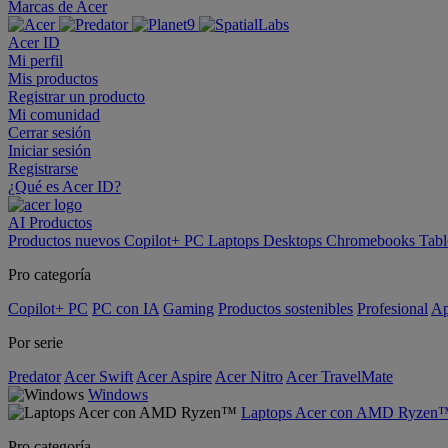
Marcas de Acer
Acer ID
Mi perfil
Mis productos
Registrar un producto
Mi comunidad
Cerrar sesión
Iniciar sesión
Registrarse
¿Qué es Acer ID?
AI
Productos
Productos nuevos
Copilot+ PC
Laptops
Desktops
Chromebooks
Tabl
Pro categoría
Copilot+ PC
PC con IA
Gaming
Productos sostenibles
Profesional
Ap
Por serie
Predator
Acer Swift
Acer Aspire
Acer Nitro
Acer TravelMate
Windows
Laptops Acer con AMD Ryzen
Pro categoría