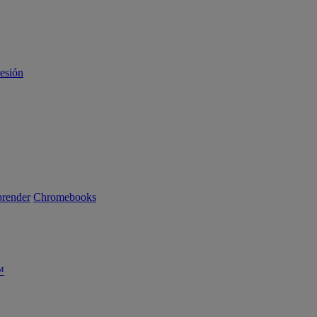
sesión
render
Chromebooks
™