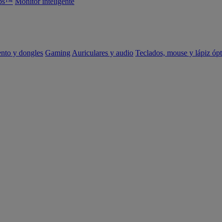
abs™
Monitor inteligente
ento y dongles
Gaming
Auriculares y audio
Teclados, mouse y lápiz ópt