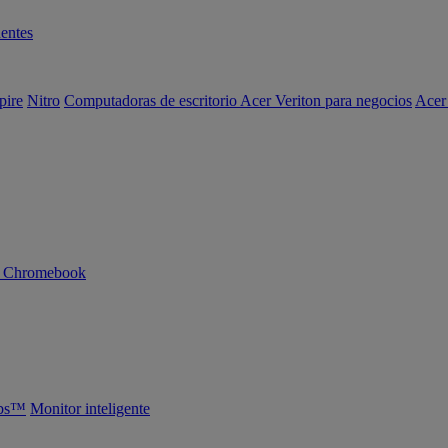
entes
pire
Nitro
Computadoras de escritorio Acer Veriton para negocios
Acer
n Chromebook
abs™
Monitor inteligente