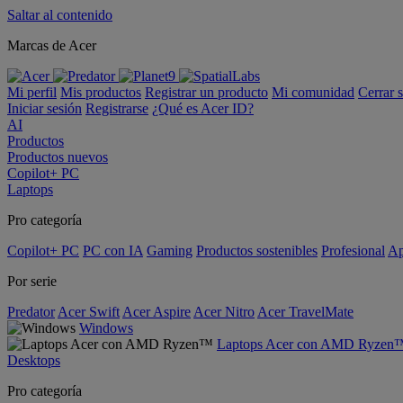
Saltar al contenido
Marcas de Acer
Mi perfil
Mis productos
Registrar un producto
Mi comunidad
Cerrar 
Iniciar sesión
Registrarse
¿Qué es Acer ID?
AI
Productos
Productos nuevos
Copilot+ PC
Laptops
Pro categoría
Copilot+ PC
PC con IA
Gaming
Productos sostenibles
Profesional
Ap
Por serie
Predator
Acer Swift
Acer Aspire
Acer Nitro
Acer TravelMate
Windows
Laptops Acer con AMD Ryzen
Desktops
Pro categoría