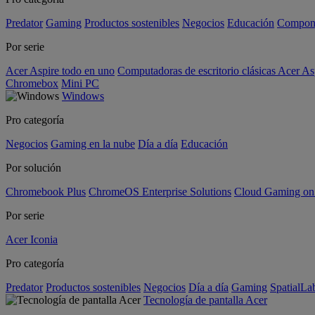
Predator
Gaming
Productos sostenibles
Negocios
Educación
Compon
Por serie
Acer Aspire todo en uno
Computadoras de escritorio clásicas Acer As
Chromebox
Mini PC
Windows
Pro categoría
Negocios
Gaming en la nube
Día a día
Educación
Por solución
Chromebook Plus
ChromeOS Enterprise Solutions
Cloud Gaming o
Por serie
Acer Iconia
Pro categoría
Predator
Productos sostenibles
Negocios
Día a día
Gaming
SpatialL
Tecnología de pantalla Acer