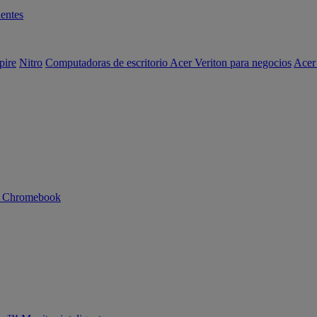
entes
pire
Nitro
Computadoras de escritorio Acer Veriton para negocios
Acer
n Chromebook