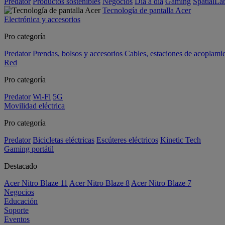
Predator
Productos sostenibles
Negocios
Día a día
Gaming
SpatialL
Tecnología de pantalla Acer
Electrónica y accesorios
Pro categoría
Predator
Prendas, bolsos y accesorios
Cables, estaciones de acoplami
Red
Pro categoría
Predator
Wi-Fi
5G
Movilidad eléctrica
Pro categoría
Predator
Bicicletas eléctricas
Escúteres eléctricos
Kinetic Tech
Gaming portátil
Destacado
Acer Nitro Blaze 11
Acer Nitro Blaze 8
Acer Nitro Blaze 7
Negocios
Educación
Soporte
Eventos