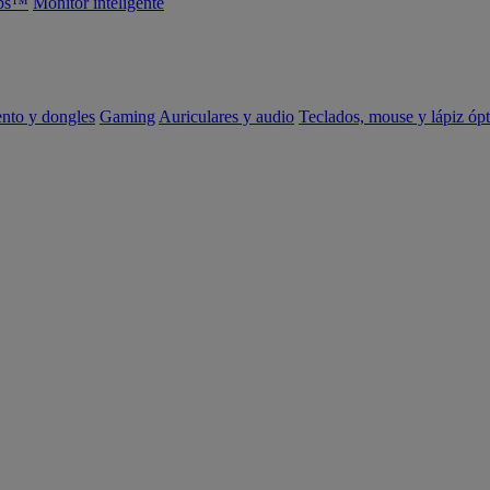
abs™
Monitor inteligente
ento y dongles
Gaming
Auriculares y audio
Teclados, mouse y lápiz ópt