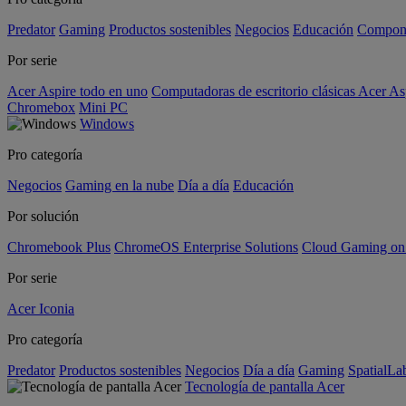
Predator
Gaming
Productos sostenibles
Negocios
Educación
Compon
Por serie
Acer Aspire todo en uno
Computadoras de escritorio clásicas Acer As
Chromebox
Mini PC
Windows
Pro categoría
Negocios
Gaming en la nube
Día a día
Educación
Por solución
Chromebook Plus
ChromeOS Enterprise Solutions
Cloud Gaming o
Por serie
Acer Iconia
Pro categoría
Predator
Productos sostenibles
Negocios
Día a día
Gaming
SpatialL
Tecnología de pantalla Acer