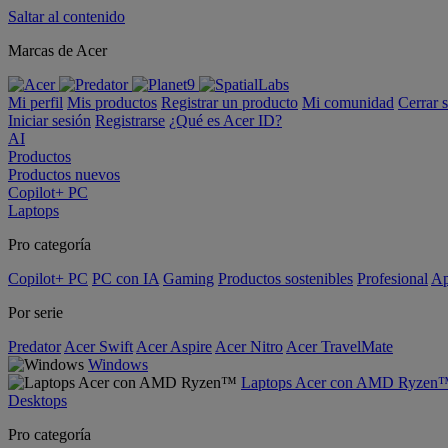
Saltar al contenido
Marcas de Acer
Mi perfil
Mis productos
Registrar un producto
Mi comunidad
Cerrar 
Iniciar sesión
Registrarse
¿Qué es Acer ID?
AI
Productos
Productos nuevos
Copilot+ PC
Laptops
Pro categoría
Copilot+ PC
PC con IA
Gaming
Productos sostenibles
Profesional
Ap
Por serie
Predator
Acer Swift
Acer Aspire
Acer Nitro
Acer TravelMate
Windows
Laptops Acer con AMD Ryzen
Desktops
Pro categoría