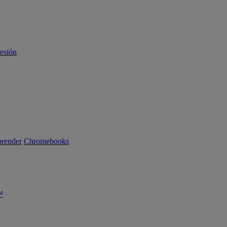
sesión
render
Chromebooks
™