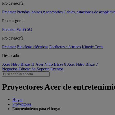
Pro categoría
Predator
Prendas, bolsos y accesorios
Cables, estaciones de acoplami
Pro categoría
Predator
Wi-Fi
5G
Pro categoría
Predator
Bicicletas eléctricas
Escúteres eléctricos
Kinetic Tech
Destacado
Acer Nitro Blaze 11
Acer Nitro Blaze 8
Acer Nitro Blaze 7
Negocios
Educación
Soporte
Eventos
Proyectores Acer de entretenimi
Hogar
Proyectores
Entretenimiento para el hogar