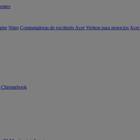
entes
pire
Nitro
Computadoras de escritorio Acer Veriton para negocios
Acer
n Chromebook