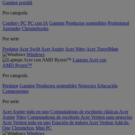
Gaming portátil
Pro categoría
Copilot+ PC
PC con IA
Gaming
Productos sostenibles
Profesional
Aprender
Chromebooks
Por serie
Predator
Acer Swift
Acer Aspire
Acer Nitro
Acer TravelMate
Windows
Laptops Acer con
AMD Ryzen™
Pro categoría
Predator
Gaming
Productos sostenibles
Negocios
Educación
Componentes
Por serie
Acer Aspire todo en uno
Computadoras de escritorio clásicas Acer
Aspire
Nitro
Computadoras de escritorio Acer Veriton para negocios
Acer Veriton todo en uno
Estación de trabajo Acer Veriton
Add-In-
One
Chromebox
Mini PC
Windows