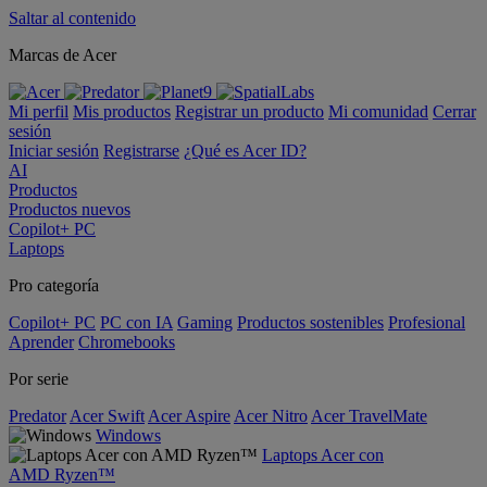
Saltar al contenido
Marcas de Acer
Mi perfil
Mis productos
Registrar un producto
Mi comunidad
Cerrar
sesión
Iniciar sesión
Registrarse
¿Qué es Acer ID?
AI
Productos
Productos nuevos
Copilot+ PC
Laptops
Pro categoría
Copilot+ PC
PC con IA
Gaming
Productos sostenibles
Profesional
Aprender
Chromebooks
Por serie
Predator
Acer Swift
Acer Aspire
Acer Nitro
Acer TravelMate
Windows
Laptops Acer con
AMD Ryzen™