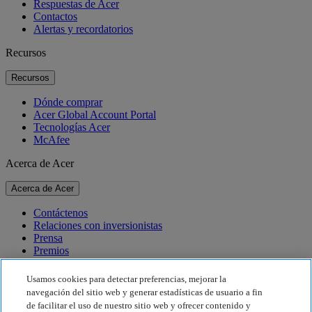
Respuestas de Acer
Contactos
Alertas y recordatorios
Recursos
Recursos
Dónde comprar
Acer Global Account Portal
Tecnologías Acer
McAfee
Acerca de Acer
Acerca de Acer
Contáctenos
Relaciones con inversionistas
Prensa
Premios
Eventos
Usamos cookies para detectar preferencias, mejorar la
Sostenibilidad
navegación del sitio web y generar estadísticas de usuario a fin
de facilitar el uso de nuestro sitio web y ofrecer contenido y
Sostenibilidad