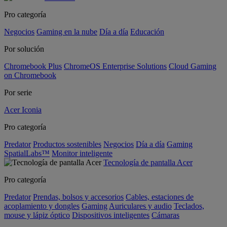
Pro categoría
Negocios
Gaming en la nube
Día a día
Educación
Por solución
Chromebook Plus
ChromeOS Enterprise Solutions
Cloud Gaming
on Chromebook
Por serie
Acer Iconia
Pro categoría
Predator
Productos sostenibles
Negocios
Día a día
Gaming
SpatialLabs™
Monitor inteligente
Tecnología de pantalla Acer
Pro categoría
Predator
Prendas, bolsos y accesorios
Cables, estaciones de
acoplamiento y dongles
Gaming
Auriculares y audio
Teclados,
mouse y lápiz óptico
Dispositivos inteligentes
Cámaras