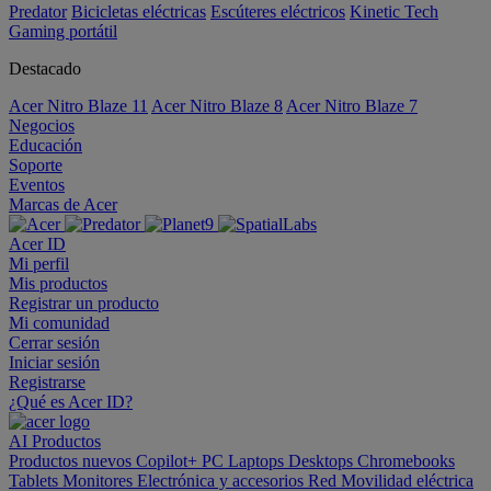
Predator
Bicicletas eléctricas
Escúteres eléctricos
Kinetic Tech
Gaming portátil
Destacado
Acer Nitro Blaze 11
Acer Nitro Blaze 8
Acer Nitro Blaze 7
Negocios
Educación
Soporte
Eventos
Marcas de Acer
Acer ID
Mi perfil
Mis productos
Registrar un producto
Mi comunidad
Cerrar sesión
Iniciar sesión
Registrarse
¿Qué es Acer ID?
AI
Productos
Productos nuevos
Copilot+ PC
Laptops
Desktops
Chromebooks
Tablets
Monitores
Electrónica y accesorios
Red
Movilidad eléctrica