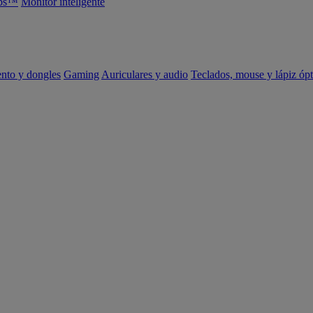
abs™
Monitor inteligente
ento y dongles
Gaming
Auriculares y audio
Teclados, mouse y lápiz ópt