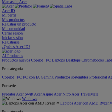
Marcas de Acer
Acer ID
Mi perfil
Mis productos
Registrar un producto
Mi comunidad
Cerrar sesión
Iniciar sesión
Registrarse
¿Qué es Acer ID?
AI
Productos
Productos nuevos
Copilot+ PC
Laptops
Desktops
Chromebooks
Tabl
Pro categoría
Copilot+ PC
PC con IA
Gaming
Productos sostenibles
Profesional
Ap
Por serie
Predator
Acer Swift
Acer Aspire
Acer Nitro
Acer TravelMate
Windows
Laptops Acer con AMD Ryzen
Pro categoría