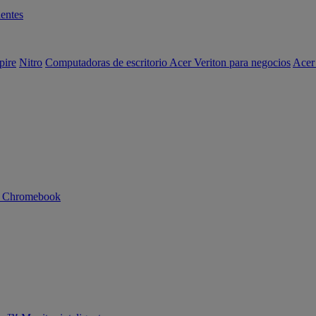
entes
pire
Nitro
Computadoras de escritorio Acer Veriton para negocios
Acer
n Chromebook