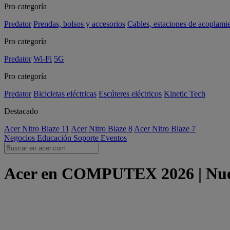
Pro categoría
Predator
Prendas, bolsos y accesorios
Cables, estaciones de acoplami
Pro categoría
Predator
Wi-Fi
5G
Pro categoría
Predator
Bicicletas eléctricas
Escúteres eléctricos
Kinetic Tech
Destacado
Acer Nitro Blaze 11
Acer Nitro Blaze 8
Acer Nitro Blaze 7
Negocios
Educación
Soporte
Eventos
Acer en COMPUTEX 2026 | Nueva