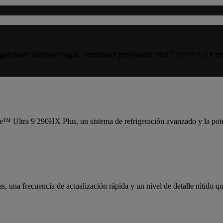
®
gar desde cualquier lugar, combina el procesador Intel
Arc™ G3 Extrem
™ Ultra 9 290HX Plus, un sistema de refrigeración avanzado y la pot
s, una frecuencia de actualización rápida y un nivel de detalle nítido 