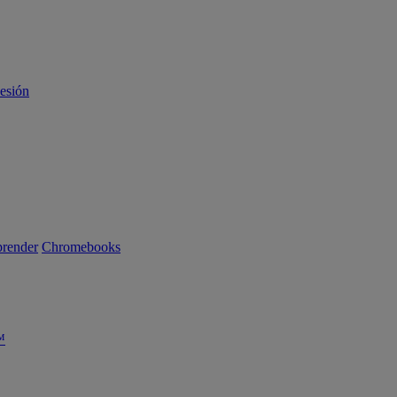
sesión
render
Chromebooks
™