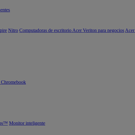
entes
pire
Nitro
Computadoras de escritorio Acer Veriton para negocios
Acer
n Chromebook
abs™
Monitor inteligente