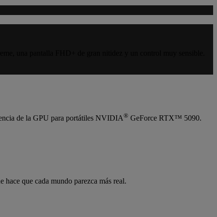
e, una pantalla FHD+ de gran nitidez y un control muy sensible.
®
encia de la GPU para portátiles NVIDIA
GeForce RTX™ 5090.
que hace que cada mundo parezca más real.