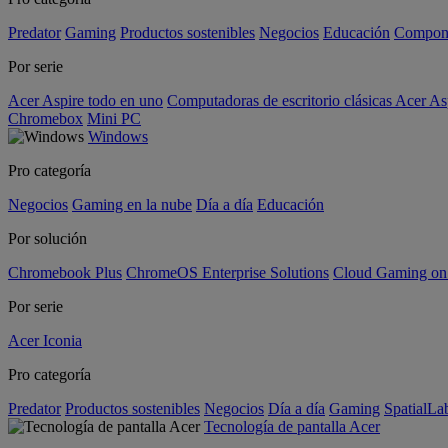
Predator
Gaming
Productos sostenibles
Negocios
Educación
Compon
Por serie
Acer Aspire todo en uno
Computadoras de escritorio clásicas Acer As
Chromebox
Mini PC
Windows
Pro categoría
Negocios
Gaming en la nube
Día a día
Educación
Por solución
Chromebook Plus
ChromeOS Enterprise Solutions
Cloud Gaming o
Por serie
Acer Iconia
Pro categoría
Predator
Productos sostenibles
Negocios
Día a día
Gaming
SpatialL
Tecnología de pantalla Acer