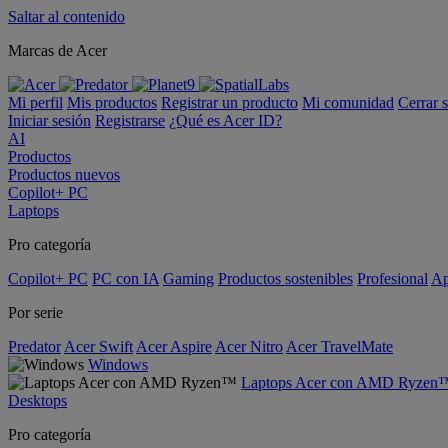
Saltar al contenido
Marcas de Acer
Mi perfil
Mis productos
Registrar un producto
Mi comunidad
Cerrar 
Iniciar sesión
Registrarse
¿Qué es Acer ID?
AI
Productos
Productos nuevos
Copilot+ PC
Laptops
Pro categoría
Copilot+ PC
PC con IA
Gaming
Productos sostenibles
Profesional
Ap
Por serie
Predator
Acer Swift
Acer Aspire
Acer Nitro
Acer TravelMate
Windows
Laptops Acer con AMD Ryzen
Desktops
Pro categoría