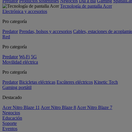
Predator
Productos sostenibles
Negocios
Día a día
Gaming
SpatialL
Tecnología de pantalla Acer
Electrónica y accesorios
Pro categoría
Predator
Prendas, bolsos y accesorios
Cables, estaciones de acoplami
Red
Pro categoría
Predator
Wi-Fi
5G
Movilidad eléctrica
Pro categoría
Predator
Bicicletas eléctricas
Escúteres eléctricos
Kinetic Tech
Gaming portátil
Destacado
Acer Nitro Blaze 11
Acer Nitro Blaze 8
Acer Nitro Blaze 7
Negocios
Educación
Soporte
Eventos