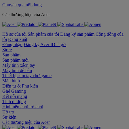
Chuyển qua nội dung
‌Các thương hiệu của Acer
Hồ sơ của tôi
Sản phẩm của tôi
Đăng ký sản phẩm
Cộng đồng của
tôi
Đăng xuất
Đăng nhập
Đăng ký
Acer ID là gì?
Store
Sản phẩm
Sản phẩm mới
Máy tính xách tay
Máy tính để bàn
Thiết bị cầm tay chơi game
Màn hình
Điện tử & Phụ kiện
Ghế Gaming
Kết nối mạng
Tính di động
Hình nền chơi trò chơi
Hỗ trợ
Sự kiện
‌Các thương hiệu của Acer