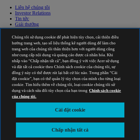
Liên hệ chúng tôi
Investor Relations
Tin tức
Giải thưởng
Sự kiện
Chúng tôi sử dụng cookie để phát hiện tùy chọn, cải thiện điều
Tính bền vững
hướng trang web, tạo số liệu thống kê người dùng để làm cho
trang web của chúng tôi thân thiện hơn với người dùng cũng
Tính bền vững
như cung cấp nội dung và quảng cáo được cá nhân hóa. Khi
nhấp vào “Chấp nhận tất cả”, bạn đồng ý với việc Acer sử dụng
Trách nhiệm xã hội của doanh nghiệp
và đặt tất cả cookie theo Chính sách cookie của chúng tôi, sự
Lượng khí thải carbon của sản phẩm
đồng ý này có thể được rút lại bất cứ lúc nào. Trong phần “Cài
Project Humanity
đặt cookie”, bạn có thể quản lý tùy chọn của mình cho từng loại
Earthion
cookie. Tìm hiểu thêm về chúng tôi, loại cookie chúng tôi sử
Chính Sách Quyền Riêng Tư
dụng và cách sửa đổi tùy chọn của bạn trong
Chính sách cookie
Chính sách cookie
của chúng tôi.
Thông báo pháp lý
Thông tin pháp lý bổ sung
Cài đặt cookie
Chính sách trợ năng
Cài đặt cookie
Việt Nam - Việt Ngữ
Chấp nhận tất cả
© 2026 Acer Inc.