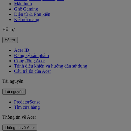
Màn hình
Ghế Gaming
Điện tử & Phụ kiện
Kết nối mạng
Hỗ trợ
Hỗ trợ
Acer ID
Đăng ký sản phẩm
Cộng đồng Acer
Trình điều khiển và hướng dẫn sử dụng
Câu trả lời của Acer
Tài nguyên
Tài nguyên
PredatorSense
Tìm cửa hàng
Thông tin về Acer
Thông tin về Acer