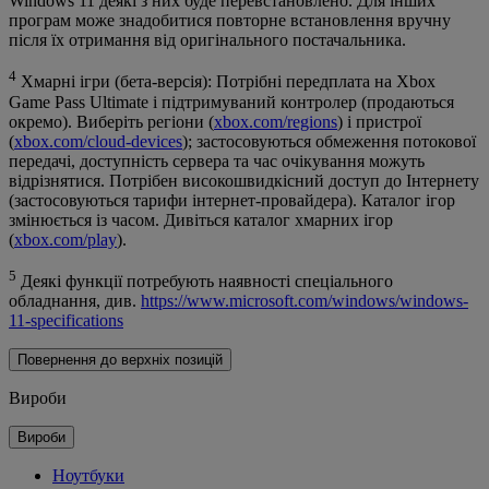
Windows 11 деякі з них буде перевстановлено. Для інших
програм може знадобитися повторне встановлення вручну
після їх отримання від оригінального постачальника.
4
Хмарні ігри (бета-версія): Потрібні передплата на Xbox
Game Pass Ultimate і підтримуваний контролер (продаються
окремо). Виберіть регіони (
xbox.com/regions
) і пристрої
(
xbox.com/cloud-devices
); застосовуються обмеження потокової
передачі, доступність сервера та час очікування можуть
відрізнятися. Потрібен високошвидкісний доступ до Інтернету
(застосовуються тарифи інтернет-провайдера). Каталог ігор
змінюється із часом. Дивіться каталог хмарних ігор
(
xbox.com/play
).
5
Деякі функції потребують наявності спеціального
обладнання, див.
https://www.microsoft.com/windows/windows-
11-specifications
Повернення до верхніх позицій
Вироби
Вироби
Ноутбуки