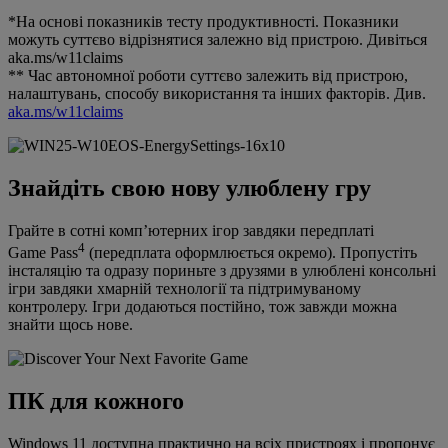
*На основі показників тесту продуктивності. Показники
можуть суттєво відрізнятися залежно від пристрою. Дивіться
aka.ms/w11claims
** Час автономної роботи суттєво залежить від пристрою,
налаштувань, способу використання та інших факторів. Див.
aka.ms/w11claims
Знайдіть свою нову улюблену гру
Грайте в сотні комп’ютерних ігор завдяки передплаті
4
Game Pass
(передплата оформлюється окремо). Пропустіть
інсталяцію та одразу пориньте з друзями в улюблені консольні
ігри завдяки хмарній технології та підтримуваному
контролеру. Ігри додаються постійно, тож завжди можна
знайти щось нове.
ПК для кожного
Windows 11 доступна практично на всіх пристроях і пропонує