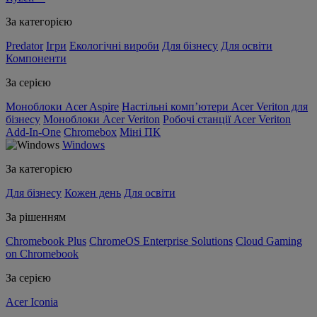
За категорією
Predator
Ігри
Екологічні вироби
Для бізнесу
Для освіти
Компоненти
За серією
Моноблоки Acer Aspire
Настільні комп’ютери Acer Veriton для
бізнесу
Моноблоки Acer Veriton
Робочі станції Acer Veriton
Add-In-One
Chromebox
Міні ПК
Windows
За категорією
Для бізнесу
Кожен день
Для освіти
За рішенням
Chromebook Plus
ChromeOS Enterprise Solutions
Cloud Gaming
on Chromebook
За серією
Acer Iconia