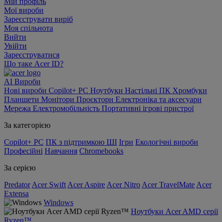
Мій профіль
Мої вироби
Зареєструвати виріб
Моя спільнота
Вийти
Увійти
Зареєструватися
Що таке Acer ID?
AI
Вироби
Нові вироби
Copilot+ PC
Ноутбуки
Настільні ПК
Хромбуки
Планшети
Монітори
Проєктори
Електроніка та аксесуари
Мережа
Електромобільність
Портативні ігрові пристрої
За категорією
Copilot+ PC
ПК з підтримкою ШІ
Ігри
Екологічні вироби
Професійні
Навчання
Chromebooks
За серією
Predator
Acer Swift
Acer Aspire
Acer Nitro
Acer TravelMate
Acer
Extensa
Windows
Ноутбуки Acer AMD серії
Ryzen™