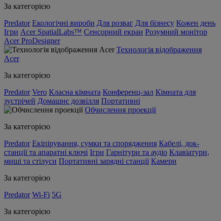
За категорією
Predator
Екологічні вироби
Для розваг
Для бізнесу
Кожен день
Ігри
Acer SpatialLabs™
Сенсорний екран
Розумний монітор
Acer ProDesigner
Технологія відображення
Acer
За категорією
Predator
Vero
Класна кімната
Конференц-зал
Кімната для
зустрічей
Домашнє дозвілля
Портативні
Обчислення проекції
За категорією
Predator
Екіпірування, сумки та спорядження
Кабелі, док-
станції та апаратні ключі
Ігри
Гарнітури та аудіо
Клавіатури,
миші та стілуси
Портативні зарядні станції
Камери
За категорією
Predator
Wi-Fi
5G
За категорією