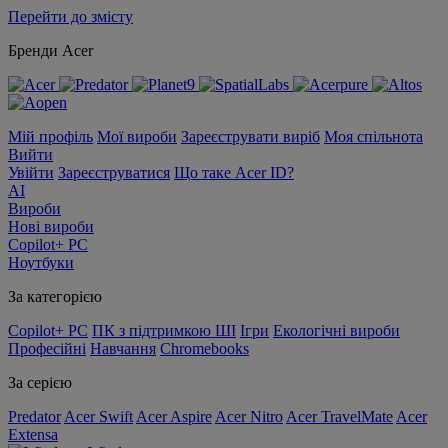
Перейти до змісту
Бренди Acer
Мій профіль
Мої вироби
Зареєструвати виріб
Моя спільнота
Вийти
Увійти
Зареєструватися
Що таке Acer ID?
AI
Вироби
Нові вироби
Copilot+ PC
Ноутбуки
За категорією
Copilot+ PC
ПК з підтримкою ШІ
Ігри
Екологічні вироби
Професійні
Навчання
Chromebooks
За серією
Predator
Acer Swift
Acer Aspire
Acer Nitro
Acer TravelMate
Acer
Extensa