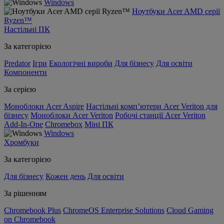
Windows
Ноутбуки Acer AMD серії
Ryzen™
Настільні ПК
За категорією
Predator
Ігри
Екологічні вироби
Для бізнесу
Для освіти
Компоненти
За серією
Моноблоки Acer Aspire
Настільні комп’ютери Acer Veriton для
бізнесу
Моноблоки Acer Veriton
Робочі станції Acer Veriton
Add-In-One
Chromebox
Міні ПК
Windows
Хромбуки
За категорією
Для бізнесу
Кожен день
Для освіти
За рішенням
Chromebook Plus
ChromeOS Enterprise Solutions
Cloud Gaming
on Chromebook