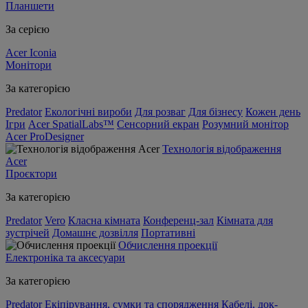
Планшети
За серією
Acer Iconia
Монітори
За категорією
Predator
Екологічні вироби
Для розваг
Для бізнесу
Кожен день
Ігри
Acer SpatialLabs™
Сенсорний екран
Розумний монітор
Acer ProDesigner
Технологія відображення
Acer
Проєктори
За категорією
Predator
Vero
Класна кімната
Конференц-зал
Кімната для
зустрічей
Домашнє дозвілля
Портативні
Обчислення проекції
Електроніка та аксесуари
За категорією
Predator
Екіпірування, сумки та спорядження
Кабелі, док-