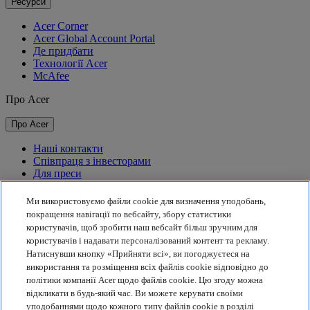
Ресурси
Acer Corner
Acer Global Account Portal
Де придбати
Технології Acer
McAfee
Про Acer
Про Acer
Наші контакти
Співпраця з інвесторами
Для преси
Нагороди
Події
Ми використовуємо файли cookie для визначення уподобань,
покращення навігації по вебсайту, збору статистики
Сталий розвиток
користувачів, щоб зробити наш вебсайт більш зручним для
користувачів і надавати персоналізований контент та рекламу.
Сталий розвиток
Натиснувши кнопку «Прийняти всі», ви погоджуєтеся на
використання та розміщення всіх файлів cookie відповідно до
Корпоративна соціальна відповідальність
політики компанії Acer щодо файлів cookie. Цю згоду можна
Вуглецевий слід товарів
відкликати в будь-який час. Ви можете керувати своїми
Проєкт Project Humanity
уподобаннями щодо кожного типу файлів cookie в розділі
Earthion