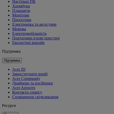
Настільні ПК
Хромбуки
Планшети
Монітори
Проєктори
Електроніка та аксесуари
Мережа
Електромобільність
Портативні ігрові пристрої
Екологічні вироби
Підтримка
Підтримка
Acer ID
Зареєструвати виріб
Acer Community
Драйвери та посібники
Acer Answers
Контакти сервісу
Сповіщення і відкликання
Ресурси