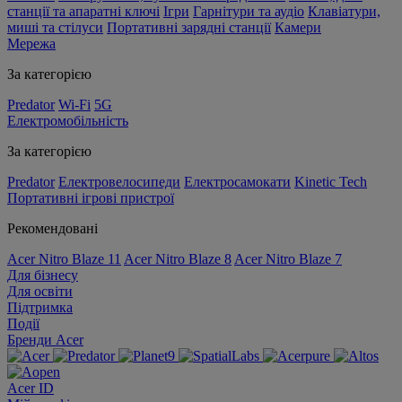
станції та апаратні ключі
Ігри
Гарнітури та аудіо
Клавіатури,
миші та стілуси
Портативні зарядні станції
Камери
Мережа
За категорією
Predator
Wi-Fi
5G
Електромобільність
За категорією
Predator
Електровелосипеди
Електросамокати
Kinetic Tech
Портативні ігрові пристрої
Рекомендовані
Acer Nitro Blaze 11
Acer Nitro Blaze 8
Acer Nitro Blaze 7
Для бізнесу
Для освіти
Підтримка
Події
Бренди Acer
Acer ID