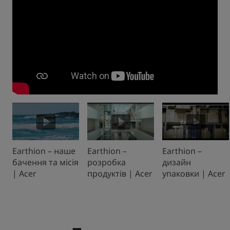
smart_display
smart_display
smart_display
Earthion – наше
Earthion –
Earthion –
бачення та місія
розробка
дизайн
| Acer
продуктів | Acer
упаковки | Acer