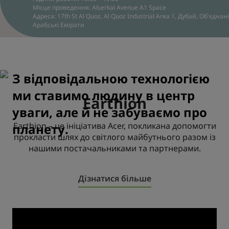
Місце проведення: Alserkal Avenue A1 Space
Адреса: 17th St Al Quoz, Al Quoz Industrial Area 1, Дубай, Об'єднані
Арабські Емірати
З відповідальною технологією
ми ставимо людину в центр
Earthion
уваги, але й не забуваємо про
Earthion – це ініціатива Acer, покликана допомогти
планету.
прокласти шлях до світлого майбутнього разом із
нашими постачальниками та партнерами.
Дізнатися більше