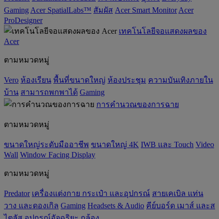
Gaming
Acer SpatialLabs™
สัมผัส
Acer Smart Monitor
Acer
ProDesigner
เทคโนโลยีจอแสดงผลของ
Acer
ตามหมวดหมู่
Vero
ห้องเรียน
พื้นที่ขนาดใหญ่
ห้องประชุม
ความบันเทิงภายใน
บ้าน
สามารถพกพาได้
Gaming
การคำนวณของการฉาย
ตามหมวดหมู่
ขนาดใหญ่ระดับมืออาชีพ
ขนาดใหญ่ 4K
IWB และ Touch
Video
Wall
Window Facing Display
ตามหมวดหมู่
Predator
เครื่องแต่งกาย กระเป๋า และอุปกรณ์
สายเคเบิล แท่น
วาง และดองเกิล
Gaming
‌Headsets & Audio
คีย์บอร์ด เมาส์ และส
ไตลัส
อุปกรณ์อัจฉริยะ
กล้อง