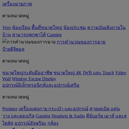
เครื่องฉายภาพ
ตามหมวดหมู่
Vero
ห้องเรียน
พื้นที่ขนาดใหญ่
ห้องประชุม
ความบันเทิงภายใน
บ้าน
สามารถพกพาได้
Gaming
การคำนวณของการฉาย
ป้ายดิจิตอล
ตามหมวดหมู่
ขนาดใหญ่ระดับมืออาชีพ
ขนาดใหญ่ 4K
IWB และ Touch
Video
Wall
Window Facing Display
อุปกรณ์อิเล็กทรอนิกส์และอุปกรณ์เสริม
ตามหมวดหมู่
Predator
เครื่องแต่งกาย กระเป๋า และอุปกรณ์
สายเคเบิล แท่น
วาง และดองเกิล
Gaming
‌Headsets & Audio
คีย์บอร์ด เมาส์ และส
ไตลัส
อุปกรณ์อัจฉริยะ
กล้อง