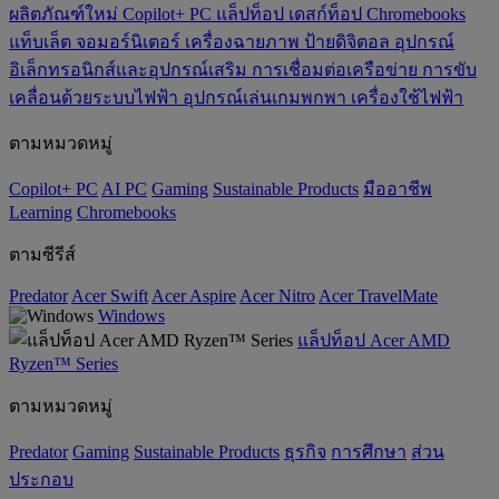
ผลิตภัณฑ์ใหม่
Copilot+ PC
แล็ปท็อป
เดสก์ท็อป
Chromebooks
แท็บเล็ต
จอมอร์นิเตอร์
เครื่องฉายภาพ
ป้ายดิจิตอล
อุปกรณ์
อิเล็กทรอนิกส์และอุปกรณ์เสริม
การเชื่อมต่อเครือข่าย
การขับ
เคลื่อนด้วยระบบไฟฟ้า
อุปกรณ์เล่นเกมพกพา
เครื่องใช้ไฟฟ้า
ตามหมวดหมู่
Copilot+ PC
AI PC
Gaming
‌Sustainable Products
มืออาชีพ
‌Learning
Chromebooks
ตามซีรีส์
Predator
Acer Swift
Acer Aspire
Acer Nitro
Acer TravelMate
Windows
แล็ปท็อป Acer AMD
Ryzen™ Series
ตามหมวดหมู่
Predator
Gaming
‌Sustainable Products
ธุรกิจ
การศึกษา
ส่วน
ประกอบ