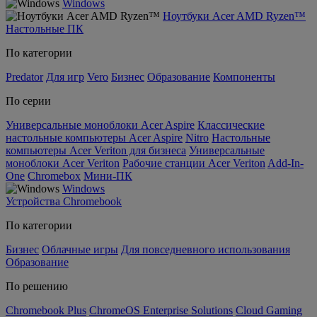
Windows
Ноутбуки Acer AMD Ryzen™
Настольные ПК
По категории
Predator
Для игр
Vero
Бизнес
Образование
Компоненты
По серии
Универсальные моноблоки Acer Aspire
Классические
настольные компьютеры Acer Aspire
Nitro
Настольные
компьютеры Acer Veriton для бизнеса
Универсальные
моноблоки Acer Veriton
Рабочие станции Acer Veriton
Add-In-
One
Chromebox
Мини-ПК
Windows
Устройства Chromebook
По категории
Бизнес
Облачные игры
Для повседневного использования
Образование
По решению
Chromebook Plus
ChromeOS Enterprise Solutions
Cloud Gaming