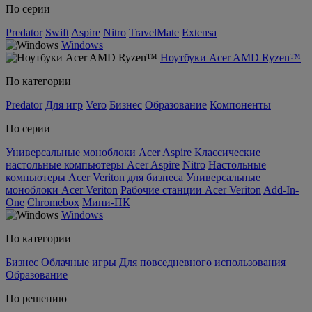
По серии
Predator
Swift
Aspire
Nitro
TravelMate
Extensa
Windows
Ноутбуки Acer AMD Ryzen™
По категории
Predator
Для игр
Vero
Бизнес
Образование
Компоненты
По серии
Универсальные моноблоки Acer Aspire
Классические
настольные компьютеры Acer Aspire
Nitro
Настольные
компьютеры Acer Veriton для бизнеса
Универсальные
моноблоки Acer Veriton
Рабочие станции Acer Veriton
Add-In-
One
Chromebox
Мини-ПК
Windows
По категории
Бизнес
Облачные игры
Для повседневного использования
Образование
По решению