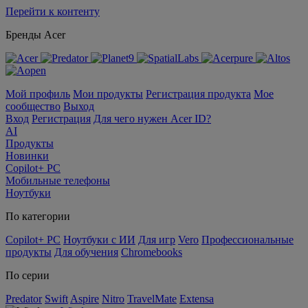
Перейти к контенту
Бренды Acer
Мой профиль
Мои продукты
Регистрация продукта
Мое
сообщество
Выход
Вход
Регистрация
Для чего нужен Acer ID?
AI
Продукты
Новинки
Copilot+ PC
Мобильные телефоны
Ноутбуки
По категории
Copilot+ PC
Ноутбуки с ИИ
Для игр
Vero
Профессиональные
продукты
Для обучения
Chromebooks
По серии
Predator
Swift
Aspire
Nitro
TravelMate
Extensa