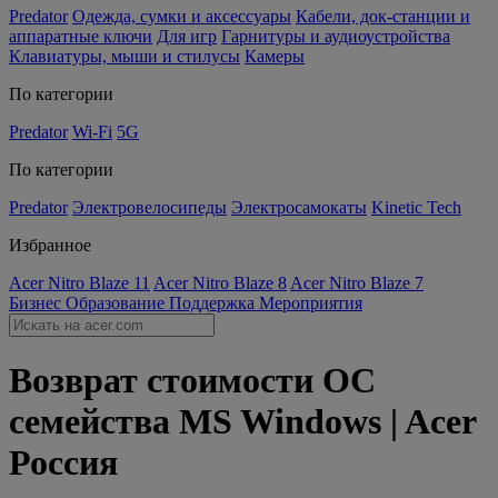
Predator
Одежда, сумки и аксессуары
Кабели, док-станции и
аппаратные ключи
Для игр
Гарнитуры и аудиоустройства
Клавиатуры, мыши и стилусы
Камеры
По категории
Predator
Wi-Fi
5G
По категории
Predator
Электровелосипеды
Электросамокаты
Kinetic Tech
Избранное
Acer Nitro Blaze 11
Acer Nitro Blaze 8
Acer Nitro Blaze 7
Бизнес
Образование
Поддержка
Мероприятия
Возврат стоимости ОС
семейства MS Windows | Acer
Россия