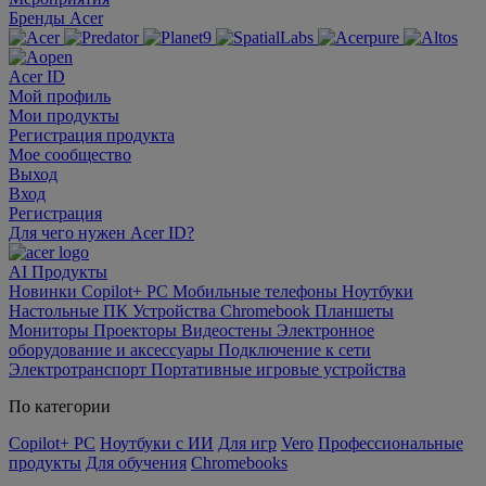
Бренды Acer
Acer ID
Мой профиль
Мои продукты
Регистрация продукта
Мое сообщество
Выход
Вход
Регистрация
Для чего нужен Acer ID?
AI
Продукты
Новинки
Copilot+ PC
Мобильные телефоны
Ноутбуки
Настольные ПК
Устройства Chromebook
Планшеты
Мониторы
Проекторы
Видеостены
Электронное
оборудование и аксессуары
Подключение к сети
Электротранспорт
Портативные игровые устройства
По категории
Copilot+ PC
Ноутбуки с ИИ
Для игр
Vero
Профессиональные
продукты
Для обучения
Chromebooks