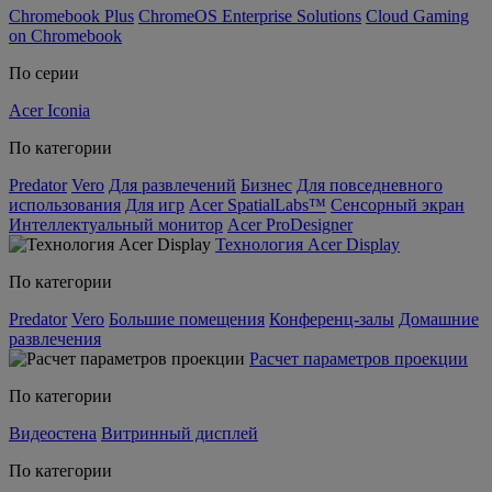
Chromebook Plus
ChromeOS Enterprise Solutions
Cloud Gaming
on Chromebook
По серии
Acer Iconia
По категории
Predator
Vero
Для развлечений
Бизнес
Для повседневного
использования
Для игр
Acer SpatialLabs™
Сенсорный экран
Интеллектуальный монитор
Acer ProDesigner
Технология Acer Display
По категории
Predator
Vero
Большие помещения
Конференц-залы
Домашние
развлечения
Расчет параметров проекции
По категории
Видеостена
Витринный дисплей
По категории