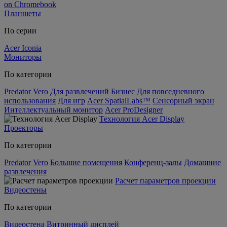
on Chromebook
Планшеты
По серии
Acer Iconia
Мониторы
По категории
Predator
Vero
Для развлечений
Бизнес
Для повседневного
использования
Для игр
Acer SpatialLabs™
Сенсорный экран
Интеллектуальный монитор
Acer ProDesigner
Технология Acer Display
Проекторы
По категории
Predator
Vero
Большие помещения
Конференц-залы
Домашние
развлечения
Расчет параметров проекции
Видеостены
По категории
Видеостена
Витринный дисплей