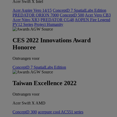
Acer Swift X Intel
Acer Aspire Vero 14/15
ConceptD 7 SpatialLabs Edition
PREDATOR ORION 7000
ConceptD 500
Acer Vero CB3
Acer Nitro XR3
PREDATOR CG48
AOPEN Fire Legend
PV12 Series
Project Humanity
CES 2022 Innovations Award
Honoree
Ontvangen voor
ConceptD 7 SpatialLabs Edition
Taiwan Excellence 2022
Ontvangen voor
Acer Swift X AMD
ConceptD 300
acerpure cool AC551 series