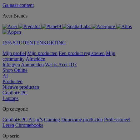
Ga naar content
Acer Brands
15% STUDENTENKORTING
Mijn profiel
Mijn producten
Een product registreren
Mijn
community
Afmelden
Inloggen
Aanmelden
Wat is Acer ID?
Shop Online
AI
Producten
Nieuwe producten
Copilot+ PC
Laptops
Op categorie
Copilot+ PC
AI-pc's
Gaming
Duurzame producten
Professioneel
Leren
Chromebooks
Op serie