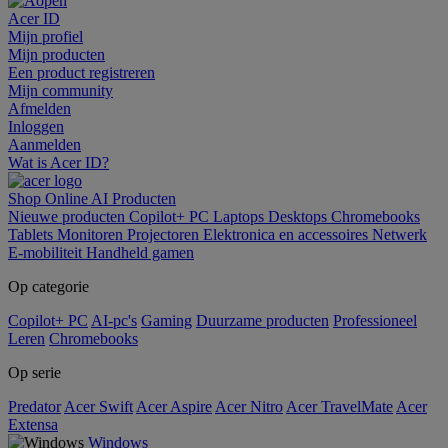
Acer ID
Mijn profiel
Mijn producten
Een product registreren
Mijn community
Afmelden
Inloggen
Aanmelden
Wat is Acer ID?
Shop Online
AI
Producten
Nieuwe producten
Copilot+ PC
Laptops
Desktops
Chromebooks
Tablets
Monitoren
Projectoren
Elektronica en accessoires
Netwerk
E-mobiliteit
Handheld gamen
Op categorie
Copilot+ PC
AI-pc's
Gaming
Duurzame producten
Professioneel
Leren
Chromebooks
Op serie
Predator
Acer Swift
Acer Aspire
Acer Nitro
Acer TravelMate
Acer
Extensa
Windows