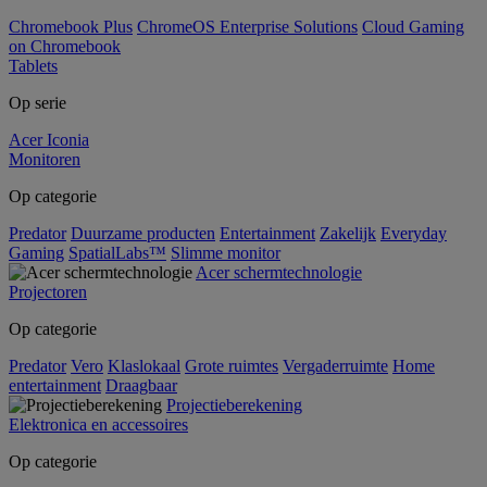
Chromebook Plus
ChromeOS Enterprise Solutions
Cloud Gaming
on Chromebook
Tablets
Op serie
Acer Iconia
Monitoren
Op categorie
Predator
Duurzame producten
Entertainment
Zakelijk
Everyday
Gaming
SpatialLabs™
Slimme monitor
Acer schermtechnologie
Projectoren
Op categorie
Predator
Vero
Klaslokaal
Grote ruimtes
Vergaderruimte
Home
entertainment
Draagbaar
Projectieberekening
Elektronica en accessoires
Op categorie