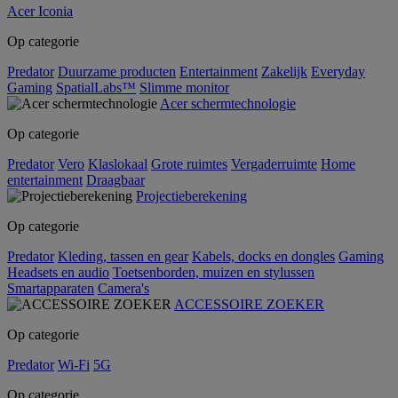
Acer Iconia
Op categorie
Predator
Duurzame producten
Entertainment
Zakelijk
Everyday
Gaming
SpatialLabs™
Slimme monitor
Acer schermtechnologie
Op categorie
Predator
Vero
Klaslokaal
Grote ruimtes
Vergaderruimte
Home
entertainment
Draagbaar
Projectieberekening
Op categorie
Predator
Kleding, tassen en gear
Kabels, docks en dongles
Gaming
Headsets en audio
Toetsenborden, muizen en stylussen
Smartapparaten
Camera's
ACCESSOIRE ZOEKER
Op categorie
Predator
Wi-Fi
5G
Op categorie