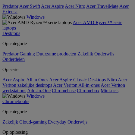
Predator
Acer Swift
Acer Aspire
Acer Nitro
Acer TravelMate
Acer
Extensa
Windows
Acer AMD Ryzen™ serie
laptops
Desktops
Op categorie
Predator
Gaming
Duurzame producten
Zakelijk
Onderwijs
Onderdelen
Op serie
Acer Aspire All in Ones
Acer Aspire Classic Desktops
Nitro
Acer
Veriton zakelijke desktops
Acer Veriton All-in-ones
Acer Veriton
werkstations
Add-In-One
Chromebase
Chromebox
Mini-pc's
Windows
Chromebooks
Op categorie
Zakelijk
Cloud-gaming
Everyday
Onderwijs
Op oplossing