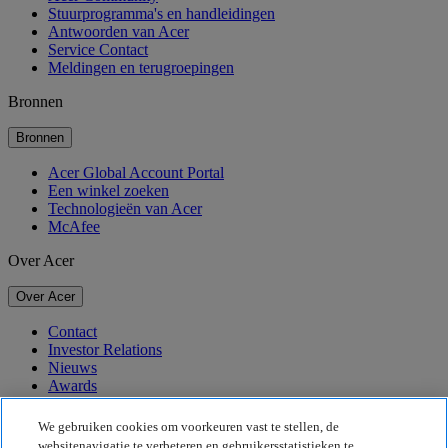
Stuurprogramma's en handleidingen
Antwoorden van Acer
Service Contact
Meldingen en terugroepingen
Bronnen
Bronnen
Acer Global Account Portal
Een winkel zoeken
Technologieën van Acer
McAfee
Over Acer
Over Acer
Contact
Investor Relations
Nieuws
Awards
Evenementen
We gebruiken cookies om voorkeuren vast te stellen, de
Duurzaamheid
websitenavigatie te verbeteren en gebruikersstatistieken te