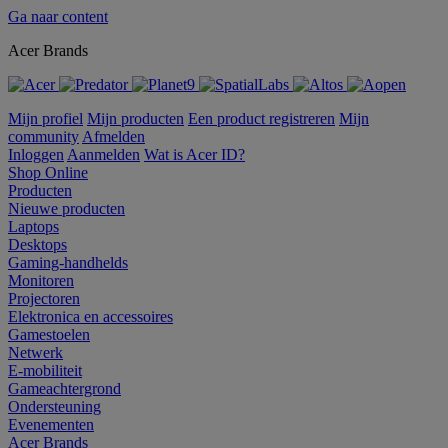
Ga naar content
Acer Brands
Mijn profiel
Mijn producten
Een product registreren
Mijn
community
Afmelden
Inloggen
Aanmelden
Wat is Acer ID?
Shop Online
Producten
Nieuwe producten
Laptops
Desktops
Gaming-handhelds
Monitoren
Projectoren
Elektronica en accessoires
Gamestoelen
Netwerk
E-mobiliteit
Gameachtergrond
Ondersteuning
Evenementen
Acer Brands