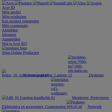
Acer ID
Mijn profiel
Mijn producten
Een product registreren
Mijn community
Afmelden
Inloggen
Aanmelden
Wat is Acer ID?
Shop Online
Producten
Nieuwe producten
Laptops
Desktops
Gaming-handhelds
Monitoren
Projectoren
Elektronica en accessoires
Gamestoelen
Netwerk