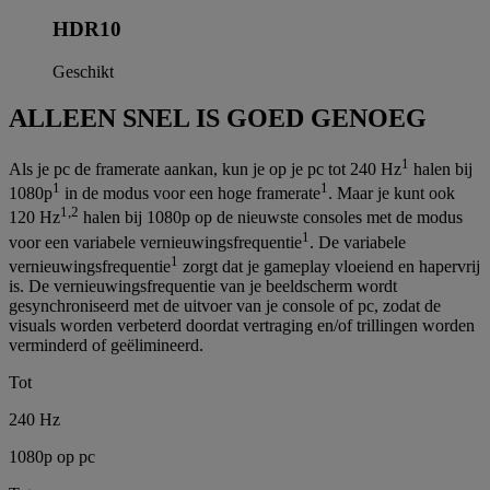
HDR10
Geschikt
ALLEEN SNEL IS GOED GENOEG
1
Als je pc de framerate aankan, kun je op je pc tot 240 Hz
halen bij
1
1
1080p
in de modus voor een hoge framerate
. Maar je kunt ook
1,2
120 Hz
halen bij 1080p op de nieuwste consoles met de modus
1
voor een variabele vernieuwingsfrequentie
. De variabele
1
vernieuwingsfrequentie
zorgt dat je gameplay vloeiend en hapervrij
is. De vernieuwingsfrequentie van je beeldscherm wordt
gesynchroniseerd met de uitvoer van je console of pc, zodat de
visuals worden verbeterd doordat vertraging en/of trillingen worden
verminderd of geëlimineerd.
Tot
240 Hz
1080p op pc