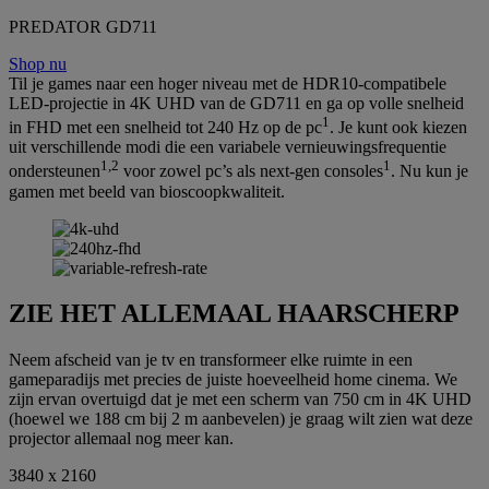
PREDATOR GD711
Shop nu
Til je games naar een hoger niveau met de HDR10-compatibele
LED-projectie in 4K UHD van de GD711 en ga op volle snelheid
1
in FHD met een snelheid tot 240 Hz op de pc
. Je kunt ook kiezen
uit verschillende modi die een variabele vernieuwingsfrequentie
1,2
1
ondersteunen
voor zowel pc’s als next-gen consoles
. Nu kun je
gamen met beeld van bioscoopkwaliteit.
ZIE HET ALLEMAAL HAARSCHERP
Neem afscheid van je tv en transformeer elke ruimte in een
gameparadijs met precies de juiste hoeveelheid home cinema. We
zijn ervan overtuigd dat je met een scherm van 750 cm in 4K UHD
(hoewel we 188 cm bij 2 m aanbevelen) je graag wilt zien wat deze
projector allemaal nog meer kan.
3840 x 2160