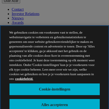
Over Acer
Contact
Investor Relations
Nieuws
Awards
Evenementen
We gebruiken cookies om voorkeuren vast te stellen, de
Duurzaamheid
websitenavigatie te verbeteren en gebruikersstatistieken te
genereren om onze website gebruikersvriendelijker te maken en
Duurzaamheid
gepersonaliseerde content en advertentie te tonen. Door op 'Alles
accepteren' te klikken, ga je akkoord met het gebruik en de
Maatschappelijk verantwoord ondernemen
plaatsing van alle cookies door Acer in overeenstemming met
De CO2-voetafdruk van het product
ons cookiebeleid. Je kunt deze toestemming op elk moment weer
Project Humanity
intrekken. Onder 'Cookie-instellingen' kun je je voorkeuren voor
Earthion
elk type cookie beheren. Lees meer over wie we zijn, welke
Privacybeleid
cookies we gebruiken en hoe je je voorkeuren kunt aanpassen in
Cookiebeleid
ons
cookiebeleid.
Juridische informatie
Aanvullende juridische informatie
Cookie-instellingen
Toegankelijkheidsbeleid
Cookie-instellingen
Nederland - Nederlands
Alles accepteren
© 2026 Acer Inc.