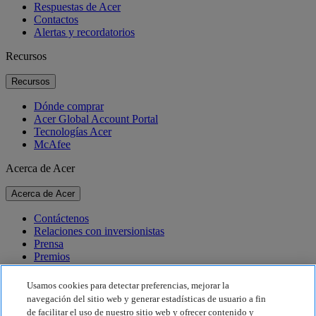
Respuestas de Acer
Contactos
Alertas y recordatorios
Recursos
Recursos
Dónde comprar
Acer Global Account Portal
Tecnologías Acer
McAfee
Acerca de Acer
Acerca de Acer
Contáctenos
Relaciones con inversionistas
Prensa
Premios
Eventos
Usamos cookies para detectar preferencias, mejorar la
Sostenibilidad
navegación del sitio web y generar estadísticas de usuario a fin
de facilitar el uso de nuestro sitio web y ofrecer contenido y