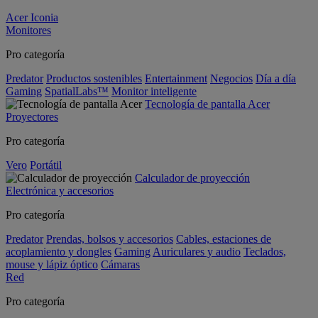
Acer Iconia
Monitores
Pro categoría
Predator
Productos sostenibles
Entertainment
Negocios
Día a día
Gaming
SpatialLabs™
Monitor inteligente
Tecnología de pantalla Acer
Proyectores
Pro categoría
Vero
Portátil
Calculador de proyección
Electrónica y accesorios
Pro categoría
Predator
Prendas, bolsos y accesorios
Cables, estaciones de
acoplamiento y dongles
Gaming
Auriculares y audio
Teclados,
mouse y lápiz óptico
Cámaras
Red
Pro categoría