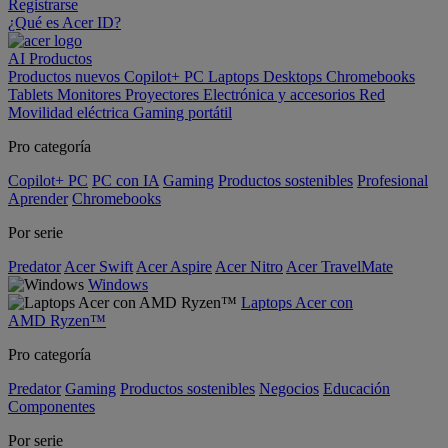
Registrarse
¿Qué es Acer ID?
AI
Productos
Productos nuevos
Copilot+ PC
Laptops
Desktops
Chromebooks
Tablets
Monitores
Proyectores
Electrónica y accesorios
Red
Movilidad eléctrica
Gaming portátil
Pro categoría
Copilot+ PC
PC con IA
Gaming
Productos sostenibles
Profesional
Aprender
Chromebooks
Por serie
Predator
Acer Swift
Acer Aspire
Acer Nitro
Acer TravelMate
Windows
Laptops Acer con
AMD Ryzen™
Pro categoría
Predator
Gaming
Productos sostenibles
Negocios
Educación
Componentes
Por serie