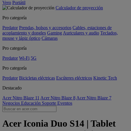
Vero
Portátil
Calculador de proyección
Pro categoría
Predator
Prendas, bolsos y accesorios
Cables, estaciones de
acoplamiento y dongles
Gaming
Auriculares y audio
Teclados,
mouse y lápiz óptico
Cámaras
Pro categoría
Predator
Wi-Fi
5G
Pro categoría
Predator
Bicicletas eléctricas
Escúteres eléctricos
Kinetic Tech
Destacado
Acer Nitro Blaze 11
Acer Nitro Blaze 8
Acer Nitro Blaze 7
Negocios
Educación
Soporte
Eventos
Acer Iconia Duo S14 | Tablet