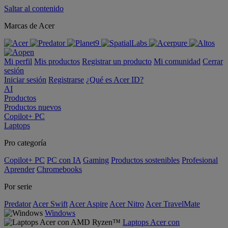
Saltar al contenido
Marcas de Acer
Mi perfil
Mis productos
Registrar un producto
Mi comunidad
Cerrar
sesión
Iniciar sesión
Registrarse
¿Qué es Acer ID?
AI
Productos
Productos nuevos
Copilot+ PC
Laptops
Pro categoría
Copilot+ PC
PC con IA
Gaming
Productos sostenibles
Profesional
Aprender
Chromebooks
Por serie
Predator
Acer Swift
Acer Aspire
Acer Nitro
Acer TravelMate
Windows
Laptops Acer con