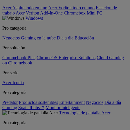
Acer Aspire todo en uno
Acer Veriton todo en uno
Estación de
trabajo Acer Veriton
Add-In-One
Chromebox
Mini PC
Windows
Pro categoría
Negocios
Gaming en la nube
Día a día
Educación
Por solución
Chromebook Plus
ChromeOS Enterprise Solutions
Cloud Gaming
on Chromebook
Por serie
Acer Iconia
Pro categoría
Predator
Productos sostenibles
Entertainment
Negocios
Día a día
Gaming
SpatialLabs™
Monitor inteligente
Tecnología de pantalla Acer
Pro categoría